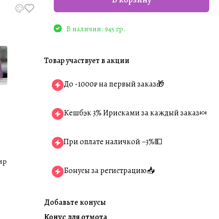
В наличии: 945 гр.
Товар участвует в акции
До -1000₽ на первый заказ🎁
Кешбэк 3% Ирисками за каждый заказ🍬
При оплате наличкой −3%💵
ир
Бонусы за регистрацию📥
Добавьте конусы
Конус для отмота