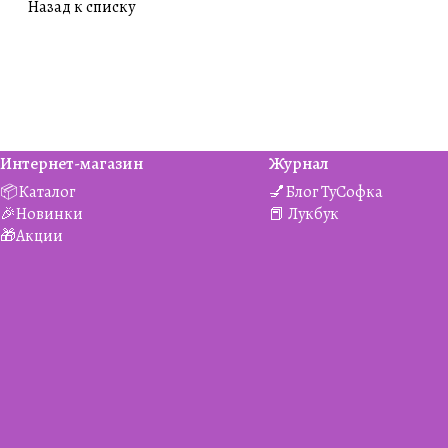
Назад к списку
Интернет-магазин
Журнал
📦Каталог
💅Блог ТуСофка
🎉Новинки
📕 Лукбук
🎁Акции