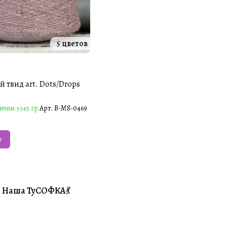
5 цветов
 твид art. Dots/Drops
ичии: 5345 гр.
Арт.
B-MS-0469
у
Наша ТуСОФКА💃
#Совместники