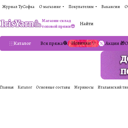
Журнал ТуСофка
О магазине
Покупателям
Вакансии
О
Магазин-склад
топовой пряжи😎
Новинки ✨
Каталог
Вся пряжа🧶
Акции 🎁
О
Главная
Каталог
Основные составы
Мериносы
Итальянский твид