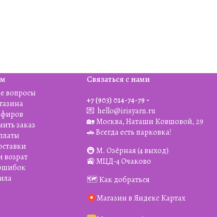
ям
Связаться с нами
е вопросы
+7 (903) 014-74-79‬
агазина
💌
hello@irisyarn.ru
Эфиров
🏡 Москва, Наташи Ковшовой, 29
мить заказ
🚗 Всегда есть парковка!
платы
оставки
🚇 М. Озёрная (4 выход)
и возрат
🚉 МЦД-4 Очаково
 ошибок
ила
🗺️ Как добраться
Магазин в Яндекс Картах