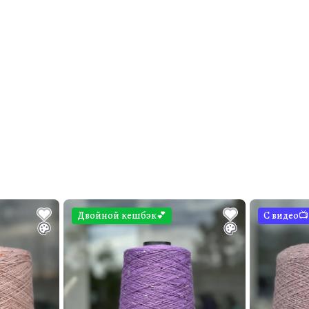
Двойной кешбэк💕
С видео📺