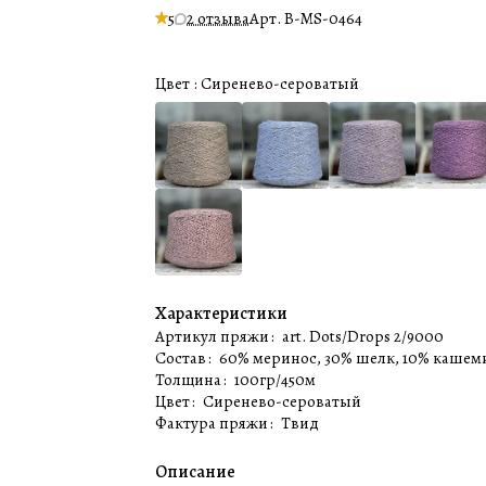
5
2 отзыва
Арт.
B-MS-0464
Цвет :
Сиренево-сероватый
Характеристики
Артикул пряжи
:
art. Dots/Drops 2/9000
Состав
:
60% меринос, 30% шелк, 10% кашем
Толщина
:
100гр/450м
Цвет
:
Сиренево-сероватый
Фактура пряжи
:
Твид
Описание