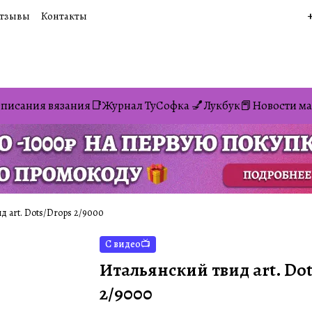
тзывы
Контакты
писания вязания📑
Журнал ТуСофка 💅
Лукбук📕
Новости ма
 art. Dots/Drops 2/9000
С видео📺
Итальянский твид art. Do
2/9000