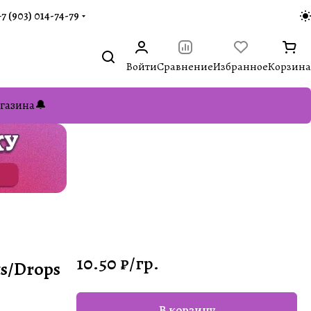
+7 (903) 014-74-79‬
Войти
Сравнение
Избранное
Корзина
газина🔔
10.50 ₽/
гр.
ts/Drops
В корзину