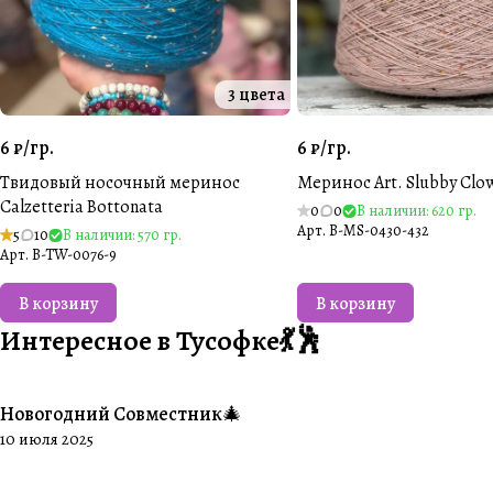
3 цвета
6 ₽/
гр.
6 ₽/
гр.
Твидовый носочный меринос
Меринос Art. Slubby Clo
Calzetteria Bottonata
0
0
В наличии: 620 гр.
Арт.
B-MS-0430-432
5
10
В наличии: 570 гр.
Арт.
B-TW-0076-9
В корзину
В корзину
Интересное в Тусофке💃🕺
Новогодний Совместник🎄
#Совместники
10 июля 2025