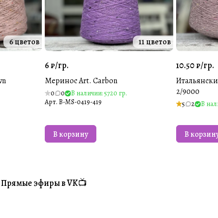
6 цветов
11 цветов
6 ₽/
гр.
10.50 ₽/
гр.
wn
Меринос Art. Carbon
Итальянский
2/9000
0
0
В наличии: 5720 гр.
Арт.
B-MS-0419-419
5
2
В нал
В корзину
В корзин
Прямые эфиры в VK📺
#Житуха