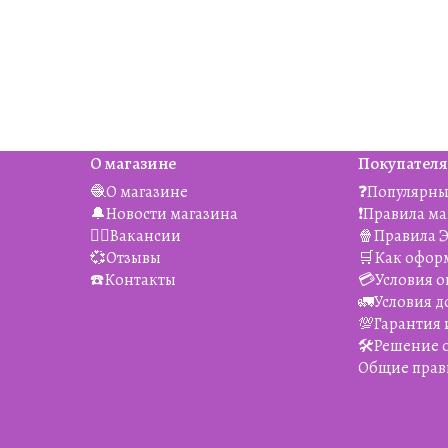
О магазине
Покупател
🧶О магазине
❓Популярны
🔔Новости магазина
❗️Правила м
👯‍♀️Вакансии
🍿Правила 
💞Отзывы
🛒Как офор
☎️Контакты
💳Условия о
🚛Условия д
💯Гарантия 
🛠️Решение
Общие прав