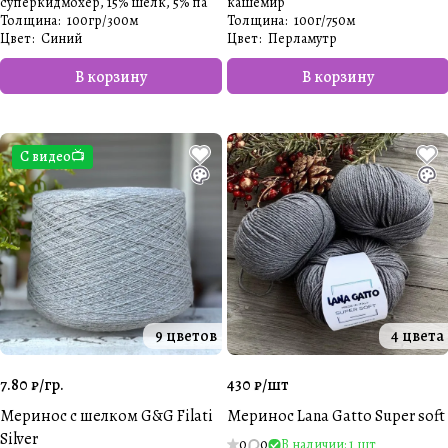
суперкидмохер, 15% шелк, 5% па
кашемир
Толщина
:
100гр/300м
Толщина
:
100г/750м
Цвет
:
Синий
Цвет
:
Перламутр
В корзину
В корзину
С видео📺
9 цветов
4 цвета
7.80 ₽/
гр.
430 ₽/
шт
Меринос с шелком G&G Filati
Меринос Lana Gatto Super soft
Silver
0
0
В наличии: 1 шт