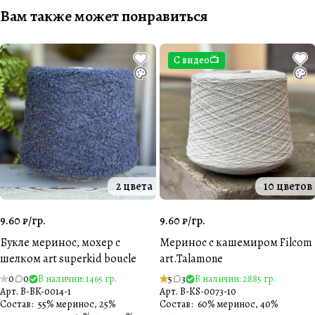
Вам также может понравиться
С видео📺
2 цвета
10 цветов
9.60 ₽/
гр.
9.60 ₽/
гр.
Букле меринос, мохер с
Меринос с кашемиром Filcom
шелком art superkid boucle
art.Talamone
0
0
В наличии: 1465 гр.
5
3
В наличии: 2885 гр.
Арт.
B-BK-0014-1
Арт.
B-KS-0073-10
Состав
:
55% меринос, 25%
Состав
:
60% меринос, 40%