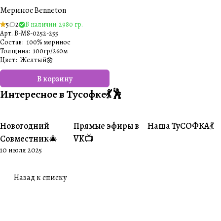
Меринос Benneton
5
2
В наличии: 2980 гр.
Арт.
B-MS-0252-255
Состав
:
100% меринос
Толщина
:
100гр/260м
Цвет
:
Желтый🌼
В корзину
Интересное в Тусофке💃🕺
Новогодний
Прямые эфиры в
Наша ТуСОФКА💃
#Совместники
#Житуха
#Совместники
Совместник🎄
VK📺
10 июля 2025
Назад к списку