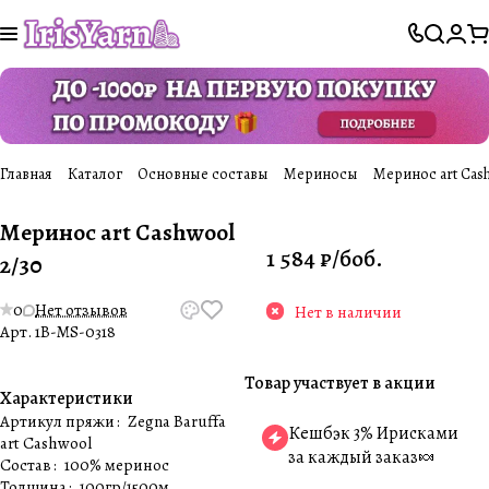
Главная
Каталог
Основные составы
Мериносы
Меринос art Cash
Меринос art Cashwool
1 584 ₽/
боб.
2/30
0
Нет отзывов
Нет в наличии
Арт.
1B-MS-0318
Товар участвует в акции
Характеристики
Артикул пряжи
:
Zegna Baruffa
Кешбэк 3% Ирисками
art Cashwool
за каждый заказ🍬
Состав
:
100% меринос
Толщина
:
100гр/1500м