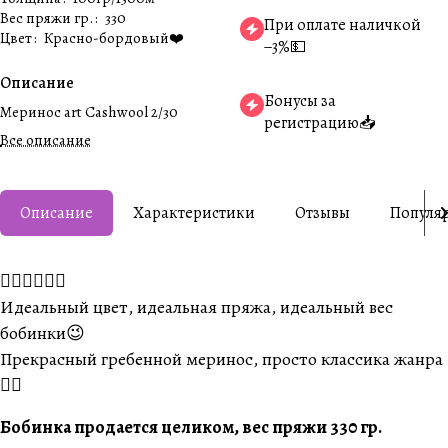
Вес пряжи гр.
:
330
При оплате наличкой
Цвет
:
Красно-бордовый❤️
−3%💵
Описание
Бонусы за
Меринос art Cashwool 2/30
регистрацию📥
Все описание
Описание
Характеристики
Отзывы
Популя
❤️‍🔥❤️‍🔥❤️‍🔥
Идеальный цвет, идеальная пряжа, идеальный вес
бобинки😉
Прекрасный гребенной меринос, просто классика жанра
👌🏼
Бобинка продается целиком, вес пряжи 330 гр.