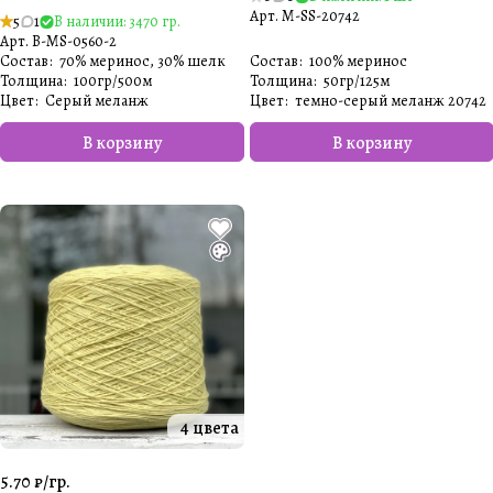
Арт.
M-SS-20742
5
1
В наличии: 3470 гр.
Арт.
B-MS-0560-2
Состав
:
70% меринос, 30% шелк
Состав
:
100% меринос
Толщина
:
100гр/500м
Толщина
:
50гр/125м
Цвет
:
Серый меланж️
Цвет
:
темно-серый меланж 20742
В корзину
В корзину
4 цвета
5.70 ₽/
гр.