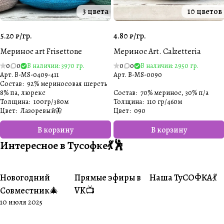
3 цвета
10 цветов
5.20 ₽/
гр.
4.80 ₽/
гр.
Меринос art Frisettone
Меринос Art. Calzetteria
0
0
В наличии: 3970 гр.
0
0
В наличии: 2950 гр.
Арт.
B-MS-0409-411
Арт.
B-MS-0090
Состав
:
92% мериносовая шерсть
8% па, люрекс
Состав
:
70% меринос, 30% п/а
Толщина
:
100гр/380м
Толщина
:
110 гр/460м
Цвет
:
Лазоревый🦋
Цвет
:
090
В корзину
В корзину
Интересное в Тусофке💃🕺
Новогодний
Прямые эфиры в
Наша ТуСОФКА💃
#Совместники
#Житуха
#Совместники
Совместник🎄
VK📺
10 июля 2025