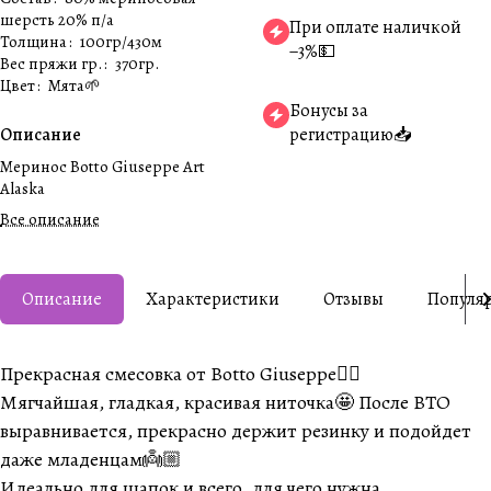
шерсть 20% п/а
При оплате наличкой
Толщина
:
100гр/430м
−3%💵
Вес пряжи гр.
:
370гр.
Цвет
:
Мята🌱
Бонусы за
Описание
регистрацию📥
Меринос Botto Giuseppe Art
Alaska
Все описание
Описание
Характеристики
Отзывы
Популя
Прекрасная смесовка от Botto Giuseppe👍🏼
Мягчайшая, гладкая, красивая ниточка🤩 После ВТО
выравнивается, прекрасно держит резинку и подойдет
даже младенцам👼🏼
Идеально для шапок и всего, для чего нужна