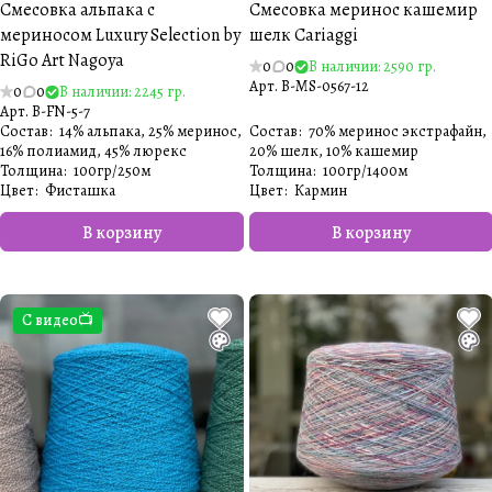
Смесовка альпака с
Смесовка меринос кашемир
мериносом Luxury Selection by
шелк Cariaggi
RiGo Art Nagoya
0
0
В наличии: 2590 гр.
Арт.
B-MS-0567-12
0
0
В наличии: 2245 гр.
Арт.
B-FN-5-7
Состав
:
14% альпака, 25% меринос,
Состав
:
70% меринос экстрафайн,
16% полиамид, 45% люрекс
20% шелк, 10% кашемир
Толщина
:
100гр/250м
Толщина
:
100гр/1400м
Цвет
:
Фисташка
Цвет
:
Кармин
В корзину
В корзину
С видео📺