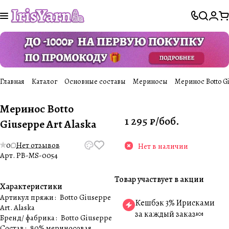
Главная
Каталог
Основные составы
Мериносы
Меринос Botto Gi
Меринос Botto
1 295 ₽/
боб.
Giuseppe Art Alaska
0
Нет отзывов
Нет в наличии
Арт.
PB-MS-0054
Товар участвует в акции
Характеристики
Артикул пряжи
:
Botto Giuseppe
Кешбэк 3% Ирисками
Art. Alaska
за каждый заказ🍬
Бренд/ фабрика
:
Botto Giuseppe
Состав
:
80% мериносовая