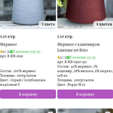
3 цвета
9 цветов
5.10 ₽/
гр.
5.10 ₽/
гр.
Меринос
Меринос с кашемиром
Linsieme art Sirio
5
2
В наличии: 1565 гр.
Арт.
B-MS-0119
5
1
В наличии: 375 гр.
Арт.
B-MS-0550-557
Состав
:
42% меринос, 7%
Состав
:
100% меринос
кашемир, 28% вискоза, 9% люрекс
Толщина
:
100гр/1500м
14% па
Цвет
:
Серый с голубоватым
Толщина
:
100гр/1400м
подтоном💨
Цвет
:
Бордо N 10
В корзину
В корзину