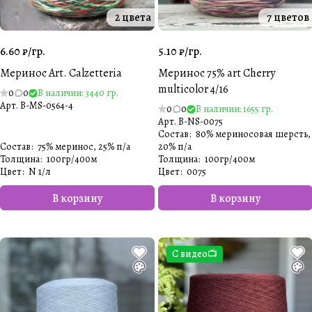
2 цвета
7 цветов
6.60 ₽/
гр.
5.10 ₽/
гр.
Меринос Art. Calzetteria
Меринос 75% art Cherry
multicolor 4/16
0
0
В наличии: 3440 гр.
Арт.
B-MS-0564-4
0
0
В наличии: 1655 гр.
Арт.
B-NS-0075
Состав
:
80% мериносовая шерсть,
Состав
:
75% меринос, 25% п/а
20% п/а
Толщина
:
100гр/400м
Толщина
:
100гр/400м
Цвет
:
N 1/л
Цвет
:
0075
В корзину
В корзину
С видео📺