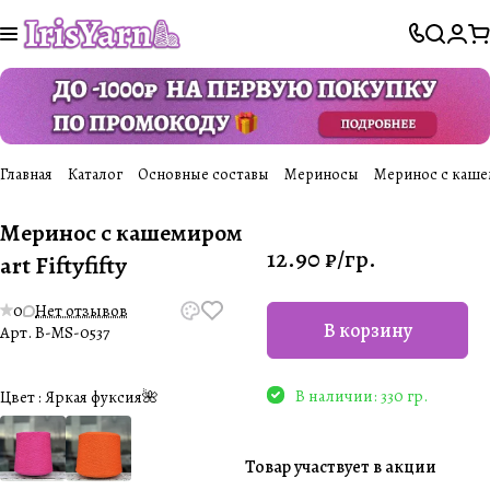
Главная
Каталог
Основные составы
Мериносы
Меринос с кашеми
Меринос с кашемиром
12.90 ₽/
гр.
art Fiftyfifty
0
Нет отзывов
В корзину
Арт.
B-MS-0537
В наличии: 330 гр.
Цвет :
Яркая фуксия🌺
Товар участвует в акции