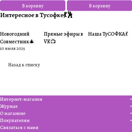
В корзину
В корзину
Интересное в Тусофке💃🕺
Новогодний
Прямые эфиры в
Наша ТуСОФКА💃
#Совместники
#Житуха
#Совместники
Совместник🎄
VK📺
10 июля 2025
Назад к списку
Интернет-магазин
Журнал
О магазине
Покупателям
Связаться с нами