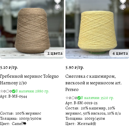
2 цвета
4 цвета
5.10 ₽/
гр.
5.90 ₽/
гр.
Гребенной меринос Tolegno
Cмесовка с кашемиром,
Harmony 2/30
вискозой и мериносом art.
Perseo
0
0
В наличии: 2880 гр.
Арт.
B-MS-0544
0
0
В наличии: 3520 гр.
Арт.
B-SM-0019-25
Состав
:
20% кашемир, 20%
Состав
:
100% меринос
меринос, 50% вискоза, 10% п/а
Толщина
:
100гр/1500м
Толщина
:
100гр/450м
Цвет
:
Camel🐫
Цвет
:
Желтый🌼