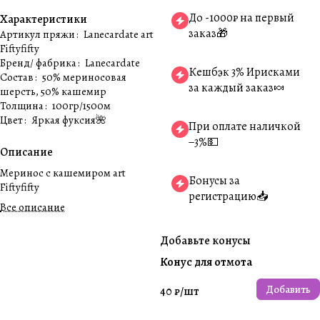
До -1000₽ на первый
Характеристики
заказ🎁
Артикул пряжи
:
Lanecardate art
Fiftyfifty
Бренд/ фабрика
:
Lanecardate
Кешбэк 3% Ирисками
Состав
:
50% мериносовая
за каждый заказ🍬
шерсть, 50% кашемир
Толщина
:
100гр/1500м
Цвет
:
Яркая фуксия🌺
При оплате наличкой
−3%💵
Описание
Меринос с кашемиром art
Бонусы за
Fiftyfifty
регистрацию📥
Все описание
Добавьте конусы
Конус для отмота
Добавить
40 ₽/
шт