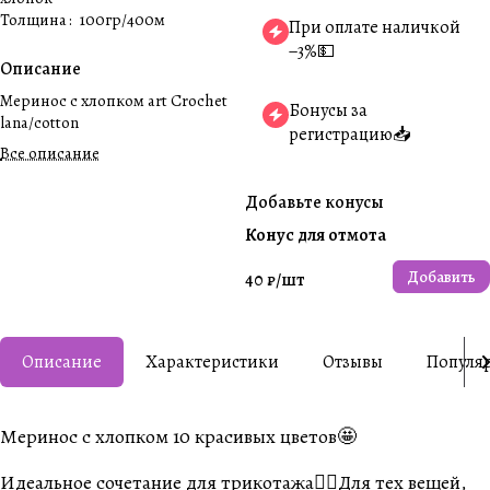
Толщина
:
100гр/400м
При оплате наличкой
−3%💵
Описание
Меринос с хлопком art Crochet
Бонусы за
lana/cotton
регистрацию📥
Все описание
Добавьте конусы
Конус для отмота
Добавить
40 ₽/
шт
Описание
Характеристики
Отзывы
Популя
Меринос с хлопком 10 красивых цветов🤩
Идеальное сочетание для трикотажа👍🏼Для тех вещей,