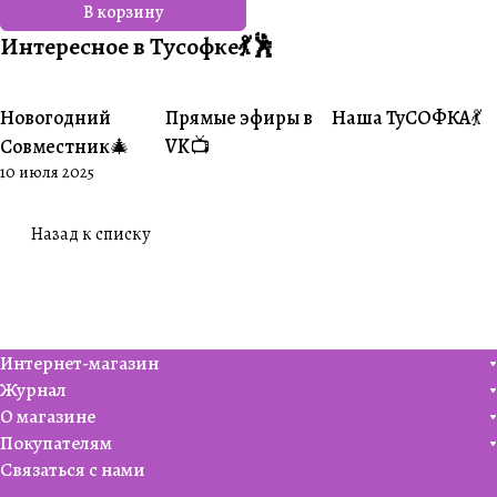
В корзину
Интересное в Тусофке💃🕺
Новогодний
Прямые эфиры в
Наша ТуСОФКА💃
#Совместники
#Житуха
#Совместники
Совместник🎄
VK📺
10 июля 2025
Назад к списку
Интернет-магазин
Журнал
О магазине
Покупателям
Связаться с нами