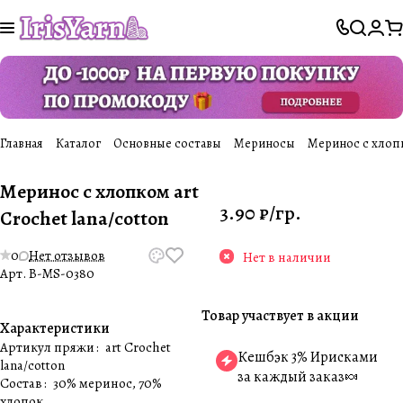
Главная
Каталог
Основные составы
Мериносы
Меринос с хлопко
Меринос с хлопком art
3.90 ₽/
гр.
Crochet lana/cotton
0
Нет отзывов
Нет в наличии
Арт.
B-MS-0380
Товар участвует в акции
Характеристики
Артикул пряжи
:
art Crochet
Кешбэк 3% Ирисками
lana/cotton
за каждый заказ🍬
Состав
:
30% меринос, 70%
хлопок