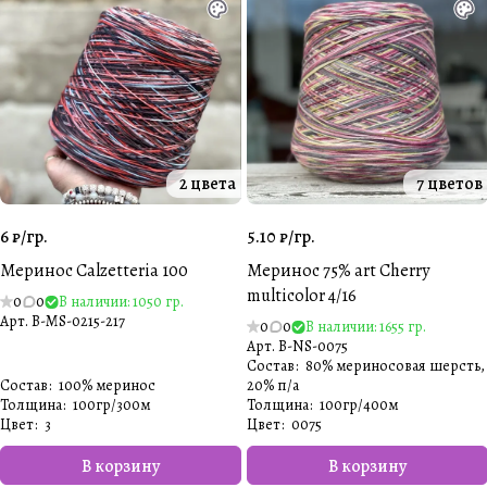
2 цвета
7 цветов
6 ₽/
гр.
5.10 ₽/
гр.
Меринос Calzetteria 100
Меринос 75% art Cherry
multicolor 4/16
0
0
В наличии: 1050 гр.
Арт.
B-MS-0215-217
0
0
В наличии: 1655 гр.
Арт.
B-NS-0075
Состав
:
80% мериносовая шерсть,
Состав
:
100% меринос
20% п/а
Толщина
:
100гр/300м
Толщина
:
100гр/400м
Цвет
:
3
Цвет
:
0075
В корзину
В корзину