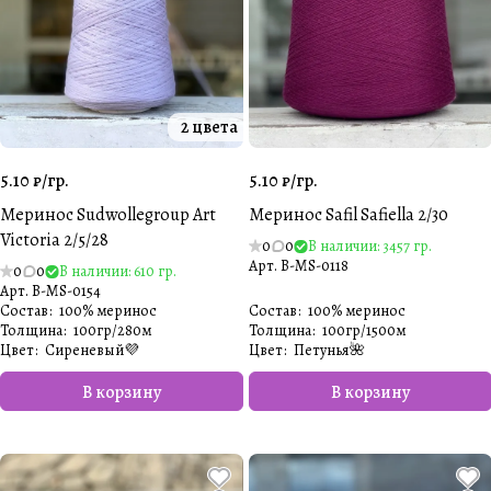
2 цвета
5.10 ₽/
гр.
5.10 ₽/
гр.
Меринос Sudwollegroup Art
Меринос Safil Safiella 2/30
Victoria 2/5/28
0
0
В наличии: 3457 гр.
Арт.
B-MS-0118
0
0
В наличии: 610 гр.
Арт.
B-MS-0154
Состав
:
100% меринос
Состав
:
100% меринос
Толщина
:
100гр/280м
Толщина
:
100гр/1500м
Цвет
:
Сиреневый💜
Цвет
:
Петунья🌺
В корзину
В корзину