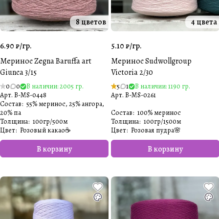
8 цветов
4 цвета
6.90 ₽/
гр.
5.10 ₽/
гр.
Меринос Zegna Baruffa art
Меринос Sudwollgroup
Giunca 3/15
Victoria 2/30
0
0
В наличии: 2005 гр.
5
1
В наличии: 1190 гр.
Арт.
B-MS-0448
Арт.
B-MS-0261
Состав
:
55% меринос, 25% ангора,
20% па
Состав
:
100% меринос
Толщина
:
100гр/500м
Толщина
:
100гр/1500м
Цвет
:
Розовый какао☕️
Цвет
:
Розовая пудра🌸
В корзину
В корзину