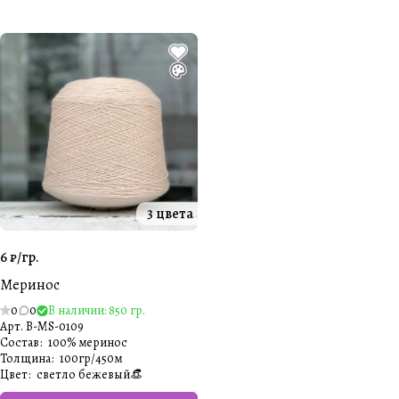
3 цвета
6 ₽/
гр.
Меринос
0
0
В наличии: 850 гр.
Арт.
B-MS-0109
Состав
:
100% меринос
Толщина
:
100гр/450м
Цвет
:
светло бежевый👒