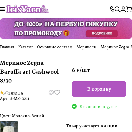
Главная
Каталог
Основные составы
Мериносы
Меринос Zegna Ba
Меринос Zegna
6 ₽/
шт
Baruffa art Cashwool
8/30
В корзину
5
1 отзыв
Арт.
B-MS-0211
В наличии: 1035 шт
Цвет :
Молочно-белый
Товар участвует в акции