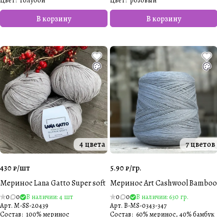
Цвет
:
Голубой
Цвет
:
розовый
В корзину
В корзину
4 цвета
7 цветов
430 ₽/
шт
5.90 ₽/
гр.
Меринос Lana Gatto Super soft
Меринос Art Cashwool Bamboo
0
0
В наличии: 4 шт
0
0
В наличии: 630 гр.
Арт.
M-SS-20439
Арт.
B-MS-0343-347
Состав
:
100% меринос
Состав
:
60% меринос, 40% бамбук