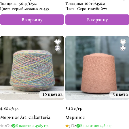
Толщина
:
50гр/125м
Толщина
:
100гр/450м
Цвет
:
серый меланж 20439
Цвет
:
Серо-голубой🦈
В корзину
В корзину
10 цветов
3 цвета
4.80 ₽/
гр.
5.10 ₽/
гр.
Меринос Art. Calzetteria
Меринос
0
0
В наличии: 4985 гр.
5
2
В наличии: 2580 гр.