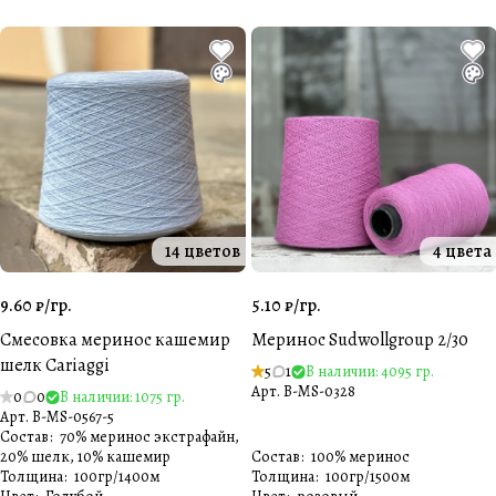
14 цветов
4 цвета
9.60 ₽/
гр.
5.10 ₽/
гр.
Смесовка меринос кашемир
Меринос Sudwollgroup 2/30
шелк Cariaggi
5
1
В наличии: 4095 гр.
Арт.
B-MS-0328
0
0
В наличии: 1075 гр.
Арт.
B-MS-0567-5
Состав
:
70% меринос экстрафайн,
20% шелк, 10% кашемир
Состав
:
100% меринос
Толщина
:
100гр/1400м
Толщина
:
100гр/1500м