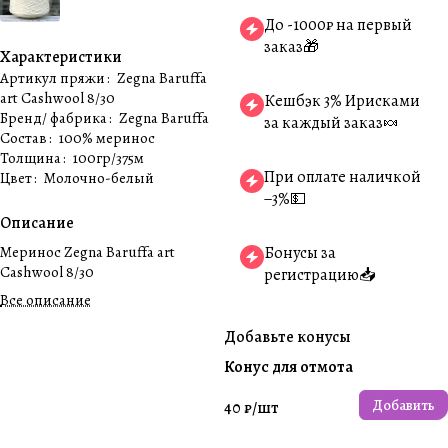
До -1000₽ на первый
заказ🎁
Характеристики
Артикул пряжи
:
Zegna Baruffa
art Cashwool 8/30
Кешбэк 3% Ирисками
Бренд/ фабрика
:
Zegna Baruffa
за каждый заказ🍬
Состав
:
100% меринос
Толщина
:
100гр/375м
При оплате наличкой
Цвет
:
Молочно-белый
−3%💵
Описание
Меринос Zegna Baruffa art
Бонусы за
Cashwool 8/30
регистрацию📥
Все описание
Добавьте конусы
Конус для отмота
Добавить
40 ₽/
шт