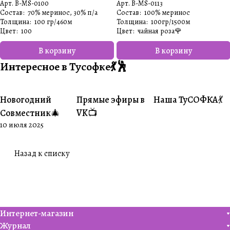
Арт.
B-MS-0100
Арт.
B-MS-0113
Состав
:
70% меринос, 30% п/а
Состав
:
100% меринос
Толщина
:
100 гр/460м
Толщина
:
100гр/1500м
Цвет
:
100
Цвет
:
чайная роза🌹
В корзину
В корзину
Интересное в Тусофке💃🕺
Новогодний
Прямые эфиры в
Наша ТуСОФКА💃
#Совместники
#Житуха
#Совместники
Совместник🎄
VK📺
10 июля 2025
Назад к списку
Интернет-магазин
Журнал