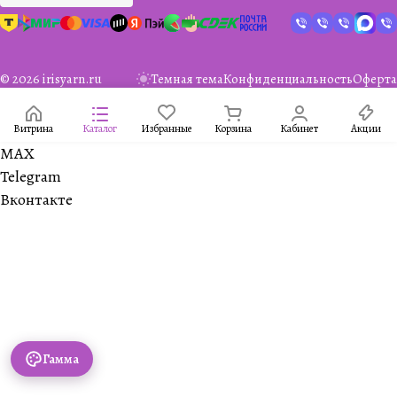
© 2026 irisyarn.ru
Темная тема
Конфиденциальность
Оферта
Витрина
Каталог
Избранные
Корзина
Кабинет
Акции
MAX
Telegram
Вконтакте
Гамма