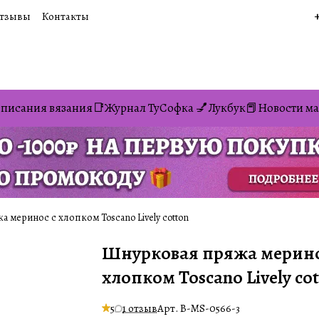
тзывы
Контакты
писания вязания📑
Журнал ТуСофка 💅
Лукбук📕
Новости ма
 меринос с хлопком Toscano Lively cotton
Шнурковая пряжа мерино
хлопком Toscano Lively co
5
1 отзыв
Арт.
B-MS-0566-3