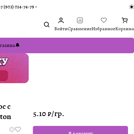
+7 (903) 014-74-79‬
Войти
Сравнение
Избранное
Корзина
газина🔔
с с
5.10 ₽/
гр.
tton
В корзину