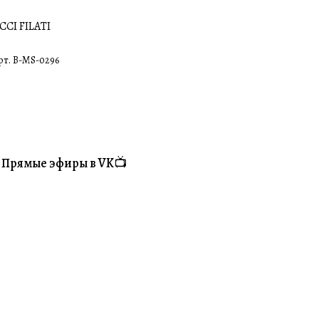
CCI FILATI
рт.
B-MS-0296
Прямые эфиры в VK📺
#Житуха