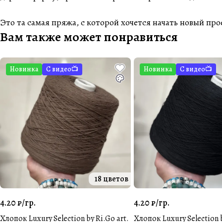
Это та самая пряжа, с которой хочется начать новый пр
Вам также может понравиться
Новинка
С видео📺
Новинка
С видео📺
18 цветов
4.20 ₽/
гр.
4.20 ₽/
гр.
Хлопок Luxury Selection by Ri.Go art.
Хлопок Luxury Selection b