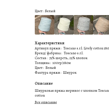
Цвет :
Белый
Характеристики
Артикул пряжи
:
Toscano s.r.l. Lively cotton 18
Бренд/ фабрика
:
Toscano s.r.l.
Состав
:
75% шерсть, 25% хлопок
Толщина
:
100гр/180м
Цвет
:
Белый
Фактура пряжи
:
Шнурок
Описание
Шнурковая пряжа меринос с хлопком Toscano
cotton
Все описание