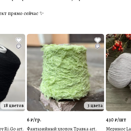
оект прямо сейчас ✨
18 цветов
3 цвета
6 ₽/
гр.
430 ₽/
шт
y Ri.Go art.
Фантазийный хлопок Травка art.
Меринос Lan