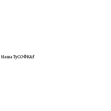
Наша ТуСОФКА💃
#Совместники