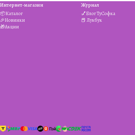
Интернет-магазин
Журнал
📦Каталог
💅Блог ТуСофка
🎉Новинки
📕 Лукбук
🎁Акции