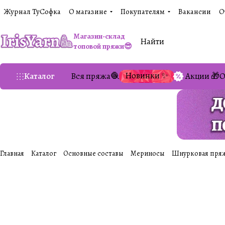
Журнал ТуСофка
О магазине
Покупателям
Вакансии
О
Магазин-склад
топовой пряжи😎
Новинки ✨
Каталог
Вся пряжа🧶
Акции 🎁
О
Главная
Каталог
Основные составы
Мериносы
Шнурковая пряжа