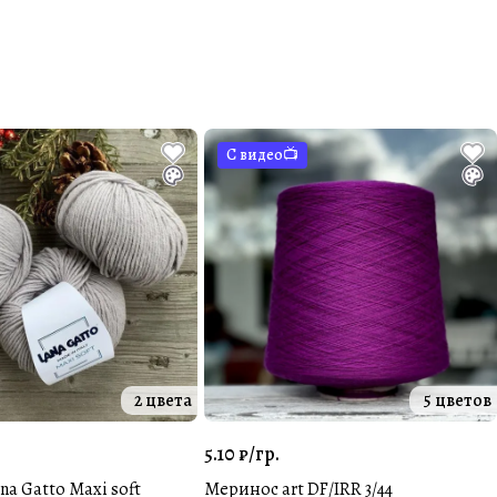
С видео📺
2 цвета
5 цветов
5.10 ₽/
гр.
a Gatto Maxi soft
Меринос art DF/IRR 3/44