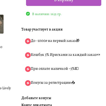
В наличии: 1635 гр.
Товар участвует в акции
До -1000₽ на первый заказ🎁
00
Кешбэк 3% Ирисками за каждый заказ🍬
При оплате наличкой −3%💵
Бонусы за регистрацию📥
 Lively
Добавьте конусы
Конус для отмота