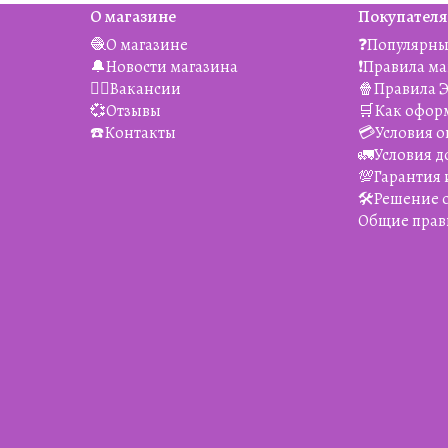
О магазине
Покупател
🧶О магазине
❓Популярны
🔔Новости магазина
❗️Правила м
👯‍♀️Вакансии
🍿Правила 
💞Отзывы
🛒Как офор
☎️Контакты
💳Условия о
🚛Условия д
💯Гарантия 
🛠️Решение
Общие прав