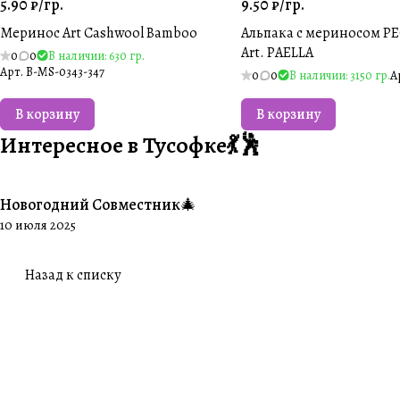
5.90 ₽/
гр.
9.50 ₽/
гр.
Меринос Art Cashwool Bamboo
Альпака с мериносом PE
Art. PAELLA
0
0
В наличии: 630 гр.
Арт.
B-MS-0343-347
0
0
В наличии: 3150 гр.
А
В корзину
В корзину
Интересное в Тусофке💃🕺
Новогодний Совместник🎄
#Совместники
10 июля 2025
Назад к списку