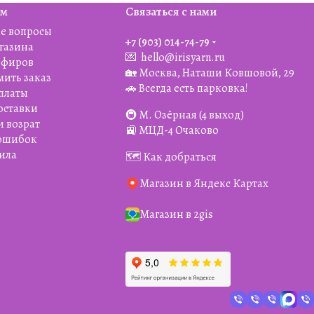
ям
Связаться с нами
е вопросы
+7 (903) 014-74-79‬
агазина
💌
hello@irisyarn.ru
Эфиров
🏡 Москва, Наташи Ковшовой, 29
мить заказ
🚗 Всегда есть парковка!
платы
оставки
🚇 М. Озёрная (4 выход)
и возрат
🚉 МЦД-4 Очаково
 ошибок
ила
🗺️ Как добраться
Магазин в Яндекс Картах
Магазин в 2gis