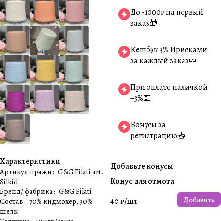
До -1000₽ на первый
заказ🎁
Кешбэк 3% Ирисками
за каждый заказ🍬
При оплате наличкой
−3%💵
Бонусы за
регистрацию📥
Характеристики
Добавьте конусы
Артикул пряжи
:
G&G Filati art.
Конус для отмота
Silkid
Бренд/ фабрика
:
G&G Filati
Добавить
40 ₽/
шт
Состав
:
70% кидмохер, 30%
шелк