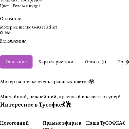
Толщина
:
100гр/950м
Цвет
:
Розовая пудра
Описание
Мохер на шелке G&G Filati art.
Silkid
Все описание
Описание
Характеристики
Отзывы (1)
Попу
Мохер на шелке очень красивых цветов🤩
Мягчайший, нежнейший, красивый и качество супер!
Интересное в Тусофке💃🕺
Новогодний
Прямые эфиры в
Наша ТуСОФКА💃
#Совместники
#Житуха
#Совместники