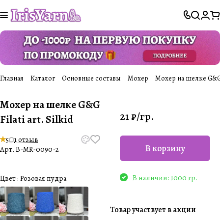
Главная
Каталог
Основные составы
Мохер
Мохер на шелке G&G Fil
Мохер на шелке G&G
21 ₽/
гр.
Filati art. Silkid
5
1 отзыв
В корзину
Арт.
B-MR-0090-2
В наличии: 1000 гр.
Цвет :
Розовая пудра
Товар участвует в акции