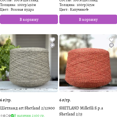
Состав
:
100% Шетланд
Состав
:
100% Шетланд
Толщина
:
100гр/450м
Толщина
:
100гр/675м
Цвет
:
Розовая пудра
Цвет
:
Капучино☕️
В корзину
В корзину
6 ₽/
гр.
6 ₽/
гр.
Шетланд art Shetland 2/12900
SHETLAND Millefili S.p.a
Shetland 2/13
0
0
В наличии: 2300 гр.