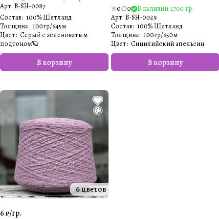
Арт.
B-SH-0087
0
0
В наличии: 1700 гр.
Состав
:
100% Шетланд
Арт.
B-SH-0029
Толщина
:
100гр/645м
Состав
:
100% Шетланд
Цвет
:
Серый с зеленоватым
Толщина
:
100гр/650м
подтоном🪐
Цвет
:
Сицилийский апельсин
В корзину
В корзину
6 цветов
6 ₽/
гр.