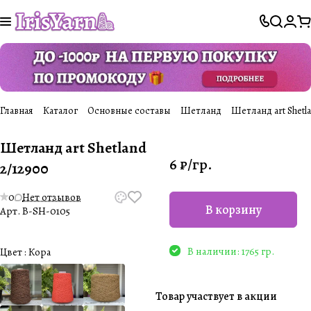
Главная
Каталог
Основные составы
Шетланд
Шетланд art Shetl
Шетланд art Shetland
6 ₽/
гр.
2/12900
0
Нет отзывов
В корзину
Арт.
B-SH-0105
В наличии: 1765 гр.
Цвет :
Кора
Товар участвует в акции