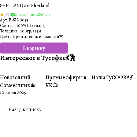
SHETLAND art Shetland
5
1
В наличии: 2890 гр.
Арт.
B-SH-0055
Состав
:
100% Шетланд
Толщина
:
100гр/375м
Цвет
:
Припыленный розовый🌸
В корзину
Интересное в Тусофке💃🕺
Новогодний
Прямые эфиры в
Наша ТуСОФКА💃
#Совместники
#Житуха
#Совместники
Совместник🎄
VK📺
10 июля 2025
Назад к списку