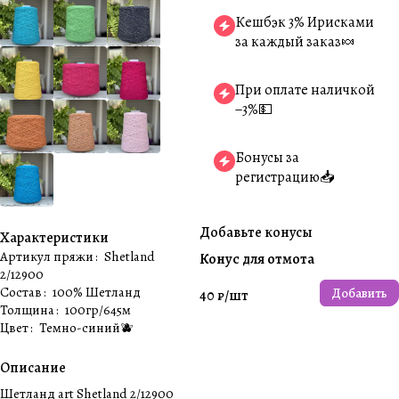
Кешбэк 3% Ирисками
за каждый заказ🍬
При оплате наличкой
−3%💵
Бонусы за
регистрацию📥
Добавьте конусы
Характеристики
Артикул пряжи
:
Shetland
Конус для отмота
2/12900
Состав
:
100% Шетланд
Добавить
40 ₽/
шт
Толщина
:
100гр/645м
Цвет
:
Темно-синий🫐
Описание
Шетланд art Shetland 2/12900