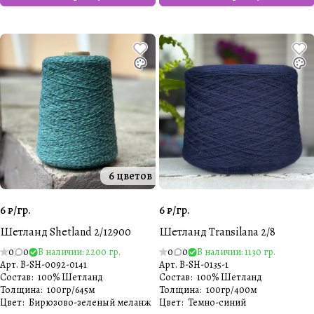
6 цветов
6 ₽/
гр.
6 ₽/
гр.
Шетланд Shetland 2/12900
Шетланд Transilana 2/8
0
0
В наличии: 2200 гр.
0
0
В наличии: 1130 гр.
Арт.
B-SH-0092-0141
Арт.
B-SH-0135-1
Состав
:
100% Шетланд
Состав
:
100% Шетланд
Толщина
:
100гр/645м
Толщина
:
100гр/400м
Цвет
:
Бирюзово-зеленый меланж
Цвет
:
Темно-синий