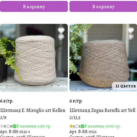
В корзину
В корзину
11 цветов
6 ₽/
гр.
6 ₽/
гр.
Шетланд E.Miroglio art Kellen
Шетланд Zegna Baruffa art Yell
2/9
2/13,5
0
0
В наличии: 5385 гр.
5
1
В наличии: 3000 гр.
Арт.
B-SH-0131-1
Арт.
B-SH-0121