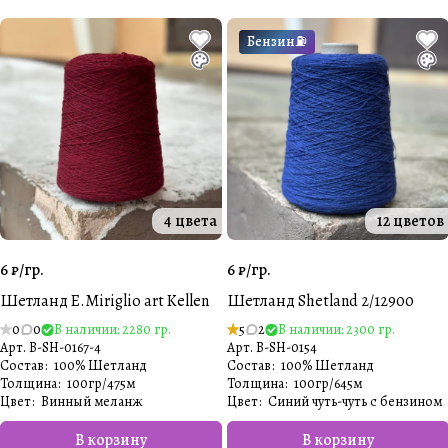
Бензин⛽️
4 цвета
12 цветов
6 ₽/
гр.
6 ₽/
гр.
Шетланд E.Miriglio art Kellen
Шетланд Shetland 2/12900
0
0
В наличии: 2280 гр.
5
2
В наличии: 2300 гр.
Арт.
B-SH-0167-4
Арт.
B-SH-0154
Состав
:
100% Шетланд
Состав
:
100% Шетланд
Толщина
:
100гр/475м
Толщина
:
100гр/645м
Цвет
:
Винный меланж
Цвет
:
Синий чуть-чуть с бензином
В корзину
В корзину