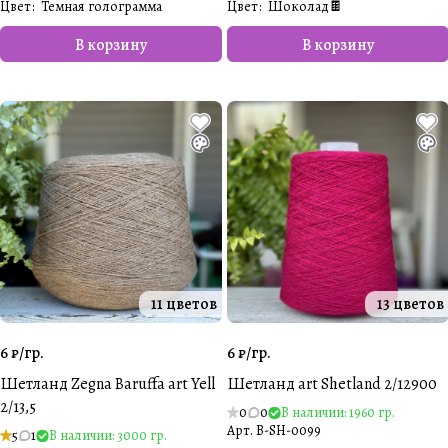
Цвет
:
Темная голограмма
Цвет
:
Шоколад🍫
В корзину
В корзину
11 цветов
13 цветов
6 ₽/
гр.
6 ₽/
гр.
Шетланд Zegna Baruffa art Yell
Шетланд art Shetland 2/12900
2/13,5
0
0
В наличии: 1960 гр.
Арт.
B-SH-0099
5
1
В наличии: 3000 гр.