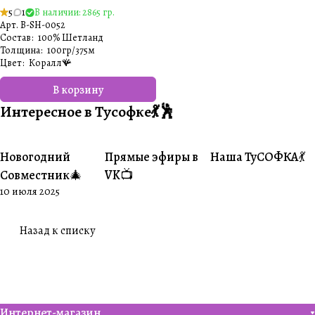
5
1
В наличии: 2865 гр.
Арт.
B-SH-0052
Состав
:
100% Шетланд
Толщина
:
100гр/375м
Цвет
:
Коралл🪸
В корзину
Интересное в Тусофке💃🕺
Новогодний
Прямые эфиры в
Наша ТуСОФКА💃
#Совместники
#Житуха
#Совместники
Совместник🎄
VK📺
10 июля 2025
Назад к списку
Интернет-магазин