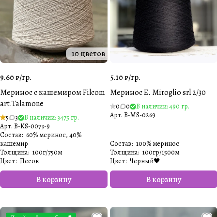
10 цветов
9.60 ₽/
гр.
5.10 ₽/
гр.
Меринос с кашемиром Filcom
Меринос E. Miroglio srl 2/30
art.Talamone
0
0
В наличии: 490 гр.
Арт.
B-MS-0269
5
3
В наличии: 3475 гр.
Арт.
B-KS-0073-9
Состав
:
60% меринос, 40%
кашемир
Состав
:
100% меринос
Толщина
:
100г/750м
Толщина
:
100гр/1500м
Цвет
:
Песок️
Цвет
:
Черный🖤
В корзину
В корзину