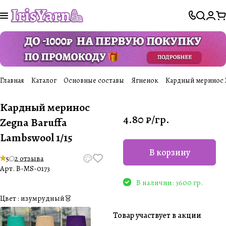
Главная
Каталог
Основные составы
Ягненок
Кардный меринос Ze
Кардный меринос
4.80 ₽/
гр.
Zegna Baruffa
Lambswool 1/15
В корзину
5
2 отзыва
Арт.
B-MS-0173
В наличии: 3600 гр.
Цвет :
изумрудный👗
Товар участвует в акции