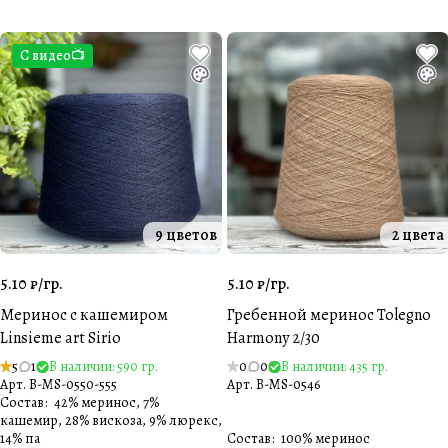
С видео📺
9 цветов
2 цвета
5.10 ₽/
гр.
5.10 ₽/
гр.
Меринос с кашемиром
Гребенной меринос Tolegno
Linsieme art Sirio
Harmony 2/30
5
1
В наличии: 590 гр.
0
0
В наличии: 435 гр.
Арт.
B-MS-0550-555
Арт.
B-MS-0546
Состав
:
42% меринос, 7%
кашемир, 28% вискоза, 9% люрекс,
14% па
Состав
:
100% меринос