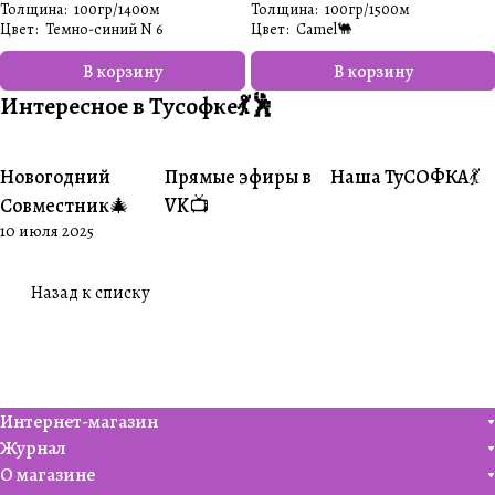
Толщина
:
100гр/1400м
Толщина
:
100гр/1500м
Цвет
:
Темно-синий N 6
Цвет
:
Camel🐫
В корзину
В корзину
Интересное в Тусофке💃🕺
Новогодний
Прямые эфиры в
Наша ТуСОФКА💃
#Совместники
#Житуха
#Совместники
Совместник🎄
VK📺
10 июля 2025
Назад к списку
Интернет-магазин
Журнал
О магазине