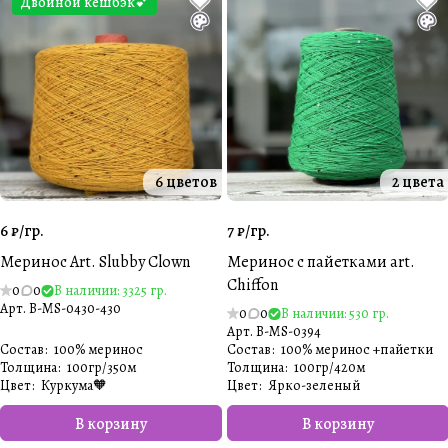
Двойной кешбэк💕
6 цветов
2 цвета
6 ₽/
гр.
7 ₽/
гр.
Меринос Art. Slubby Clown
Меринос с пайетками art.
Chiffon
0
0
В наличии: 3325 гр.
Арт.
B-MS-0430-430
0
0
В наличии: 530 гр.
Арт.
B-MS-0394
Состав
:
100% меринос
Состав
:
100% меринос +пайетки
Толщина
:
100гр/350м
Толщина
:
100гр/420м
Цвет
:
Куркума🧡
Цвет
:
Ярко-зеленый
В корзину
В корзину