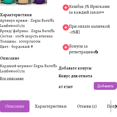
Кешбэк 3% Ирисками
за каждый заказ🍬
Характеристики
Артикул пряжи
:
Zegna Baruffa
Lambswool 1/15
При оплате наличкой
Бренд/ фабрика
:
Zegna Baruffa
−3%💵
Состав
:
100% шерсть ягненка
Толщина
:
100гр/1500м
Бонусы за
Цвет
:
бордовый🍷
регистрацию📥
Описание
Кардный меринос Zegna Baruffa
Добавьте конусы
Lambswool 1/15
Конус для отмота
Все описание
Добавить
40 ₽/
шт
Описание
Характеристики
Отзывы (2)
Попу