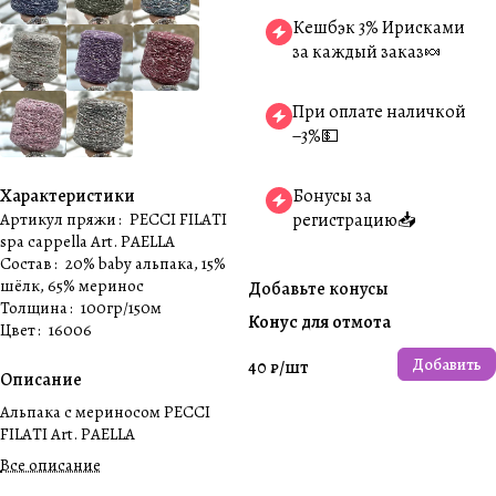
Кешбэк 3% Ирисками
за каждый заказ🍬
При оплате наличкой
−3%💵
Характеристики
Бонусы за
Артикул пряжи
:
PECCI FILATI
регистрацию📥
spa cappella Art. PAELLA
Состав
:
20% baby альпака, 15%
шёлк, 65% меринос
Добавьте конусы
Толщина
:
100гр/150м
Конус для отмота
Цвет
:
16006
Добавить
40 ₽/
шт
Описание
Альпака с мериносом PECCI
FILATI Art. PAELLA
Все описание