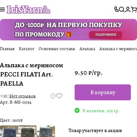
Главная
Каталог
Основные составы
Альпака
Альпака с мериносо
Альпака с мериносом
9.50 ₽/
гр.
PECCI FILATI Art.
PAELLA
В корзину
0
Нет отзывов
Арт.
B-MS-0294
В наличии: 305 гр.
Цвет :
16018
Товар участвует в акции