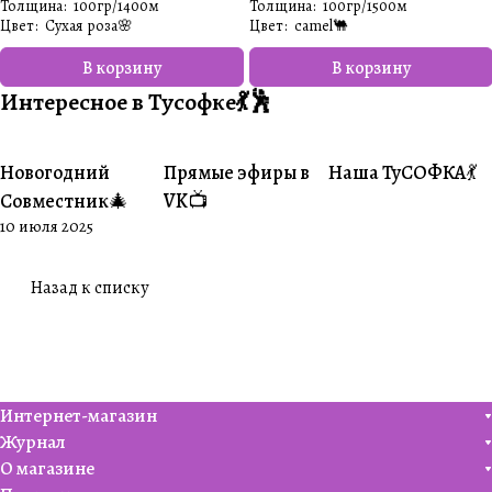
Толщина
:
100гр/1400м
Толщина
:
100гр/1500м
Цвет
:
Сухая роза🌸
Цвет
:
camel🐫
В корзину
В корзину
Интересное в Тусофке💃🕺
Новогодний
Прямые эфиры в
Наша ТуСОФКА💃
#Совместники
#Житуха
#Совместники
Совместник🎄
VK📺
10 июля 2025
Назад к списку
Интернет-магазин
Журнал
О магазине