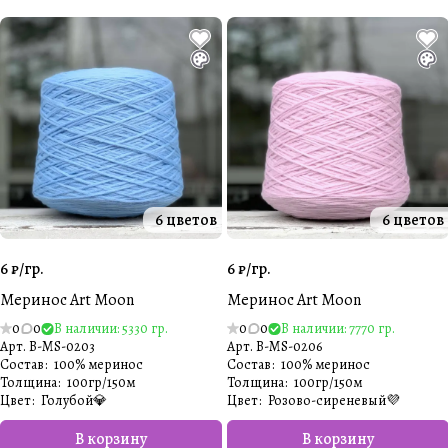
6 цветов
6 цветов
6 ₽/
гр.
6 ₽/
гр.
Меринос Art Moon
Меринос Art Moon
0
0
В наличии: 5330 гр.
0
0
В наличии: 7770 гр.
Арт.
B-MS-0203
Арт.
B-MS-0206
Состав
:
100% меринос
Состав
:
100% меринос
Толщина
:
100гр/150м
Толщина
:
100гр/150м
Цвет
:
Голубой💎
Цвет
:
Розово-сиреневый💜
В корзину
В корзину