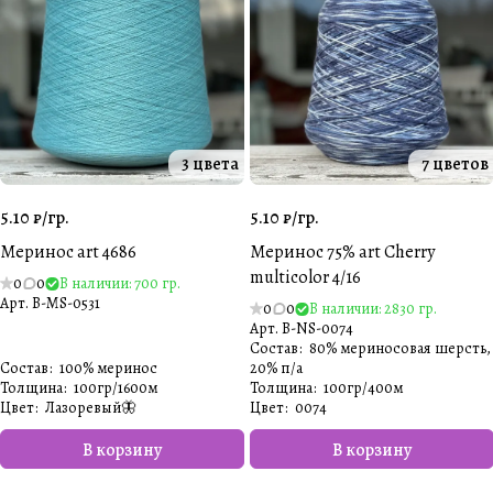
3 цвета
7 цветов
5.10 ₽/
гр.
5.10 ₽/
гр.
Меринос art 4686
Меринос 75% art Cherry
multicolor 4/16
0
0
В наличии: 700 гр.
Арт.
B-MS-0531
0
0
В наличии: 2830 гр.
Арт.
B-NS-0074
Состав
:
80% мериносовая шерсть,
Состав
:
100% меринос
20% п/а
Толщина
:
100гр/1600м
Толщина
:
100гр/400м
Цвет
:
Лазоревый🦋
Цвет
:
0074
В корзину
В корзину