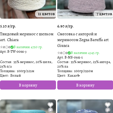
11 цветов
7 цветов
5.10 ₽/
гр.
6.90 ₽/
гр.
Твидовый меринос с шелком
Смесовка с ангорой и
art. Chiara
мериносом Zegna Baruffa art
Giunca
0
0
В наличии: 4750 гр.
Арт.
B-TW-0066-3
0
0
В наличии: 4345 гр.
Арт.
B-MS-0561-1
Состав
:
55% меринос, 20% шелк,
Состав
:
55% меринос, 25% ангора,
25% п/а
20% па
Толщина
:
100гр/525м
Толщина
:
100гр/1550м
Цвет
:
Белый️
Цвет
:
Какао☕️
В корзину
В корзину