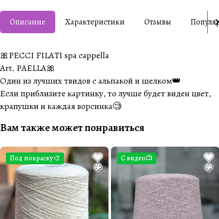
Описание
Характеристики
Отзывы
Популя
🎀PECCI FILATI spa cappella
Art. PAELLA🎀
Один из лучших твидов с альпакой и шелком👑
Если приблизите картинку, то лучше будет виден цвет,
крапушки и каждая ворсинка🧐
Вам также может понравиться
Под покраску🎨
С видео📺