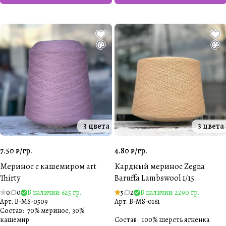
3 цвета
3 цвета
7.50 ₽/
гр.
4.80 ₽/
гр.
Меринос с кашемиром art
Кардный меринос Zegna
Thirty
Baruffa Lambswool 1/15
0
0
В наличии: 625 гр.
5
2
В наличии: 2290 гр.
Арт.
B-MS-0509
Арт.
B-MS-0161
Состав
:
70% меринос, 30%
кашемир
Состав
:
100% шерсть ягненка