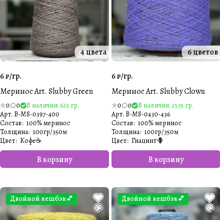
4 цвета
6 цветов
6 ₽/
гр.
6 ₽/
гр.
Меринос Art. Slubby Green
Меринос Art. Slubby Clown
0
0
В наличии: 625 гр.
0
0
В наличии: 2535 гр.
Арт.
B-MS-0397-400
Арт.
B-MS-0430-436
Состав
:
100% меринос
Состав
:
100% меринос
Толщина
:
100гр/350м
Толщина
:
100гр/350м
Цвет
:
Кофе☕️
Цвет
:
Гиацинт🪻
В корзину
В корзину
Двойной кешбэк💕
Двойной кешбэк💕