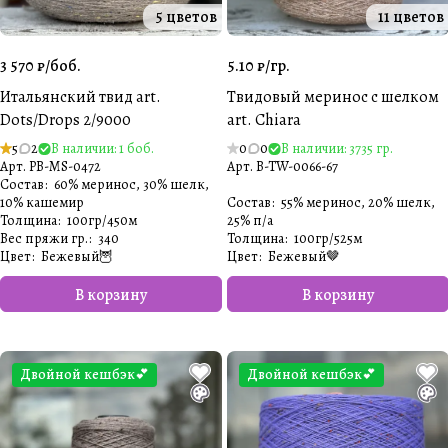
5 цветов
11 цветов
3 570 ₽/
боб.
5.10 ₽/
гр.
Итальянский твид art.
Твидовый меринос с шелком
Dots/Drops 2/9000
art. Chiara
5
2
В наличии: 1 боб.
0
0
В наличии: 3735 гр.
Арт.
PB-MS-0472
Арт.
B-TW-0066-67
Состав
:
60% меринос, 30% шелк,
10% кашемир
Состав
:
55% меринос, 20% шелк,
Толщина
:
100гр/450м
25% п/а
Вес пряжи гр.
:
340
Толщина
:
100гр/525м
Цвет
:
Бежевый🦉
Цвет
:
Бежевый🤎
В корзину
В корзину
Двойной кешбэк💕
Двойной кешбэк💕