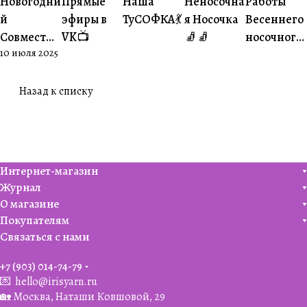
Новогодни
Прямые
Наша
Неносочна
Работы
#Совместники
#Житуха
#Совместники
творчество
творчеств
й
эфиры в
ТуСОФКА💃
я Носочка
Весеннего
Совместни
VK📺
🧦🧦
носочного
10 июля 2025
к🎄
совместни
ка😍
Назад к списку
Интернет-магазин
Журнал
О магазине
Покупателям
Связаться с нами
+7 (903) 014-74-79‬
💌
hello@irisyarn.ru
🏡 Москва, Наташи Ковшовой, 29