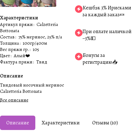
Кешбэк 3% Ирисками
за каждый заказ🍬
Характеристики
Артикул пряжи
:
Calzetteria
Bottonata
При оплате наличкой
Состав
:
75% меринос, 25% п/а
−3%💵
Толщина
:
100гр/400м
Вес пряжи гр.
:
105
Бонусы за
Цвет
:
Алый❤️
Фактура пряжи
:
Твид
регистрацию📥
Описание
Твидовый носочный меринос
Calzetteria Bottonata
Все описание
Описание
Характеристики
Отзывы (10)