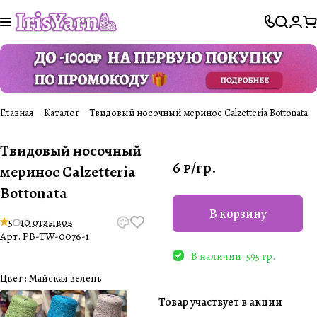
Главная
Каталог
Твидовый носочный меринос Calzetteria Bottonata
Твидовый носочный
6 ₽/
гр.
меринос Calzetteria
Bottonata
В корзину
5
10 отзывов
Арт.
PB-TW-0076-1
В наличии: 595 гр.
Цвет :
Майская зелень
Товар участвует в акции