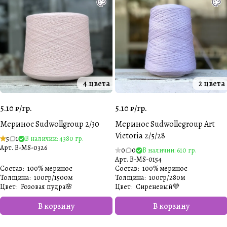
4 цвета
2 цвета
5.10 ₽/
гр.
5.10 ₽/
гр.
Меринос Sudwollgroup 2/30
Меринос Sudwollegroup Art
Victoria 2/5/28
5
1
В наличии: 4380 гр.
Арт.
B-MS-0326
0
0
В наличии: 610 гр.
Арт.
B-MS-0154
Состав
:
100% меринос
Состав
:
100% меринос
Толщина
:
100гр/1500м
Толщина
:
100гр/280м
Цвет
:
Розовая пудра🌸
Цвет
:
Сиреневый💜
В корзину
В корзину