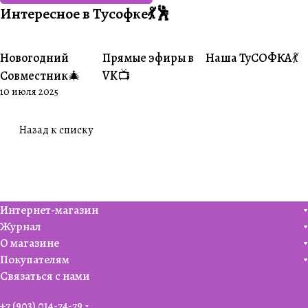
Интересное в Тусофке💃🕺
Новогодний
Прямые эфиры в
Наша ТуСОФКА💃
#Совместники
#Житуха
#Совместники
Совместник🎄
VK📺
10 июля 2025
Назад к списку
Интернет-магазин
Журнал
О магазине
Покупателям
Связаться с нами
+7 (903) 014-74-79‬