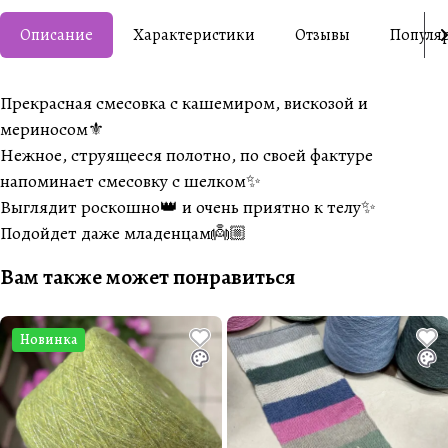
Описание
Характеристики
Отзывы
Популя
Прекрасная смесовка с кашемиром, вискозой и
мериносом⚜️
Нежное, струящееся полотно, по своей фактуре
напоминает смесовку с шелком✨
Выглядит роскошно👑 и очень приятно к телу✨
Подойдет даже младенцам👼🏼
Вам также может понравиться
Новинка