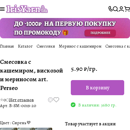
Главная
Каталог
Смесовки
Меринос с кашемиром
Cмесовка с к
Cмесовка с
5.90 ₽/
гр.
кашемиром, вискозой
и мериносом art.
Perseo
В корзину
0
Нет отзывов
В наличии: 3680 гр.
Арт.
B-SM-0019-20
Цвет :
Сирень💜
Товар участвует в акции