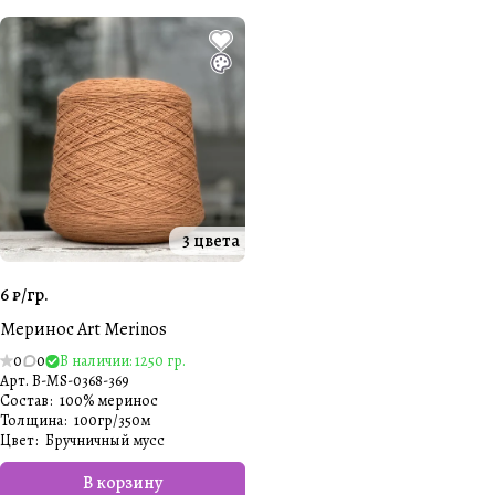
3 цвета
6 ₽/
гр.
Меринос Art Merinos
0
0
В наличии: 1250 гр.
Арт.
B-MS-0368-369
Состав
:
100% меринос
Толщина
:
100гр/350м
Цвет
:
Бручничный мусс
В корзину