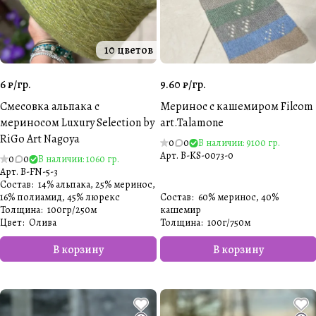
10 цветов
6 ₽/
гр.
9.60 ₽/
гр.
Смесовка альпака с
Меринос с кашемиром Filcom
мериносом Luxury Selection by
art.Talamone
RiGo Art Nagoya
0
0
В наличии: 9100 гр.
Арт.
B-KS-0073-0
0
0
В наличии: 1060 гр.
Арт.
B-FN-5-3
Состав
:
14% альпака, 25% меринос,
16% полиамид, 45% люрекс
Состав
:
60% меринос, 40%
Толщина
:
100гр/250м
кашемир
Цвет
:
Олива
Толщина
:
100г/750м
В корзину
В корзину