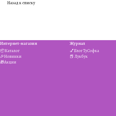
Назад к списку
Интернет-магазин
Журнал
📦Каталог
💅Блог ТуСофка
🎉Новинки
📕 Лукбук
🎁Акции