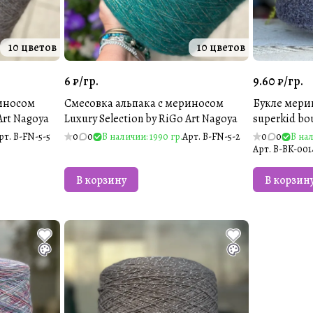
10 цветов
10 цветов
6 ₽/
гр.
9.60 ₽/
гр.
риносом
Смесовка альпака с мериносом
Букле мерин
Art Nagoya
Luxury Selection by RiGo Art Nagoya
superkid bo
рт.
B-FN-5-5
0
0
В наличии: 1990 гр.
Арт.
B-FN-5-2
0
0
В нал
Арт.
B-BK-001
В корзину
В корзин