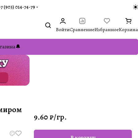
+7 (903) 014-74-79‬
Войти
Сравнение
Избранное
Корзина
газина🔔
емиром
9.60 ₽/
гр.
В корзину