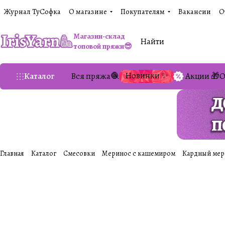
Журнал ТуСофка
О магазине
Покупателям
Вакансии
О
Магазин-склад
топовой пряжи😎
Новинки ✨
Каталог
Вся пряжа🧶
Акции 🎁
О
Главная
Каталог
Смесовки
Меринос с кашемиром
Кардный мерин