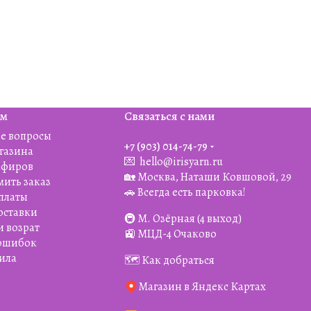
ям
Связаться с нами
е вопросы
+7 (903) 014-74-79‬
агазина
💌
hello@irisyarn.ru
Эфиров
🏡 Москва, Наташи Ковшовой, 29
мить заказ
🚗 Всегда есть парковка!
платы
оставки
🚇 М. Озёрная (4 выход)
и возрат
🚉 МЦД-4 Очаково
 ошибок
ила
🗺️ Как добраться
Магазин в Яндекс Картах