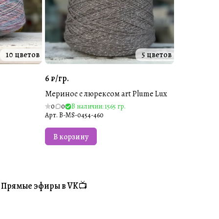
10 цветов
5 цветов
6 ₽/
гр.
Меринос с люрексом art Plume Lux
0
0
В наличии: 1565 гр.
Арт.
B-MS-0454-460
В корзину
Прямые эфиры в VK📺
#Житуха