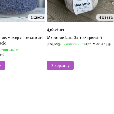
2 цвета
4 цвета
430 ₽/
шт
ос, мохер с шелком art
Меринос Lana Gatto Super soft
ucle
0
0
В наличии: 4 шт
Арт.
M-SS-20439
ичии: 1465 гр.
4-1
у
В корзину