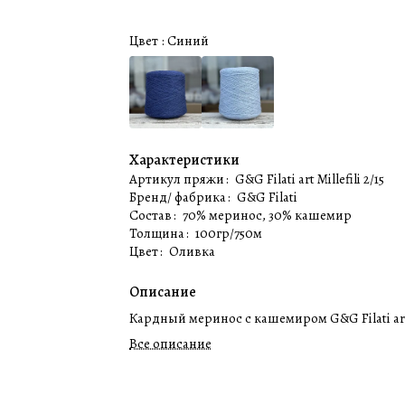
Цвет :
Синий
Характеристики
Артикул пряжи
:
G&G Filati art Millefili 2/15
Бренд/ фабрика
:
G&G Filati
Состав
:
70% меринос, 30% кашемир
Толщина
:
100гр/750м
Цвет
:
Оливка
Описание
Кардный меринос с кашемиром G&G Filati art M
Все описание