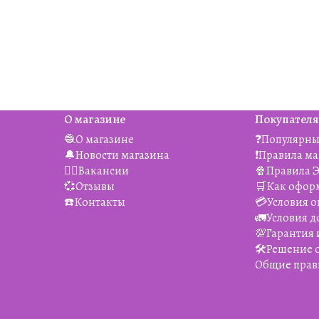
О магазине
Покупател
🧶О магазине
❓Популярны
🔔Новости магазина
❗️Правила м
👯‍♀️Вакансии
🍿Правила 
💞Отзывы
🛒Как офор
☎️Контакты
💳Условия о
🚛Условия д
💯Гарантия 
🛠️Решение
Общие прав