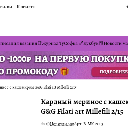
тзывы
Контакты
писания вязания📑
Журнал ТуСофка 💅
Лукбук📕
Новости ма
ос с кашемиром G&G Filati art Millefili 2/15
Кардный меринос с каш
G&G Filati art Millefili 2/15
0
Нет отзывов
Арт.
B-MK-20-3