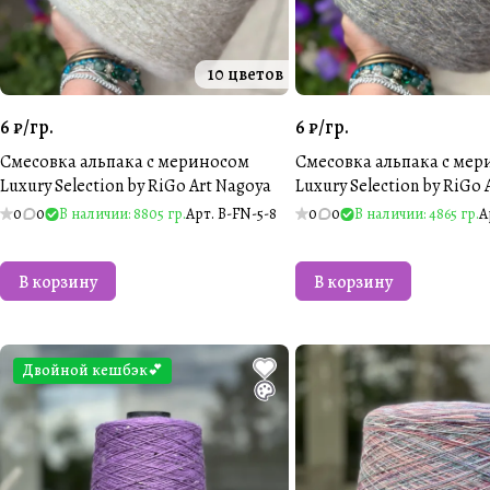
10 цветов
6 ₽/
гр.
6 ₽/
гр.
Смесовка альпака с мериносом
Смесовка альпака с ме
Luxury Selection by RiGo Art Nagoya
Luxury Selection by RiGo 
0
0
В наличии: 8805 гр.
Арт.
B-FN-5-8
0
0
В наличии: 4865 гр.
А
В корзину
В корзину
Двойной кешбэк💕