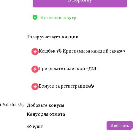
В наличии: 1105 гр.
Товар участвует в акции
Кешбэк 3% Ирисками за каждый заказ🍬
При оплате наличкой −3%💵
Бонусы за регистрацию📥
illefili 2/15
Добавьте конусы
Конус для отмота
Добавить
40 ₽/
шт