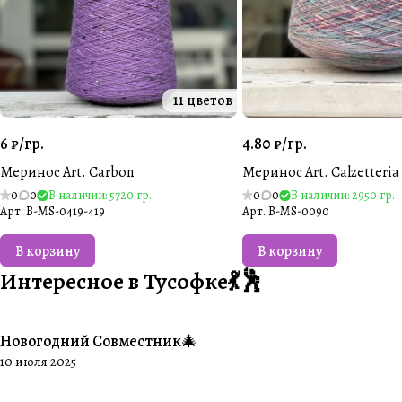
11 цветов
6 ₽/
гр.
4.80 ₽/
гр.
Меринос Art. Carbon
Меринос Art. Calzetteria
0
0
В наличии: 5720 гр.
0
0
В наличии: 2950 гр.
Арт.
B-MS-0419-419
Арт.
B-MS-0090
В корзину
В корзину
Интересное в Тусофке💃🕺
Новогодний Совместник🎄
#Совместники
10 июля 2025