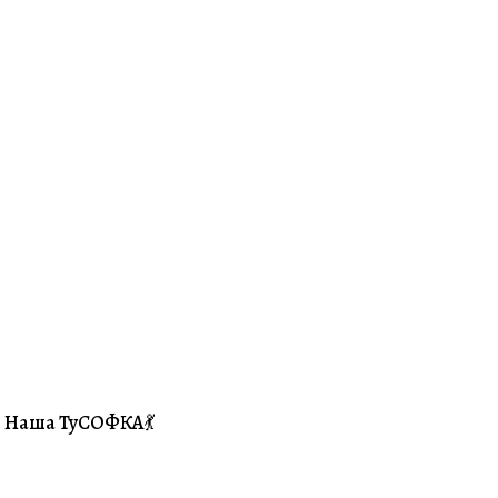
Наша ТуСОФКА💃
#Совместники