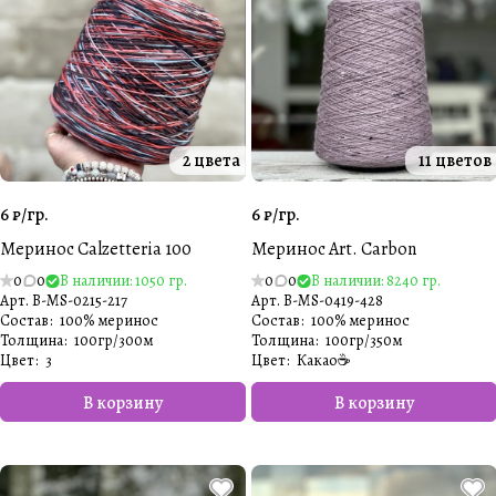
2 цвета
11 цветов
6 ₽/
гр.
6 ₽/
гр.
Меринос Calzetteria 100
Меринос Art. Carbon
0
0
В наличии: 1050 гр.
0
0
В наличии: 8240 гр.
Арт.
B-MS-0215-217
Арт.
B-MS-0419-428
Состав
:
100% меринос
Состав
:
100% меринос
Толщина
:
100гр/300м
Толщина
:
100гр/350м
Цвет
:
3
Цвет
:
Какао☕️
В корзину
В корзину