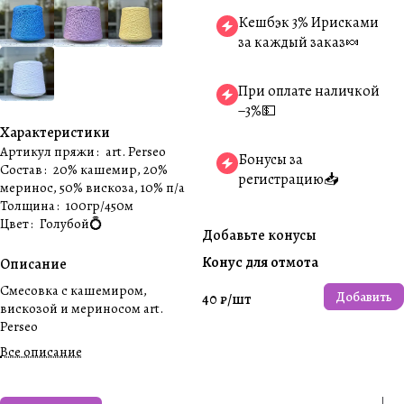
Кешбэк 3% Ирисками
за каждый заказ🍬
При оплате наличкой
−3%💵
Характеристики
Артикул пряжи
:
art. Perseo
Бонусы за
Состав
:
20% кашемир, 20%
регистрацию📥
меринос, 50% вискоза, 10% п/а
Толщина
:
100гр/450м
Цвет
:
Голубой💍
Добавьте конусы
Конус для отмота
Описание
Cмесовка с кашемиром,
Добавить
40 ₽/
шт
вискозой и мериносом art.
Perseo
Все описание