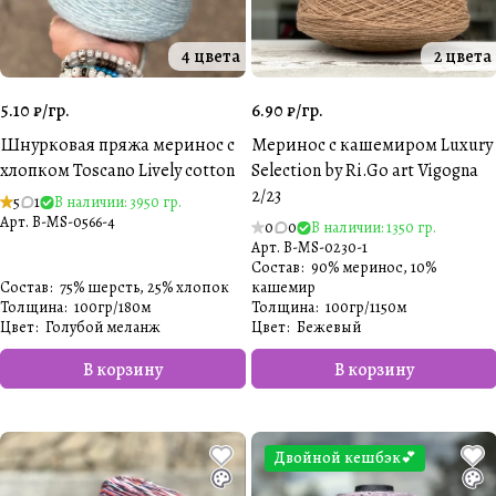
4 цвета
2 цвета
5.10 ₽/
гр.
6.90 ₽/
гр.
Шнурковая пряжа меринос с
Меринос с кашемиром Luxury
хлопком Toscano Lively cotton
Selection by Ri.Go art Vigogna
2/23
5
1
В наличии: 3950 гр.
Арт.
B-MS-0566-4
0
0
В наличии: 1350 гр.
Арт.
B-MS-0230-1
Состав
:
90% меринос, 10%
Состав
:
75% шерсть, 25% хлопок
кашемир
Толщина
:
100гр/180м
Толщина
:
100гр/1150м
Цвет
:
Голубой меланж
Цвет
:
Бежевый
В корзину
В корзину
Двойной кешбэк💕