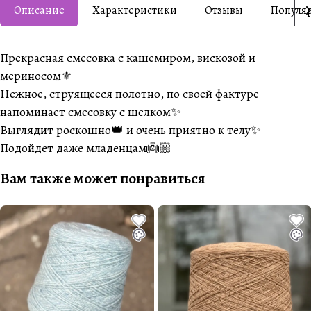
Описание
Характеристики
Отзывы
Популя
Прекрасная смесовка с кашемиром, вискозой и
мериносом⚜️
Нежное, струящееся полотно, по своей фактуре
напоминает смесовку с шелком✨
Выглядит роскошно👑 и очень приятно к телу✨
Подойдет даже младенцам👼🏼
Вам также может понравиться