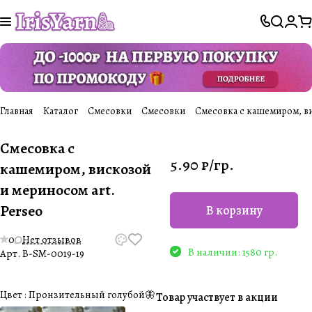
Главная
Каталог
Смесовки
Смесовки
Cмесовка с кашемиром, ви
Cмесовка с
5.90 ₽/
гр.
кашемиром, вискозой
и мериносом art.
Perseo
В корзину
0
Нет отзывов
В наличии: 1580 гр.
Арт.
B-SM-0019-19
Цвет :
Пронзительный голубой🦋
Товар участвует в акции