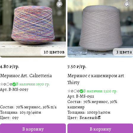
10 цветов
3 цвета
4.80 ₽/
гр.
7.50 ₽/
гр.
Меринос Art. Calzetteria
Меринос с кашемиром art
Thirty
0
0
В наличии: 1970 гр.
Арт.
B-MS-0097
0
0
В наличии: 1320 гр.
Арт.
B-MS-0511
Состав
:
70% меринос, 30%
Состав
:
70% меринос, 30% п/а
кашемир
Толщина
:
103 гр/460м
Толщина
:
100гр/1400м
Цвет
:
097
Цвет
:
Бежевый👒
В корзину
В корзину