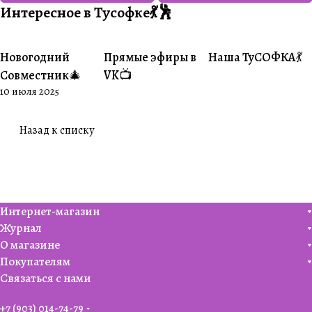
Интересное в Тусофке💃🕺
Новогодний
Прямые эфиры в
Наша ТуСОФКА💃
#Совместники
#Житуха
#Совместники
Совместник🎄
VK📺
10 июля 2025
Назад к списку
Интернет-магазин
Журнал
О магазине
Покупателям
Связаться с нами
+7 (903) 014-74-79‬