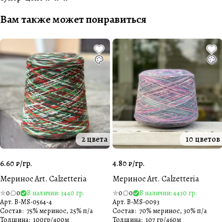
Вам также может понравиться
2 цвета
10 цветов
6.60 ₽/
гр.
4.80 ₽/
гр.
Меринос Art. Calzetteria
Меринос Art. Calzetteria
0
0
В наличии: 3440 гр.
0
0
В наличии: 4430 гр.
Арт.
B-MS-0564-4
Арт.
B-MS-0093
Состав
:
75% меринос, 25% п/а
Состав
:
70% меринос, 30% п/а
Толщина
:
100гр/400м
Толщина
:
107 гр/460м