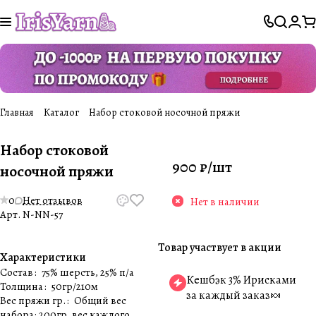
Главная
Каталог
Набор стоковой носочной пряжи
Набор стоковой
900 ₽/
шт
носочной пряжи
0
Нет отзывов
Нет в наличии
Арт.
N-NN-57
Товар участвует в акции
Характеристики
Состав
:
75% шерсть, 25% п/а
Кешбэк 3% Ирисками
Толщина
:
50гр/210м
за каждый заказ🍬
Вес пряжи гр.
:
Общий вес
набора: 200гр, вес каждого