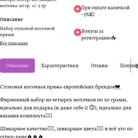
моточка: 50 гр. +/- 5 гр
При оплате наличкой
−3%💵
Описание
Набор стоковой носочной
Бонусы за
пряжи
регистрацию📥
Все описание
Описание
Характеристики
Отзывы
Популя
Стоковая носочная пряжа европейских брендов
👑
Фирменный набор из четырех моточков по 50 грамм,
идеально для подарка (и даже себе☺️🙃), идеально для
вязания комплекта👍🏼
Шикарное качество👍🏼, шикарные цвета❤️‍🔥 и всё это по
супер-цене🔥🔥🔥