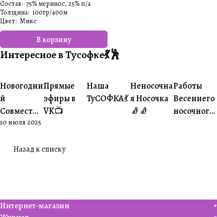
Состав
:
75% меринос, 25% п/а
Толщина
:
100гр/400м
Цвет
:
Микс
В корзину
Интересное в Тусофке💃🕺
#Ваше
#Ваше
Новогодни
Прямые
Наша
Неносочна
Работы
#Совместники
#Житуха
#Совместники
творчество
творчеств
й
эфиры в
ТуСОФКА💃
я Носочка
Весеннего
Совместни
VK📺
🧦🧦
носочного
10 июля 2025
к🎄
совместни
ка😍
Назад к списку
Интернет-магазин