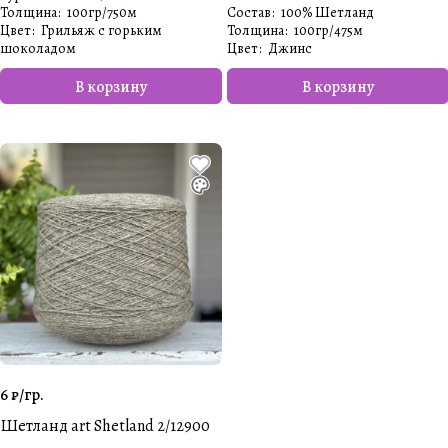
Толщина
:
100гр/750м
Состав
:
100% Шетланд
Цвет
:
Грильяж с горьким
Толщина
:
100гр/475м
шоколадом
Цвет
:
Джинс
В корзину
В корзину
6 ₽/
гр.
Шетланд art Shetland 2/12900