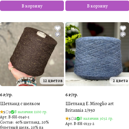
В корзину
В корзину
12 цветов
2 цвета
6 ₽/
гр.
6 ₽/
гр.
Шетланд с шелком
Шетланд E.Miroglio art
Britannia 2/950
5
3
В наличии: 1100 гр.
Арт.
B-SH-0140-1
5
2
В наличии: 3032 гр.
Состав
:
60% шетланд, 20%
Арт.
B-SH-0133-2
буретный шелк, 20% па