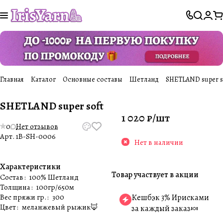
Главная
Каталог
Основные составы
Шетланд
SHETLAND super s
SHETLAND super soft
1 020 ₽/
шт
0
Нет отзывов
Арт.
1B-SH-0006
Нет в наличии
Характеристики
Товар участвует в акции
Состав
:
100% Шетланд
Толщина
:
100гр/650м
Вес пряжи гр.
:
300
Кешбэк 3% Ирисками
Цвет
:
меланжевый рыжик🦊
за каждый заказ🍬