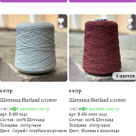
6 цветов
6 ₽/
гр.
6 ₽/
гр.
Шетланд Shetland 2/12900
Шетланд Shetland 2/12900
0
0
В наличии: 1745 гр.
0
0
В наличии: 4055 гр.
Арт.
B-SH-0147
Арт.
B-SH-0092-0143
Состав
:
100% Шетланд
Состав
:
100% Шетланд
Толщина
:
100гр/645м
Толщина
:
100гр/645м
Цвет
:
Серый с голубым подтоном
Цвет
:
Малина в шоколаде