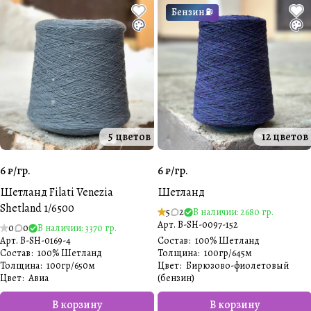
Бензин⛽️
5 цветов
12 цветов
6 ₽/
гр.
6 ₽/
гр.
Шетланд Filati Venezia
Шетланд
Shetland 1/6500
5
2
В наличии: 2680 гр.
Арт.
B-SH-0097-152
0
0
В наличии: 3370 гр.
Арт.
B-SH-0169-4
Состав
:
100% Шетланд
Состав
:
100% Шетланд
Толщина
:
100гр/645м
Толщина
:
100гр/650м
Цвет
:
Бирюзово-фиолетовый
Цвет
:
Авиа
(бензин)
В корзину
В корзину