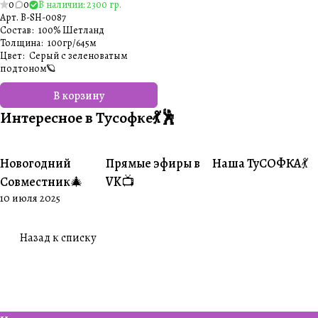
0
0
В наличии: 2300 гр.
Арт.
B-SH-0087
Состав
:
100% Шетланд
Толщина
:
100гр/645м
Цвет
:
Серый с зеленоватым
подтоном🪐
В корзину
Интересное в Тусофке💃🕺
Новогодний
Прямые эфиры в
Наша ТуСОФКА💃
#Совместники
#Житуха
#Совместники
Совместник🎄
VK📺
10 июля 2025
Назад к списку