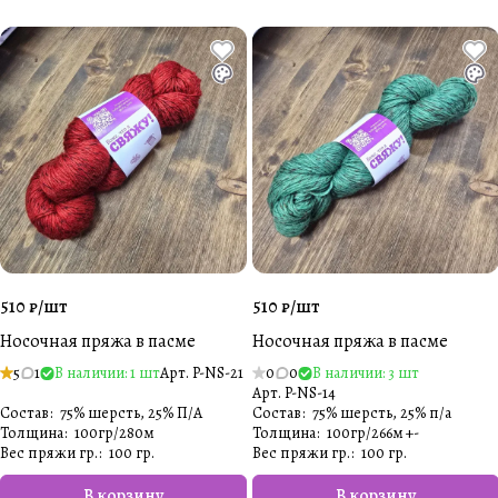
510 ₽/
шт
510 ₽/
шт
Носочная пряжа в пасме
Носочная пряжа в пасме
5
1
В наличии: 1 шт
Арт.
P-NS-21
0
0
В наличии: 3 шт
Арт.
P-NS-14
Состав
:
75% шерсть, 25% П/А
Состав
:
75% шерсть, 25% п/а
Толщина
:
100гр/280м
Толщина
:
100гр/266м +-
Вес пряжи гр.
:
100 гр.
Вес пряжи гр.
:
100 гр.
В корзину
В корзину