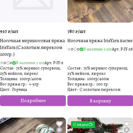
930 ₽/
шт
780 ₽/
шт
Носочная мериносовая пряжа
Носочная пряжа IrisYarn пасме
IrisYarn (С золотым люрексом
0
0
В наличии: 6 шт
Арт.
P-IY-28
100гр.)
0
0
В наличии: 3 шт
Арт.
P-IY-9
Состав
:
75% меринос супервош,
Состав
:
75% меринос супервош,
25% нейлон, люрекс
25% нейлон, люрекс
Толщина
:
100гр/400м
Толщина
:
100гр/400м
Вес пряжи гр.
:
+-5гр
Вес пряжи гр.
:
100 гр.
Цвет
:
Горчица
Цвет
:
С золотым люрексом
Подробнее
В корзину
С видео📺