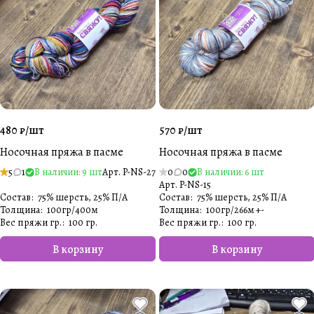
480 ₽/
шт
570 ₽/
шт
Носочная пряжа в пасме
Носочная пряжа в пасме
5
1
В наличии: 9 шт
Арт.
P-NS-27
0
0
В наличии: 6 шт
Арт.
P-NS-15
Состав
:
75% шерсть, 25% П/А
Состав
:
75% шерсть, 25% П/А
Толщина
:
100гр/400м
Толщина
:
100гр/266м +-
Вес пряжи гр.
:
100 гр.
Вес пряжи гр.
:
100 гр.
В корзину
В корзину