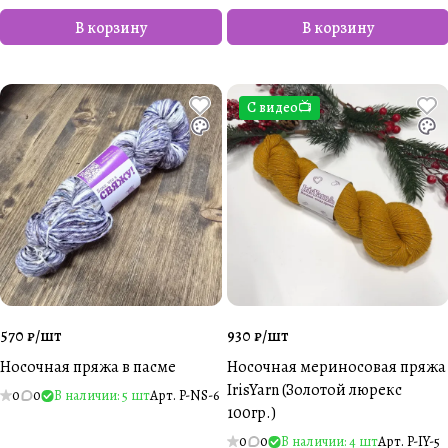
В корзину
В корзину
С видео📺
570 ₽/
шт
930 ₽/
шт
Носочная пряжа в пасме
Носочная мериносовая пряжа
IrisYarn (Золотой люрекс
0
0
В наличии: 5 шт
Арт.
P-NS-6
100гр.)
0
0
В наличии: 4 шт
Арт.
P-IY-5