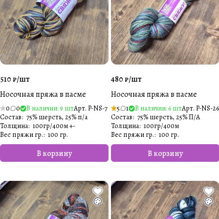
510 ₽/
шт
480 ₽/
шт
Носочная пряжа в пасме
Носочная пряжа в пасме
0
0
В наличии: 9 шт
Арт.
P-NS-7
5
1
В наличии: 6 шт
Арт.
P-NS-26
Состав
:
75% шерсть, 25% п/а
Состав
:
75% шерсть, 25% П/А
Толщина
:
100гр/400м +-
Толщина
:
100гр/400м
Вес пряжи гр.
:
100 гр.
Вес пряжи гр.
:
100 гр.
В корзину
В корзину