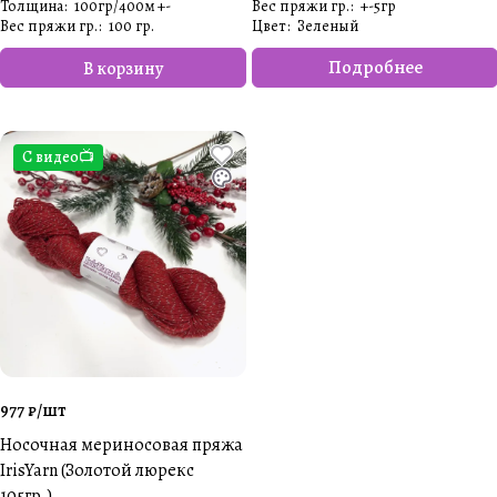
Толщина
:
100гр/400м +-
Вес пряжи гр.
:
+-5гр
Вес пряжи гр.
:
100 гр.
Цвет
:
Зеленый
Подробнее
В корзину
С видео📺
977 ₽/
шт
Носочная мериносовая пряжа
IrisYarn (Золотой люрекс
105гр.)