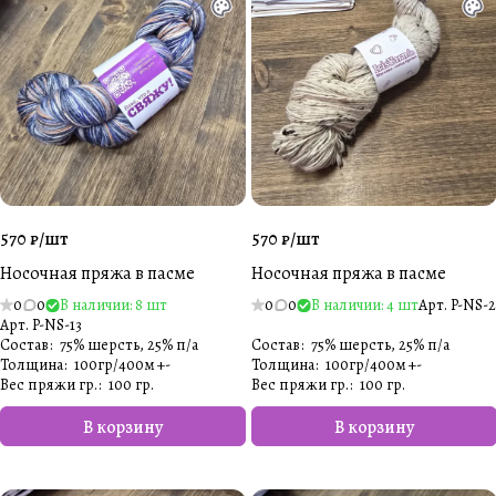
570 ₽/
шт
570 ₽/
шт
Носочная пряжа в пасме
Носочная пряжа в пасме
0
0
В наличии: 8 шт
0
0
В наличии: 4 шт
Арт.
P-NS-2
Арт.
P-NS-13
Состав
:
75% шерсть, 25% п/а
Состав
:
75% шерсть, 25% п/а
Толщина
:
100гр/400м +-
Толщина
:
100гр/400м +-
Вес пряжи гр.
:
100 гр.
Вес пряжи гр.
:
100 гр.
В корзину
В корзину