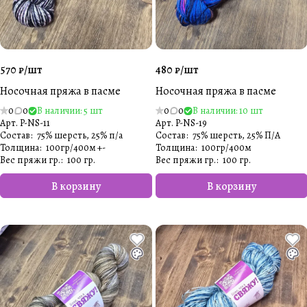
570 ₽/
шт
480 ₽/
шт
Носочная пряжа в пасме
Носочная пряжа в пасме
0
0
В наличии: 5 шт
0
0
В наличии: 10 шт
Арт.
P-NS-11
Арт.
P-NS-19
Состав
:
75% шерсть, 25% п/а
Состав
:
75% шерсть, 25% П/А
Толщина
:
100гр/400м +-
Толщина
:
100гр/400м
Вес пряжи гр.
:
100 гр.
Вес пряжи гр.
:
100 гр.
В корзину
В корзину