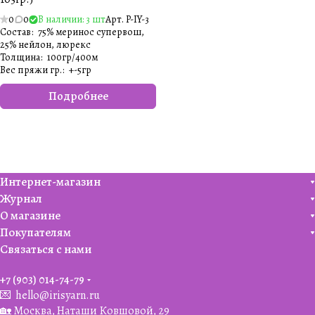
0
0
В наличии: 3 шт
Арт.
P-IY-3
Состав
:
75% меринос супервош,
25% нейлон, люрекс
Толщина
:
100гр/400м
Вес пряжи гр.
:
+-5гр
Подробнее
Интернет-магазин
Журнал
О магазине
Покупателям
Связаться с нами
+7 (903) 014-74-79‬
💌
hello@irisyarn.ru
🏡 Москва, Наташи Ковшовой, 29