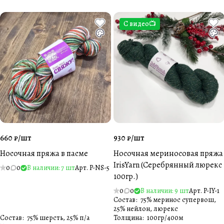
С видео📺
660 ₽/
шт
930 ₽/
шт
Носочная пряжа в пасме
Носочная мериносовая пряжа
IrisYarn (Серебрянный люрекс
0
0
В наличии: 7 шт
Арт.
P-NS-5
100гр.)
0
0
В наличии: 9 шт
Арт.
P-IY-1
Состав
:
75% меринос супервош,
25% нейлон, люрекс
Состав
:
75% шерсть, 25% п/а
Толщина
:
100гр/400м