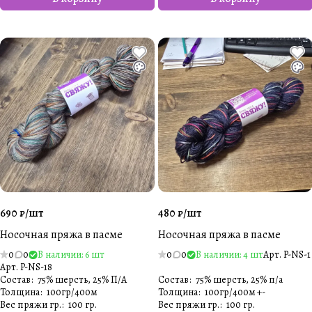
690 ₽/
шт
480 ₽/
шт
Носочная пряжа в пасме
Носочная пряжа в пасме
0
0
В наличии: 6 шт
0
0
В наличии: 4 шт
Арт.
P-NS-1
Арт.
P-NS-18
Состав
:
75% шерсть, 25% П/А
Состав
:
75% шерсть, 25% п/а
Толщина
:
100гр/400м
Толщина
:
100гр/400м +-
Вес пряжи гр.
:
100 гр.
Вес пряжи гр.
:
100 гр.