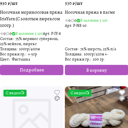
930 ₽/
шт
570 ₽/
шт
Носочная мериносовая пряжа
Носочная пряжа в пасме
IrisYarn (С золотым люрексом
0
0
В наличии: 5 шт
100гр.)
Арт.
P-NS-10
0
0
В наличии: 5 шт
Арт.
P-IY-8
Состав
:
75% меринос супервош,
25% нейлон, люрекс
Толщина
:
100гр/400м
Состав
:
75% шерсть, 25% п/а
Вес пряжи гр.
:
+-5гр
Толщина
:
100гр/320м +-
Цвет
:
Фисташка
Вес пряжи гр.
:
100 гр.
Подробнее
В корзину
С видео📺
С видео📺