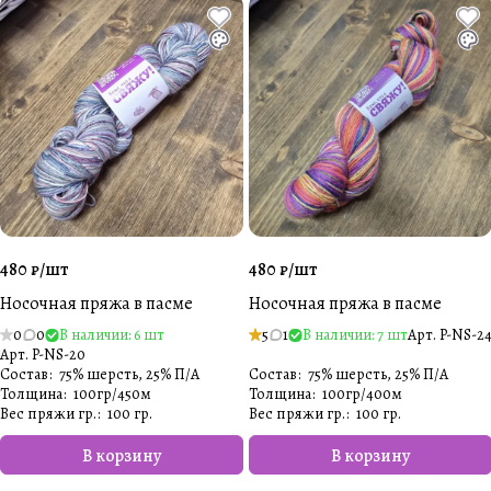
480 ₽/
шт
480 ₽/
шт
Носочная пряжа в пасме
Носочная пряжа в пасме
0
0
В наличии: 6 шт
5
1
В наличии: 7 шт
Арт.
P-NS-2
Арт.
P-NS-20
Состав
:
75% шерсть, 25% П/А
Состав
:
75% шерсть, 25% П/А
Толщина
:
100гр/450м
Толщина
:
100гр/400м
Вес пряжи гр.
:
100 гр.
Вес пряжи гр.
:
100 гр.
В корзину
В корзину