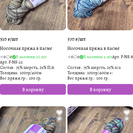
510 ₽/
шт
570 ₽/
шт
Носочная пряжа в пасме
Носочная пряжа в пасме
0
0
В наличии: 10 шт
0
0
В наличии: 4 шт
Арт.
P-NS-8
Арт.
P-NS-22
Состав
:
75% шерсть, 25% П/А
Состав
:
75% шерсть, 25% п/а
Толщина
:
100гр/400м
Толщина
:
100гр/400м +-
Вес пряжи гр.
:
100 гр.
Вес пряжи гр.
:
100 гр.
В корзину
В корзину