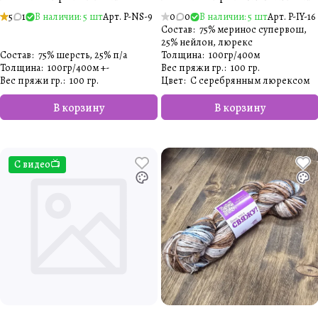
5
1
В наличии: 5 шт
Арт.
P-NS-9
0
0
В наличии: 5 шт
Арт.
P-IY-16
Состав
:
75% меринос супервош,
25% нейлон, люрекс
Состав
:
75% шерсть, 25% п/а
Толщина
:
100гр/400м
Толщина
:
100гр/400м +-
Вес пряжи гр.
:
100 гр.
Вес пряжи гр.
:
100 гр.
Цвет
:
С серебрянным люрексом
В корзину
В корзину
С видео📺