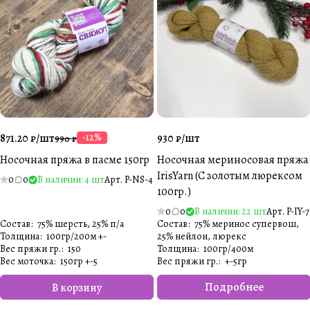
871.20 ₽/
шт
-12%
930 ₽/
шт
990 ₽
Носочная пряжа в пасме 150гр
Носочная мериносовая пряжа
IrisYarn (С золотым люрексом
0
0
В наличии: 4 шт
Арт.
P-NS-4
100гр.)
0
0
В наличии: 22 шт
Арт.
P-IY-7
Состав
:
75% шерсть, 25% п/а
Состав
:
75% меринос супервош,
Толщина
:
100гр/200м +-
25% нейлон, люрекс
Вес пряжи гр.
:
150
Толщина
:
100гр/400м
Вес моточка
:
150гр +-5
Вес пряжи гр.
:
+-5гр
Подробнее
В корзину