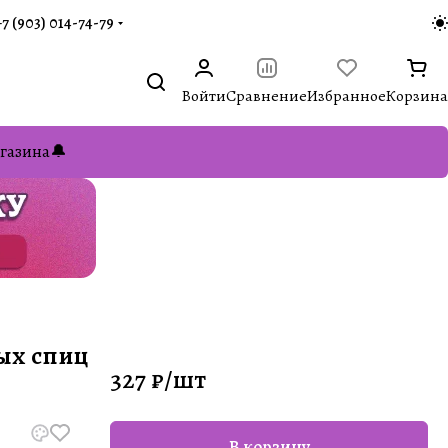
+7 (903) 014-74-79‬
Войти
Сравнение
Избранное
Корзина
газина🔔
ых спиц
327 ₽/
шт
В корзину