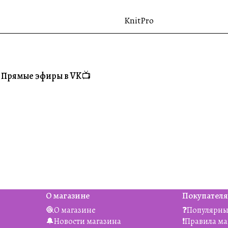
KnitPro
Прямые эфиры в VK📺
#Житуха
О магазине
Покупател
🧶О магазине
❓Популярны
🔔Новости магазина
❗️Правила м