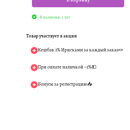
В наличии: 1 шт
Товар участвует в акции
Кешбэк 3% Ирисками за каждый заказ🍬
При оплате наличкой −3%💵
Бонусы за регистрацию📥