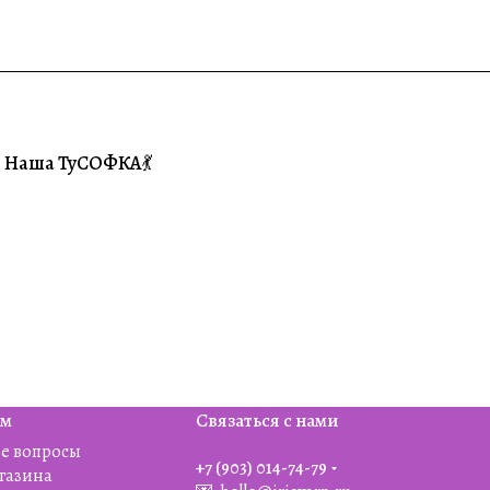
Наша ТуСОФКА💃
#Совместники
ям
Связаться с нами
е вопросы
+7 (903) 014-74-79‬
агазина