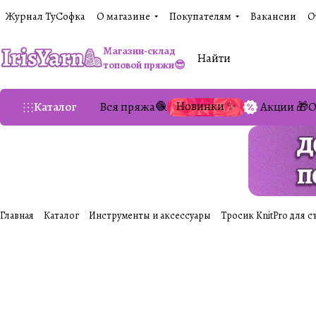
Журнал ТуСофка
О магазине
Покупателям
Вакансии
О
Магазин-склад
топовой пряжи😎
Новинки ✨
Каталог
Вся пряжа🧶
Акции 🎁
О
Главная
Каталог
Инструменты и аксессуары
Тросик KnitPro для 