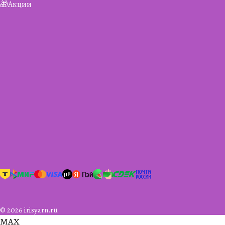
🎁Акции
© 2026 irisyarn.ru
MAX