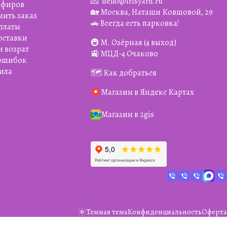
💌
hello@irisyarn.ru
Эфиров
🏡 Москва, Наташи Ковшовой, 29
мить заказ
🚗 Всегда есть парковка!
платы
оставки
🚇 М. Озёрная (4 выход)
и возрат
🚉 МЦД-4 Очаково
 ошибок
ила
🗺️ Как добраться
Магазин в Яндекс Картах
Магазин в 2gis
Темная тема
Конфиденциальность
Оферта