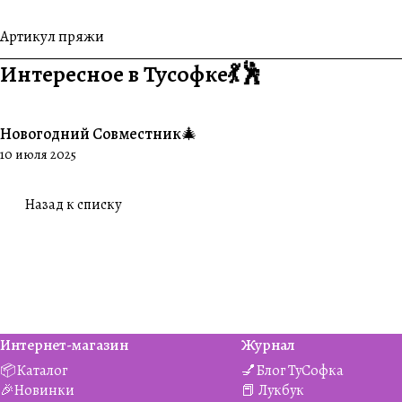
Артикул пряжи
Интересное в Тусофке💃🕺
Новогодний Совместник🎄
#Совместники
10 июля 2025
Назад к списку
Интернет-магазин
Журнал
📦Каталог
💅Блог ТуСофка
🎉Новинки
📕 Лукбук