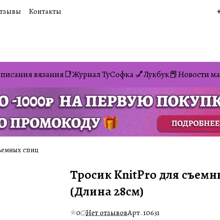
тзывы
Контакты
писания вязания📑
Журнал ТуСофка 💅
Лукбук📕
Новости ма
съемных спиц
Тросик KnitPro для съемн
(Длина 28см)
0
Нет отзывов
Арт.
10631