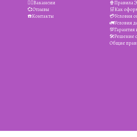
👯‍♀️Вакансии
🍿Правила 
💞Отзывы
🛒Как офор
☎️Контакты
💳Условия о
🚛Условия д
💯Гарантия 
🛠️Решение
Общие прав