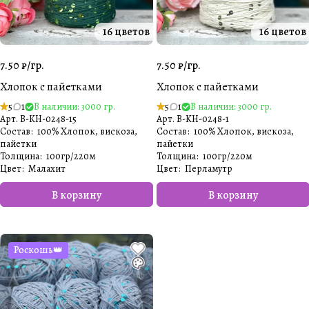
16 цветов
16 цветов
7.50 ₽/
гр.
7.50 ₽/
гр.
Хлопок с пайетками
Хлопок с пайетками
5
1
В наличии: 3000 гр.
5
1
В наличии: 3000 гр.
Арт.
B-KH-0248-15
Арт.
B-KH-0248-1
Состав
:
100% Хлопок, вискоза,
Состав
:
100% Хлопок, вискоза,
пайетки
пайетки
Толщина
:
100гр/220м
Толщина
:
100гр/220м
Цвет
:
Малахит
Цвет
:
Перламутр
В корзину
В корзину
Роскошь👑