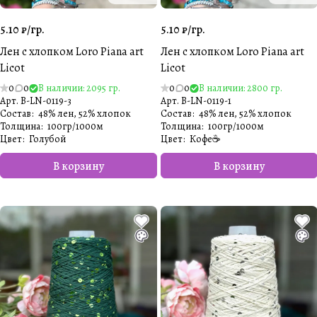
5.10 ₽/
гр.
5.10 ₽/
гр.
Лен с хлопком Loro Piana art
Лен с хлопком Loro Piana art
Licot
Licot
0
0
В наличии: 2095 гр.
0
0
В наличии: 2800 гр.
Арт.
B-LN-0119-3
Арт.
B-LN-0119-1
Состав
:
48% лен, 52% хлопок
Состав
:
48% лен, 52% хлопок
Толщина
:
100гр/1000м
Толщина
:
100гр/1000м
Цвет
:
Голубой
Цвет
:
Кофе☕️
В корзину
В корзину