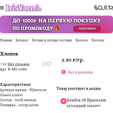
Главная
Каталог
Летние и легкие составы
Хлопок
Хлопок
Хлопок
3.90 ₽/
гр.
0
Нет отзывов
Арт.
B-KH-0086
Нет в наличии
Характеристики
Товар участвует в акции
Артикул пряжи
:
Filattex art
Gasato 4/1600
Состав
:
100% хлопок
Кешбэк 3% Ирисками
Толщина
:
100гр/400м
за каждый заказ🍬