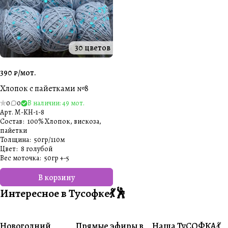
30 цветов
390 ₽/
мот.
Хлопок с пайетками №8
0
0
В наличии: 49 мот.
Арт.
M-KH-1-8
Состав
:
100% Хлопок, вискоза,
пайетки
Толщина
:
50гр/110м
Цвет
:
8 голубой
Вес моточка
:
50гр +-5
В корзину
Интересное в Тусофке💃🕺
Новогодний
Прямые эфиры в
Наша ТуСОФКА💃
#Совместники
#Житуха
#Совместники