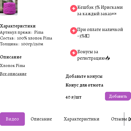
Кешбэк 3% Ирисками
за каждый заказ🍬
Характеристики
При оплате наличкой
Артикул пряжи
:
Pima
−3%💵
Состав
:
100% хлопок Pima
Толщина
:
100гр/250м
Бонусы за
Описание
регистрацию📥
Хлопок Pima
Все описание
Добавьте конусы
Конус для отмота
Добавить
40 ₽/
шт
Видео
Описание
Характеристики
Отзывы (1