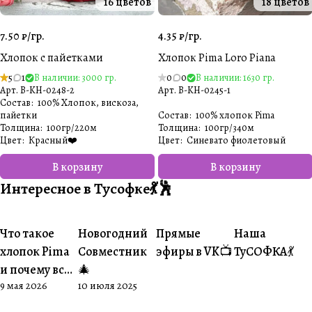
16 цветов
18 цветов
7.50 ₽/
гр.
4.35 ₽/
гр.
Хлопок с пайетками
Хлопок Pima Loro Piana
5
1
В наличии: 3000 гр.
0
0
В наличии: 1630 гр.
Арт.
B-KH-0248-2
Арт.
B-KH-0245-1
Состав
:
100% Хлопок, вискоза,
пайетки
Состав
:
100% хлопок Pima
Толщина
:
100гр/220м
Толщина
:
100гр/340м
Цвет
:
Красный❤️
Цвет
:
Синевато фиолетовый
В корзину
В корзину
Интересное в Тусофке💃🕺
Что такое
Новогодний
Прямые
Наша
#О пряже
#Совместники
#Житуха
#Совместник
хлопок Pima
Совместник
эфиры в VK📺
ТуСОФКА💃
и почему все
🎄
9 мая 2026
10 июля 2025
его обожают
🧶