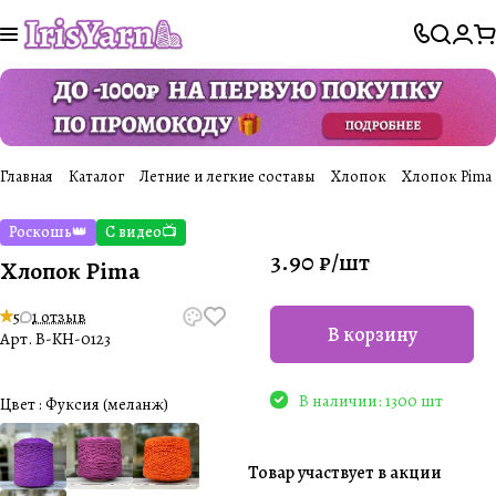
Главная
Каталог
Летние и легкие составы
Хлопок
Хлопок Pima
Роскошь👑
С видео📺
3.90 ₽/
шт
Хлопок Pima
5
1 отзыв
В корзину
Арт.
B-KH-0123
В наличии: 1300 шт
Цвет :
Фуксия (меланж)
Товар участвует в акции