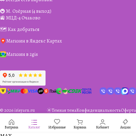
🚇 М. Озёрная (4 выход)
🚉 МЦД-4 Очаково
🗺️ Как добраться
Магазин в Яндекс Картах
Магазин в 2gis
© 2026 irisyarn.ru
Темная тема
Конфиденциальность
Оферта
Витрина
Каталог
Избранные
Корзина
Кабинет
Акции
MAX