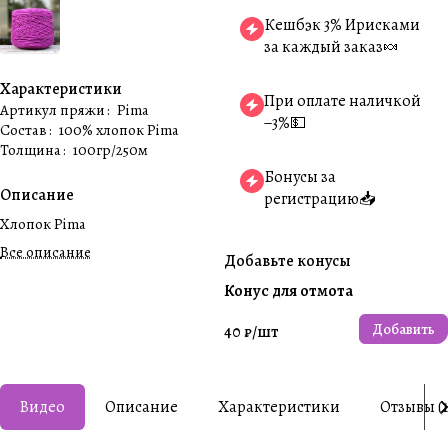
Кешбэк 3% Ирисками
за каждый заказ🍬
Характеристики
При оплате наличкой
Артикул пряжи
:
Pima
−3%💵
Состав
:
100% хлопок Pima
Толщина
:
100гр/250м
Бонусы за
Описание
регистрацию📥
Хлопок Pima
Все описание
Добавьте конусы
Конус для отмота
Добавить
40 ₽/
шт
Видео
Описание
Характеристики
Отзывы (1