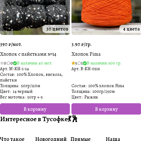
30 цветов
4 цвета
390 ₽/
мот.
3.90 ₽/
гр.
Хлопок с пайетками №14
Хлопок Pima
0
0
В наличии: 40 мот.
5
1
В наличии: 600 гр.
Арт.
M-KH-1-14
Арт.
B-KH-0116
Состав
:
100% Хлопок, вискоза,
пайетки
Толщина
:
50гр/110м
Состав
:
100% хлопок Pima
Цвет
:
14 черный
Толщина
:
100гр/250м
Вес моточка
:
50гр +-5
Цвет
:
Рыжик
В корзину
В корзину
Интересное в Тусофке💃🕺
Что такое
Новогодний
Прямые
Наша
#О пряже
#Совместники
#Житуха
#Совместник