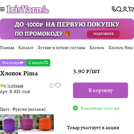
Главная
Каталог
Летние и легкие составы
Хлопок
Хлопок Pima
Роскошь👑
С видео📺
3.90 ₽/
шт
Хлопок Pima
5
1 отзыв
В корзину
Арт.
B-KH-0138
В наличии: 1300 шт
Цвет :
Фуксия (меланж)
Товар участвует в акции