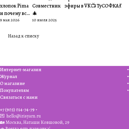
хлопок Pima
Совместник
эфиры в VK📺
ТуСОФКА💃
и почему все
🎄
9 мая 2026
10 июля 2025
его обожают
🧶
Назад к списку
Интернет-магазин
Журнал
О магазине
Покупателям
Связаться с нами
+7 (903) 014-74-79‬
💌
hello@irisyarn.ru
🏡 Москва, Наташи Ковшовой, 29
🚗 Всегда есть парковка!