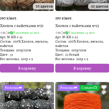
30 цветов
30 цветов
390 ₽/
мот.
390 ₽/
мот.
Хлопок с пайетками №33
Хлопок с пайетками №23
0
0
В наличии: 45 мот.
0
0
В наличии: 34 мот.
Арт.
M-KH-1-33
Арт.
M-KH-1-23
Состав
:
100% Хлопок, вискоза,
Состав
:
100% Хлопок, вискоза,
пайетки
пайетки
Толщина
:
50гр/110м
Толщина
:
50гр/110м
Цвет
:
33
Цвет
:
23 белый
Вес моточка
:
50гр +-5
Вес моточка
:
50гр +-5
В корзину
В корзину
Роскошь👑
Роскошь👑
С видео📺