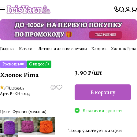
Главная
Каталог
Летние и легкие составы
Хлопок
Хлопок Pima
Роскошь👑
С видео📺
3.90 ₽/
шт
Хлопок Pima
5
1 отзыв
В корзину
Арт.
B-KH-0145
В наличии: 1300 шт
Цвет :
Фуксия (меланж)
Товар участвует в акции