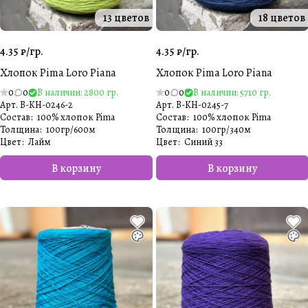
13 цветов
18 цветов
4.35 ₽/
гр.
4.35 ₽/
гр.
Хлопок Pima Loro Piana
Хлопок Pima Loro Piana
0
0
В наличии: 2800 гр.
0
0
В наличии: 5710 гр.
Арт.
B-KH-0246-2
Арт.
B-KH-0245-7
Состав
:
100% хлопок Pima
Состав
:
100% хлопок Pima
Толщина
:
100гр/600м
Толщина
:
100гр/340м
Цвет
:
Лайм
Цвет
:
Синий 33
В корзину
В корзину