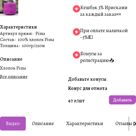
Кешбэк 3% Ирисками
за каждый заказ🍬
Характеристики
При оплате наличкой
Артикул пряжи
:
Pima
−3%💵
Состав
:
100% хлопок Pima
Толщина
:
100гр/250м
Бонусы за
Описание
регистрацию📥
Хлопок Pima
Все описание
Добавьте конусы
Конус для отмота
Добавить
40 ₽/
шт
Видео
Описание
Характеристики
Отзывы (1