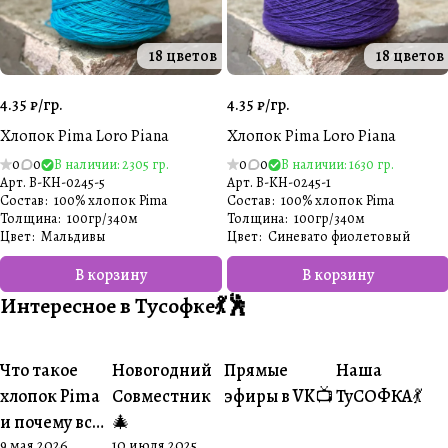
18 цветов
18 цветов
4.35 ₽/
гр.
4.35 ₽/
гр.
Хлопок Pima Loro Piana
Хлопок Pima Loro Piana
0
0
В наличии: 2305 гр.
0
0
В наличии: 1630 гр.
Арт.
B-KH-0245-5
Арт.
B-KH-0245-1
Состав
:
100% хлопок Pima
Состав
:
100% хлопок Pima
Толщина
:
100гр/340м
Толщина
:
100гр/340м
Цвет
:
Мальдивы
Цвет
:
Синевато фиолетовый
В корзину
В корзину
Интересное в Тусофке💃🕺
Что такое
Новогодний
Прямые
Наша
#О пряже
#Совместники
#Житуха
#Совместник
хлопок Pima
Совместник
эфиры в VK📺
ТуСОФКА💃
и почему все
🎄
9 мая 2026
10 июля 2025