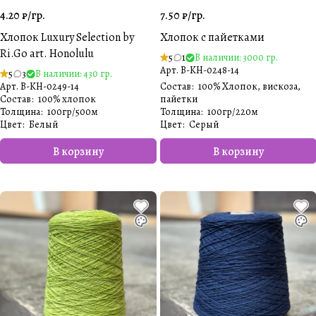
4.20 ₽/
гр.
7.50 ₽/
гр.
Хлопок Luxury Selection by
Хлопок с пайетками
Ri.Go art. Honolulu
5
1
В наличии: 3000 гр.
Арт.
B-KH-0248-14
5
3
В наличии: 430 гр.
Арт.
B-KH-0249-14
Состав
:
100% Хлопок, вискоза,
Состав
:
100% хлопок
пайетки
Толщина
:
100гр/500м
Толщина
:
100гр/220м
Цвет
:
Белый️
Цвет
:
Серый
В корзину
В корзину