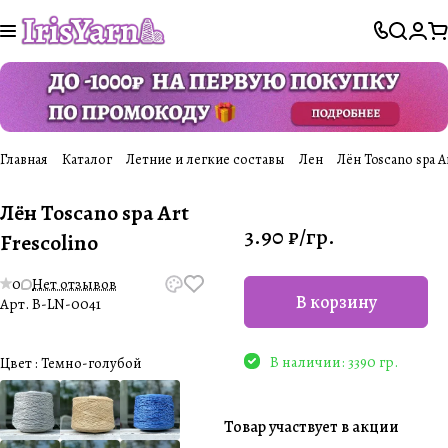
Главная
Каталог
Летние и легкие составы
Лен
Лён Toscanо spa Ar
Лён Toscanо spa Art
3.90 ₽/
гр.
Frescolino
0
Нет отзывов
В корзину
Арт.
B-LN-0041
В наличии: 3390 гр.
Цвет :
Темно-голубой
Товар участвует в акции