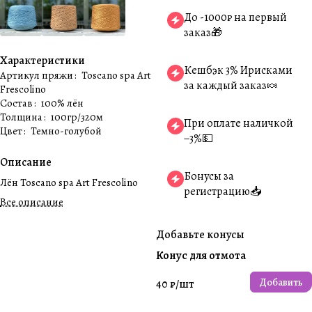
До -1000₽ на первый
заказ🎁
Характеристики
Кешбэк 3% Ирисками
Артикул пряжи
:
Toscanо spa Art
за каждый заказ🍬
Frescolino
Состав
:
100% лён
Толщина
:
100гр/320м
При оплате наличкой
Цвет
:
Темно-голубой
−3%💵
Описание
Бонусы за
Лён Toscanо spa Art Frescolino
регистрацию📥
Все описание
Добавьте конусы
Конус для отмота
Добавить
40 ₽/
шт