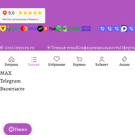
© 2026 irisyarn.ru
Темная тема
Конфиденциальность
Оферта
Витрина
Каталог
Избранные
Корзина
Кабинет
Акции
MAX
Telegram
Вконтакте
Гамма