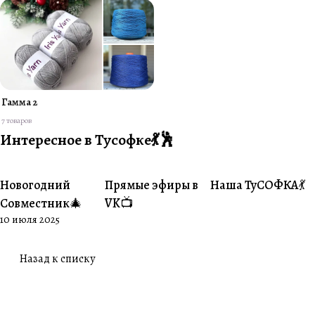
Гамма 2
7 товаров
Интересное в Тусофке💃🕺
Новогодний
Прямые эфиры в
Наша ТуСОФКА💃
#Совместники
#Житуха
#Совместники
Совместник🎄
VK📺
10 июля 2025
Назад к списку