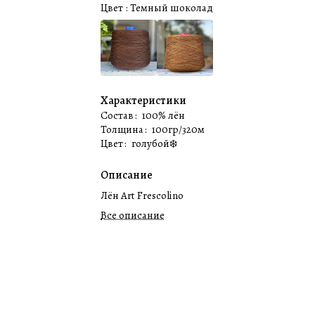
Цвет :
Темный шоколад
Характеристики
Состав
:
100% лён
Толщина
:
100гр/320м
Цвет
:
голубой❄️
Описание
Лён Art Frescolino
Все описание