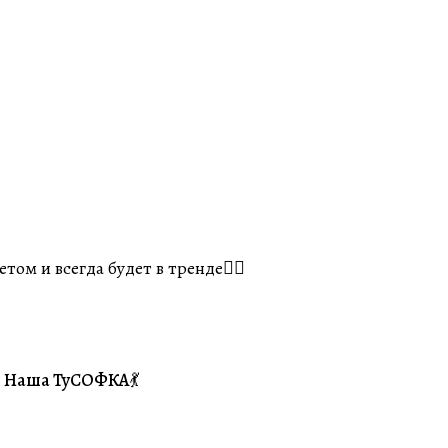
том и всегда будет в тренде👌🏽
Наша ТуСОФКА💃
#Совместники