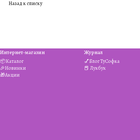
Назад к списку
Интернет-магазин
Журнал
📦Каталог
💅Блог ТуСофка
🎉Новинки
📕 Лукбук
🎁Акции