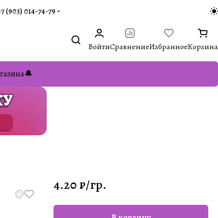
+7 (903) 014-74-79‬
Войти
Сравнение
Избранное
Корзина
газина🔔
4.20 ₽/
гр.
В корзину