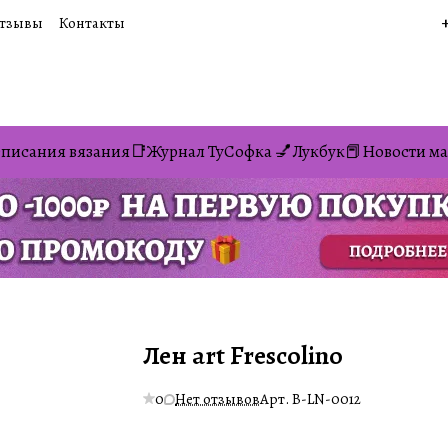
тзывы
Контакты
писания вязания📑
Журнал ТуСофка 💅
Лукбук📕
Новости ма
Лен art Frescolino
0
Нет отзывов
Арт.
B-LN-0012