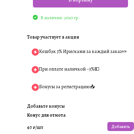
В наличии: 3050 гр.
Товар участвует в акции
Кешбэк 3% Ирисками за каждый заказ🍬
При оплате наличкой −3%💵
Бонусы за регистрацию📥
Добавьте конусы
Конус для отмота
Добавить
40 ₽/
шт