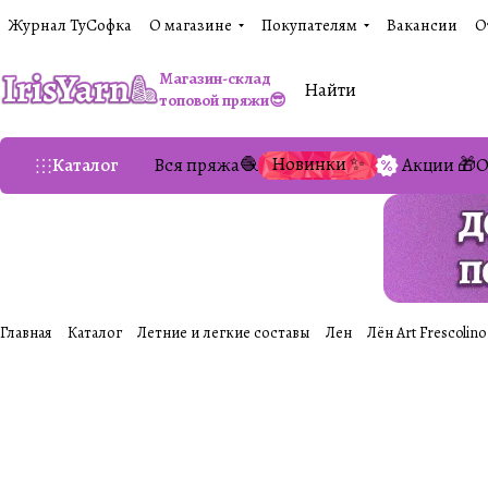
Журнал ТуСофка
О магазине
Покупателям
Вакансии
О
Магазин-склад
топовой пряжи😎
Новинки ✨
Каталог
Вся пряжа🧶
Акции 🎁
О
Главная
Каталог
Летние и легкие составы
Лен
Лён Art Frescolino