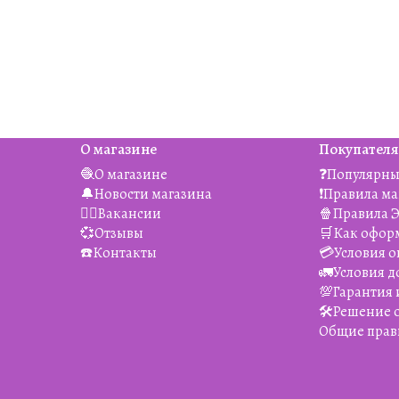
О магазине
Покупател
🧶О магазине
❓Популярны
🔔Новости магазина
❗️Правила м
👯‍♀️Вакансии
🍿Правила 
💞Отзывы
🛒Как офор
☎️Контакты
💳Условия о
🚛Условия д
💯Гарантия 
🛠️Решение
Общие прав