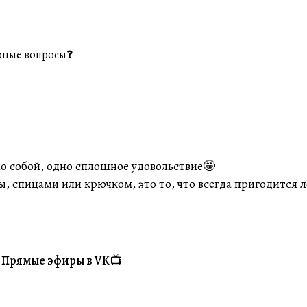
рные вопросы❓
о собой, одно сплошное удовольствие🤩
ы, спицами или крючком, это то, что всегда пригодится ле
Прямые эфиры в VK📺
#Житуха