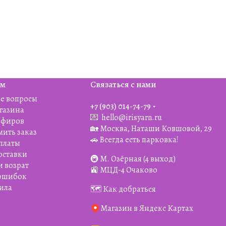
ям
Связаться с нами
е вопросы
+7 (903) 014-74-79‬
агазина
💌
hello@irisyarn.ru
Эфиров
🏡 Москва, Наташи Ковшовой, 29
мить заказ
🚗 Всегда есть парковка!
платы
оставки
🚇 М. Озёрная (4 выход)
и возрат
🚉 МЦД-4 Очаково
 ошибок
ила
🗺️ Как добраться
Магазин в Яндекс Картах