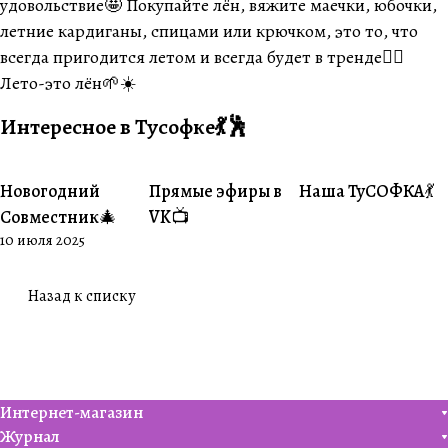
удовольствие🤩 Покупайте лён, вяжите маечки, юбочки,
летние кардиганы, спицами или крючком, это то, что
всегда пригодится летом и всегда будет в тренде👌🏽
Лето-это лён🌱☀️
Интересное в Тусофке💃🕺
Новогодний
Прямые эфиры в
Наша ТуСОФКА💃
#Совместники
#Житуха
#Совместники
Совместник🎄
VK📺
10 июля 2025
Назад к списку
Интернет-магазин
Журнал