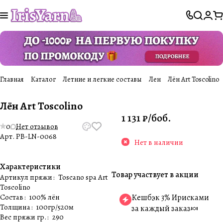
Главная
Каталог
Летние и легкие составы
Лен
Лён Art Toscolino
Лён Art Toscolino
1 131 ₽/
боб.
0
Нет отзывов
Арт.
PB-LN-0068
Нет в наличии
Характеристики
Товар участвует в акции
Артикул пряжи
:
Toscanо spa Art
Toscolino
Состав
:
100% лён
Кешбэк 3% Ирисками
Толщина
:
100гр/520м
за каждый заказ🍬
Вес пряжи гр.
:
290