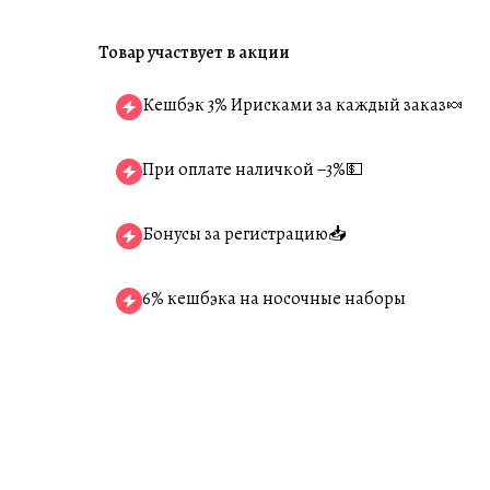
Товар участвует в акции
Кешбэк 3% Ирисками за каждый заказ🍬
При оплате наличкой −3%💵
Бонусы за регистрацию📥
6% кешбэка на носочные наборы