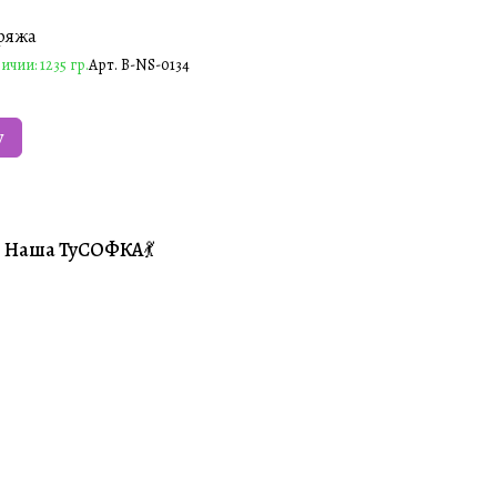
ряжа
ичии: 1235 гр.
Арт.
B-NS-0134
у
Наша ТуСОФКА💃
#Совместники