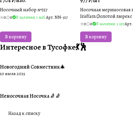
1 704 ₽/
наб.
977 ₽/
шт
Носочный набор №317
Носочная мериносовая 
IrisYarn (Золотой люрекс 
0
0
В наличии: 1 наб.
Арт.
NN-317
0
0
В наличии: 3 шт
Арт
В корзину
В корзину
Интересное в Тусофке💃🕺
Новогодний Совместник🎄
#Совместники
10 июля 2025
Неносочная Носочка🧦🧦
#Ваше творчество
Назад к списку