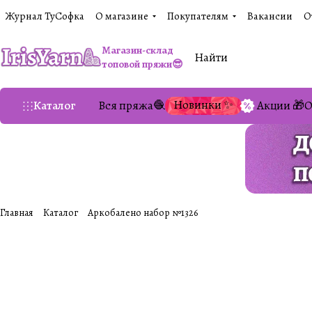
Журнал ТуСофка
О магазине
Покупателям
Вакансии
О
Магазин-склад
топовой пряжи😎
Новинки ✨
Каталог
Вся пряжа🧶
Акции 🎁
О
Главная
Каталог
Аркобалено набор №1326