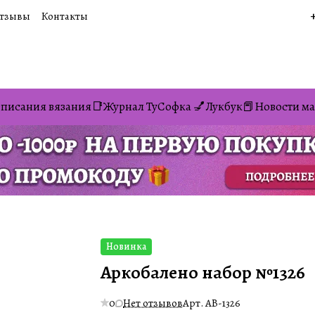
тзывы
Контакты
писания вязания📑
Журнал ТуСофка 💅
Лукбук📕
Новости ма
Новинка
Аркобалено набор №1326
0
Нет отзывов
Арт.
AB-1326