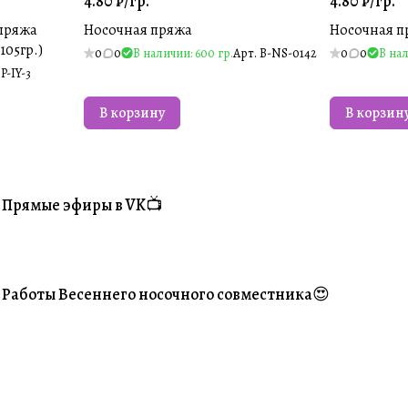
4.80 ₽/
гр.
4.80 ₽/
гр.
пряжа
Носочная пряжа
Носочная п
105гр.)
0
0
В наличии: 600 гр.
Арт.
B-NS-0142
0
0
В нал
.
P-IY-3
В корзину
В корзин
Прямые эфиры в VK📺
#Житуха
Работы Весеннего носочного совместника😍
#Ваше творчество