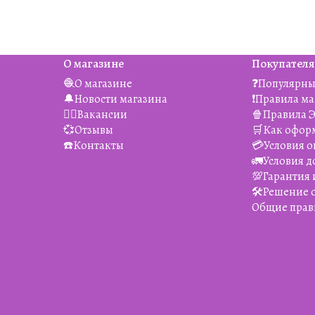
О магазине
Покупател
🧶О магазине
❓Популярны
🔔Новости магазина
❗️Правила м
👯‍♀️Вакансии
🍿Правила 
💞Отзывы
🛒Как офор
☎️Контакты
💳Условия о
🚛Условия д
💯Гарантия 
🛠️Решение
Общие прав