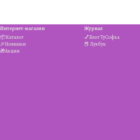
Интернет-магазин
Журнал
📦Каталог
💅Блог ТуСофка
🎉Новинки
📕 Лукбук
🎁Акции