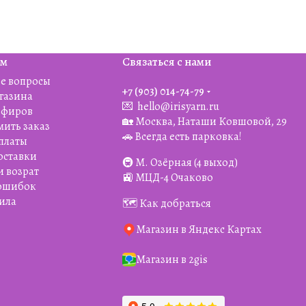
ям
Связаться с нами
е вопросы
+7 (903) 014-74-79‬
агазина
💌
hello@irisyarn.ru
Эфиров
🏡 Москва, Наташи Ковшовой, 29
мить заказ
🚗 Всегда есть парковка!
платы
оставки
🚇 М. Озёрная (4 выход)
и возрат
🚉 МЦД-4 Очаково
 ошибок
ила
🗺️ Как добраться
Магазин в Яндекс Картах
Магазин в 2gis