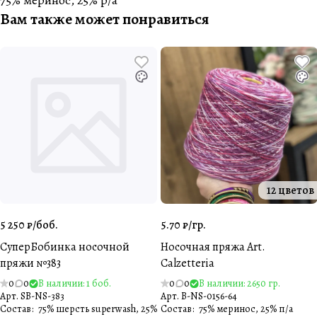
75% меринос, 25% p/a
Вам также может понравиться
12 цветов
5 250 ₽/
боб.
5.70 ₽/
гр.
СуперБобинка носочной
Носочная пряжа Art.
пряжи №383
Calzetteria
0
0
В наличии: 1 боб.
0
0
В наличии: 2650 гр.
Арт.
SB-NS-383
Арт.
B-NS-0156-64
Состав
:
75% шерсть superwash, 25%
Состав
:
75% меринос, 25% п/а