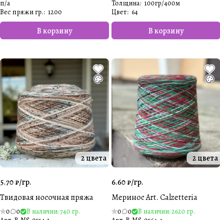
п/а
Толщина
:
100гр/400м
Вес пряжи гр.
:
1200
Цвет
:
64
В корзину
В корзину
2 цвета
2 цвета
5.70 ₽/
гр.
6.60 ₽/
гр.
Твидовая носочная пряжа
Меринос Art. Calzetteria
0
0
В наличии: 740 гр.
0
0
В наличии: 2620 гр.