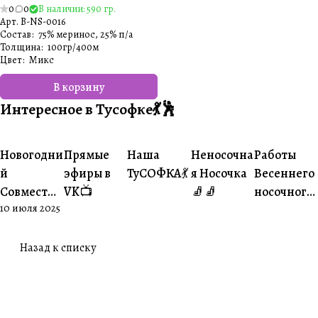
0
0
В наличии: 590 гр.
Арт.
B-NS-0016
Состав
:
75% меринос, 25% п/а
Толщина
:
100гр/400м
Цвет
:
Микс
В корзину
Интересное в Тусофке💃🕺
#Ваше
#Ваше
Новогодни
Прямые
Наша
Неносочна
Работы
#Совместники
#Житуха
#Совместники
творчество
творчеств
й
эфиры в
ТуСОФКА💃
я Носочка
Весеннего
Совместни
VK📺
🧦🧦
носочного
10 июля 2025
к🎄
совместни
ка😍
Назад к списку