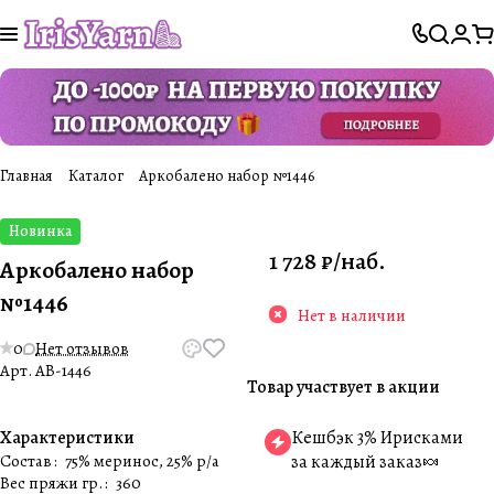
Главная
Каталог
Аркобалено набор №1446
Новинка
1 728 ₽/
наб.
Аркобалено набор
№1446
Нет в наличии
0
Нет отзывов
Арт.
AB-1446
Товар участвует в акции
Характеристики
Кешбэк 3% Ирисками
Состав
:
75% меринос, 25% p/a
за каждый заказ🍬
Вес пряжи гр.
:
360