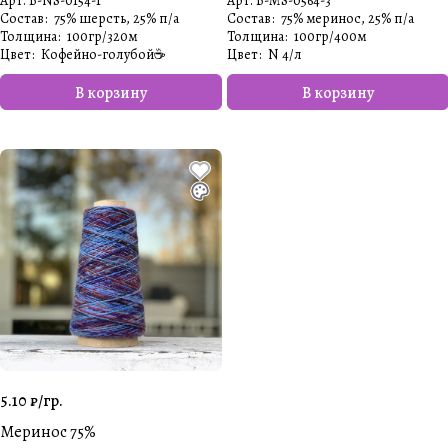
Арт.
B-NS-0154-1
Арт.
B-MS-0564-3
Состав
:
75% шерсть, 25% п/а
Состав
:
75% меринос, 25% п/а
Толщина
:
100гр/320м
Толщина
:
100гр/400м
Цвет
:
Кофейно-голубой☕️
Цвет
:
N 4/л
В корзину
В корзину
5.10 ₽/
гр.
Меринос 75%