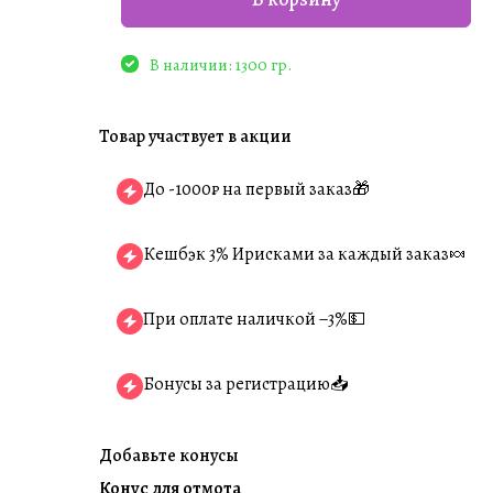
В наличии: 1300 гр.
Товар участвует в акции
До -1000₽ на первый заказ🎁
Кешбэк 3% Ирисками за каждый заказ🍬
При оплате наличкой −3%💵
Бонусы за регистрацию📥
Добавьте конусы
Конус для отмота