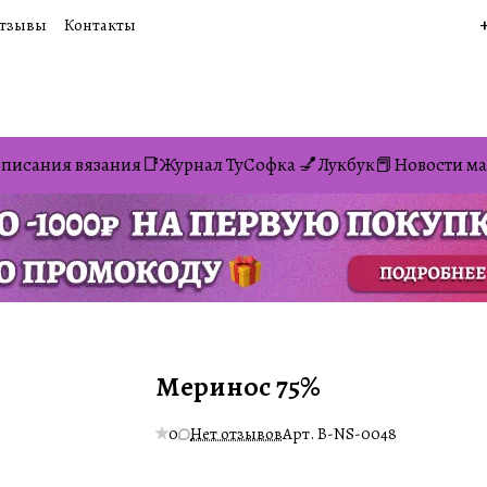
тзывы
Контакты
писания вязания📑
Журнал ТуСофка 💅
Лукбук📕
Новости ма
Меринос 75%
0
Нет отзывов
Арт.
B-NS-0048