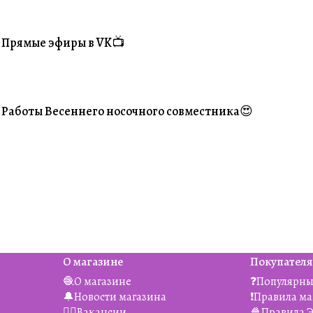
Прямые эфиры в VK📺
#Житуха
Работы Весеннего носочного совместника😍
#Ваше творчество
О магазине
Покупател
🧶О магазине
❓Популярны
🔔Новости магазина
❗️Правила м
👯‍♀️Вакансии
🍿Правила 