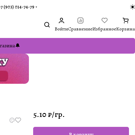
+7 (903) 014-74-79‬
Войти
Сравнение
Избранное
Корзина
газина🔔
5.10 ₽/
гр.
В корзину