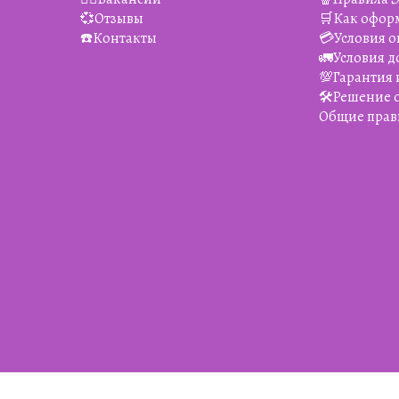
💞Отзывы
🛒Как офор
☎️Контакты
💳Условия о
🚛Условия д
💯Гарантия 
🛠️Решение
Общие прав