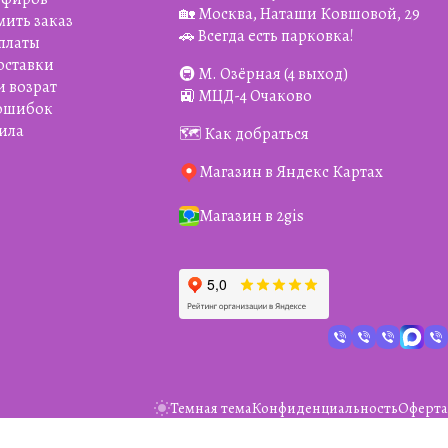
🏡 Москва, Наташи Ковшовой, 29
мить заказ
🚗 Всегда есть парковка!
платы
оставки
🚇 М. Озёрная (4 выход)
и возрат
🚉 МЦД-4 Очаково
 ошибок
ила
🗺️ Как добраться
Магазин в Яндекс Картах
Магазин в 2gis
Темная тема
Конфиденциальность
Оферта