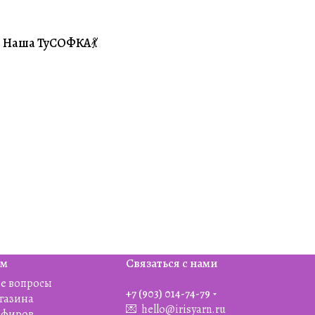
Наша ТуСОФКА💃
#Совместники
ям
Связаться с нами
е вопросы
+7 (903) 014-74-79‬
агазина
💌
hello@irisyarn.ru
Эфиров