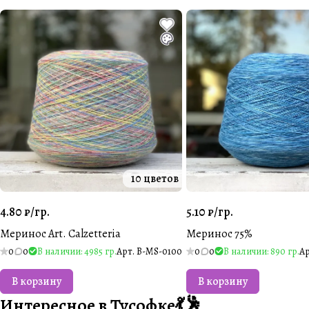
10 цветов
4.80 ₽/
гр.
5.10 ₽/
гр.
Меринос Art. Calzetteria
Меринос 75%
0
0
В наличии: 4985 гр.
Арт.
B-MS-0100
0
0
В наличии: 890 гр.
А
В корзину
В корзину
Интересное в Тусофке💃🕺