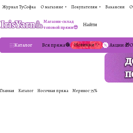
Журнал ТуСофка
О магазине
Покупателям
Вакансии
О
Магазин-склад
топовой пряжи😎
Новинки ✨
Каталог
Вся пряжа🧶
Акции 🎁
О
Главная
Каталог
Носочная пряжа
Меринос 75%