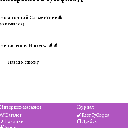
Новогодний Совместник🎄
#Совместники
10 июля 2025
Неносочная Носочка🧦🧦
#Ваше творчество
Назад к списку
Интернет-магазин
Журнал
📦Каталог
💅Блог ТуСофка
🎉Новинки
📕 Лукбук
🎁Акции