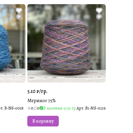
5.10 ₽/
гр.
Меринос 75%
рт.
B-NS-0018
0
0
В наличии: 1235 гр.
Арт.
B1-MS-0219
В корзину