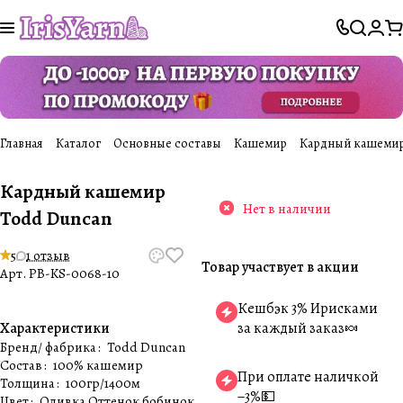
Главная
Каталог
Основные составы
Кашемир
Кардный кашемир
Кардный кашемир
Нет в наличии
Todd Duncan
5
1 отзыв
Товар участвует в акции
Арт.
PB-KS-0068-10
Кешбэк 3% Ирисками
Характеристики
за каждый заказ🍬
Бренд/ фабрика
:
Todd Duncan
Состав
:
100% кашемир
При оплате наличкой
Толщина
:
100гр/1400м
−3%💵
Цвет
:
Оливка Оттенок бобинок