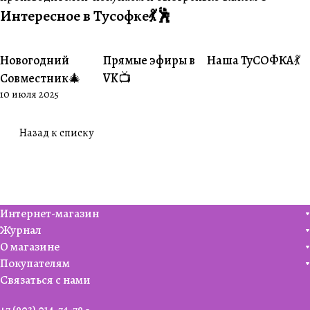
Интересное в Тусофке💃🕺
Новогодний
Прямые эфиры в
Наша ТуСОФКА💃
#Совместники
#Житуха
#Совместники
Совместник🎄
VK📺
10 июля 2025
Назад к списку
Интернет-магазин
Журнал
О магазине
Покупателям
Связаться с нами