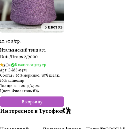
5 цветов
10.50 ₽/
гр.
Итальянский твид art.
Dots/Drops 2/9000
5
2
В наличии: 3215 гр.
Арт.
B-MS-0473
Состав
:
60% меринос, 30% шелк,
10% кашемир
Толщина
:
100гр/450м
Цвет
:
Фиолетовый🦄
В корзину
Интересное в Тусофке💃🕺