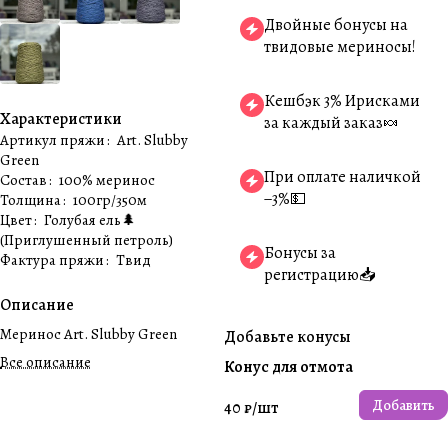
Двойные бонусы на
твидовые мериносы!
Кешбэк 3% Ирисками
Характеристики
за каждый заказ🍬
Артикул пряжи
:
Art. Slubby
Green
При оплате наличкой
Состав
:
100% меринос
−3%💵
Толщина
:
100гр/350м
Цвет
:
Голубая ель🌲
(Приглушенный петроль)
Бонусы за
Фактура пряжи
:
Твид
регистрацию📥
Описание
Меринос Art. Slubby Green
Добавьте конусы
Все описание
Конус для отмота
Добавить
40 ₽/
шт