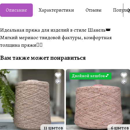
Описание
Характеристики
Отзывы
Популя
Идеальная пряжа для изделий в стиле Шанель👑
Мягкий меринос твидовой фактуры, комфортная
толщина пряжи👌🏼
Вам также может понравиться
Двойной кешбэк💕
11 цветов
6 цветов