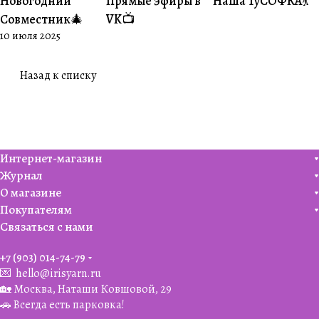
Новогодний
Прямые эфиры в
Наша ТуСОФКА💃
#Совместники
#Житуха
#Совместники
Совместник🎄
VK📺
10 июля 2025
Назад к списку
Интернет-магазин
Журнал
О магазине
Покупателям
Связаться с нами
+7 (903) 014-74-79‬
💌
hello@irisyarn.ru
🏡 Москва, Наташи Ковшовой, 29
🚗 Всегда есть парковка!