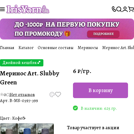
Главная
Каталог
Основные составы
Мериносы
Меринос Art. Slu
Двойной кешбэк💕
6 ₽/
гр.
Меринос Art. Slubby
Green
В корзину
0
Нет отзывов
Арт.
B-MS-0397-399
В наличии: 625 гр.
Цвет :
Кофе☕️
Товар участвует в акции