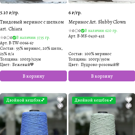
5.10 ₽/
гр.
6 ₽/
гр.
Твидовый меринос с шелком
Меринос Art. Slubby Clown
art. Chiara
0
0
В наличии: 620 гр.
Арт.
B-MS-0430-432
0
0
В наличии: 3735 гр.
Арт.
B-TW-0066-67
Состав
:
55% меринос, 20% шелк,
25% п/а
Состав
:
100% меринос
Толщина
:
100гр/525м
Толщина
:
100гр/350м
Цвет
:
Бежевый🤎
Цвет
:
Пудрово-розовый🌸
В корзину
В корзину
Двойной кешбэк💕
Двойной кешбэк💕