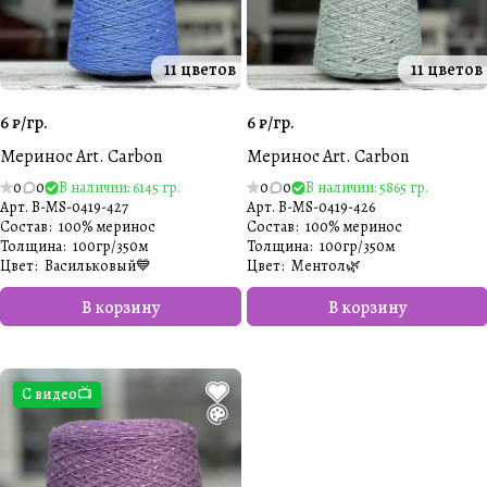
11 цветов
11 цветов
6 ₽/
гр.
6 ₽/
гр.
Меринос Art. Carbon
Меринос Art. Carbon
0
0
В наличии: 6145 гр.
0
0
В наличии: 5865 гр.
Арт.
B-MS-0419-427
Арт.
B-MS-0419-426
Состав
:
100% меринос
Состав
:
100% меринос
Толщина
:
100гр/350м
Толщина
:
100гр/350м
Цвет
:
Васильковый💙
Цвет
:
Ментол🌿
В корзину
В корзину
С видео📺