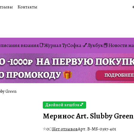
тзывы
Контакты
писания вязания📑
Журнал ТуСофка 💅
Лукбук📕
Новости ма
bby Green
Двойной кешбэк💕
Меринос Art. Slubby Green
0
Нет отзывов
Арт.
B-MS-0397-401