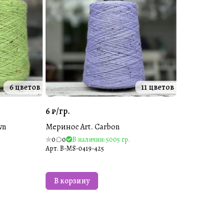
6 цветов
11 цветов
6 ₽/
гр.
wn
Меринос Art. Carbon
0
0
В наличии: 5005 гр.
Арт.
B-MS-0419-425
В корзину