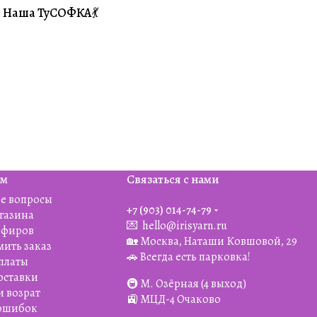
Наша ТуСОФКА💃
#Совместники
ям
Связаться с нами
е вопросы
+7 (903) 014-74-79‬
агазина
💌
hello@irisyarn.ru
Эфиров
🏡 Москва, Наташи Ковшовой, 29
мить заказ
🚗 Всегда есть парковка!
платы
оставки
🚇 М. Озёрная (4 выход)
и возрат
🚉 МЦД-4 Очаково
 ошибок