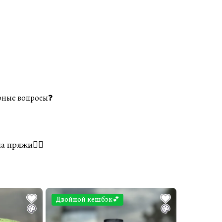
рные вопросы❓
а пряжи👌🏼
Двойной кешбэк💕