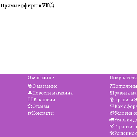
Прямые эфиры в VK📺
#Житуха
О магазине
Покупател
🧶О магазине
❓Популярны
🔔Новости магазина
❗️Правила м
👯‍♀️Вакансии
🍿Правила 
💞Отзывы
🛒Как офор
☎️Контакты
💳Условия о
🚛Условия д
💯Гарантия 
🛠️Решение