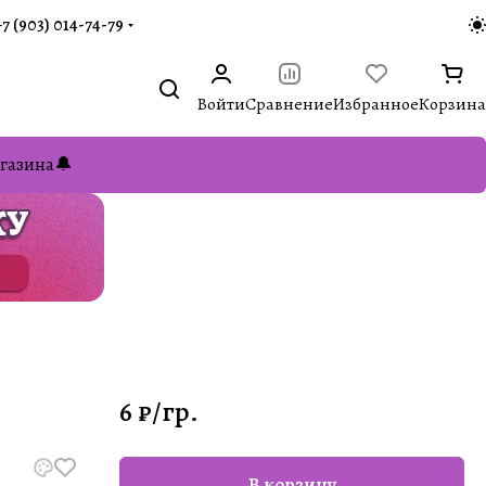
+7 (903) 014-74-79‬
Войти
Сравнение
Избранное
Корзина
газина🔔
6 ₽/
гр.
В корзину