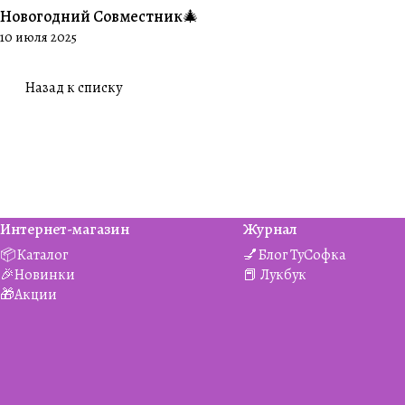
Новогодний Совместник🎄
#Совместники
10 июля 2025
Назад к списку
Интернет-магазин
Журнал
📦Каталог
💅Блог ТуСофка
🎉Новинки
📕 Лукбук
🎁Акции