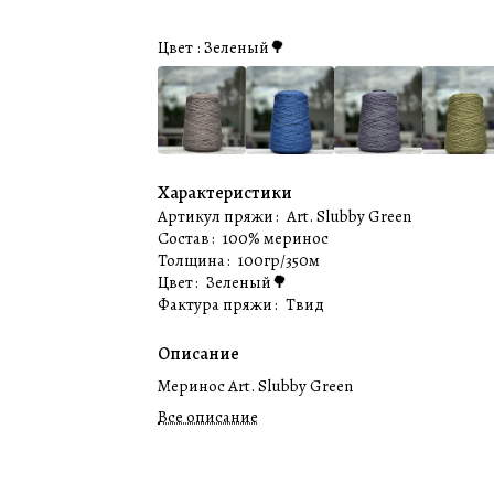
Цвет :
Зеленый🌳
Характеристики
Артикул пряжи
:
Art. Slubby Green
Состав
:
100% меринос
Толщина
:
100гр/350м
Цвет
:
Зеленый🌳
Фактура пряжи
:
Твид
Описание
Меринос Art. Slubby Green
Все описание