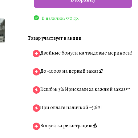
В наличии: 550 гр.
Товар участвует в акции
Двойные бонусы на твидовые мериносы!
До -1000₽ на первый заказ🎁
Кешбэк 3% Ирисками за каждый заказ🍬
При оплате наличкой −3%💵
Бонусы за регистрацию📥