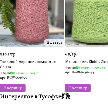
11 цветов
5.10 ₽/
гр.
6 ₽/
гр.
Твидовый меринос с шелком art.
Меринос Art. Slubby Clo
Chiara
0
0
В наличии: 2055 гр.
Арт.
B-MS-0430-434
0
0
В наличии: 2675 гр.
Арт.
B-TW-0066-70
В корзину
В корзину
Интересное в Тусофке💃🕺