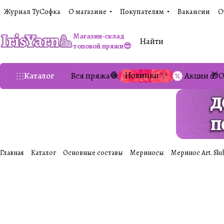
Журнал ТуСофка
О магазине
Покупателям
Вакансии
О
Магазин-склад
топовой пряжи😎
Новинки ✨
Каталог
Вся пряжа🧶
Акции 🎁
О
Главная
Каталог
Основные составы
Мериносы
Меринос Art. Slu