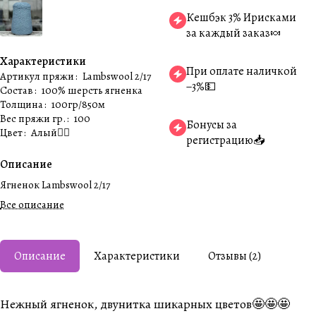
Кешбэк 3% Ирисками
за каждый заказ🍬
Характеристики
При оплате наличкой
Артикул пряжи
:
Lambswool 2/17
−3%💵
Состав
:
100% шерсть ягненка
Толщина
:
100гр/850м
Вес пряжи гр.
:
100
Бонусы за
Цвет
:
Алый❤️‍🔥
регистрацию📥
Описание
Ягненок Lambswool 2/17
Все описание
Описание
Характеристики
Отзывы (2)
Нежный ягненок, двунитка шикарных цветов🤩🤩🤩