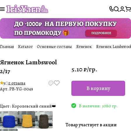
Главная
Каталог
Основные составы
Ягненок
Ягненок Lambswool
Ягненок Lambswool
5.10 ₽/
гр.
2/17
5
2 отзыва
В корзину
Арт.
PB-YG-0049
В наличии: 3080 гр.
Цвет :
Королевский синий👑
Товар участвует в акции