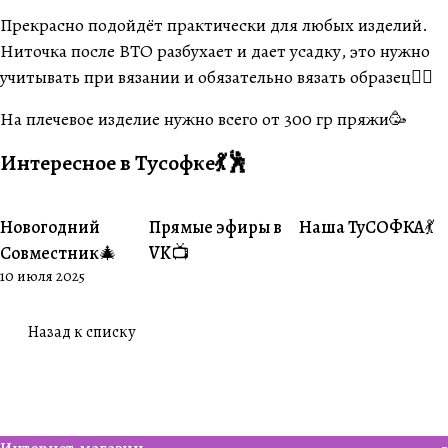
Прекрасно подойдёт практически для любых изделий.
Ниточка после ВТО разбухает и дает усадку, это нужно
учитывать при вязании и обязательно вязать образец👌🏽
На плечевое изделие нужно всего от 300 гр пряжи🥳
Интересное в Тусофке💃🕺
Новогодний
Прямые эфиры в
Наша ТуСОФКА💃
#Совместники
#Житуха
#Совместники
Совместник🎄
VK📺
10 июля 2025
Назад к списку