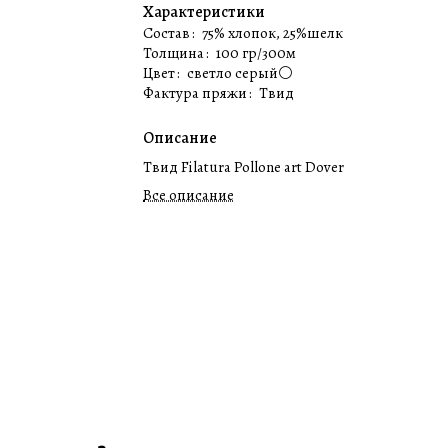
Характеристики
Состав
:
75% хлопок, 25%шелк
Толщина
:
100 гр/300м
Цвет
:
светло серый⚪️
Фактура пряжи
:
Твид
Описание
Твид Filatura Pollone art Dover
Все описание