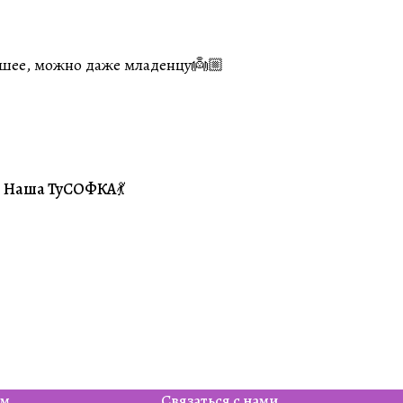
йшее, можно даже младенцу👼🏼
Наша ТуСОФКА💃
#Совместники
ям
Связаться с нами