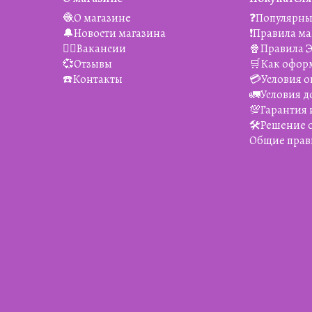
🧶О магазине
❓Популярны
🔔Новости магазина
❗️Правила м
👯‍♀️Вакансии
🍿Правила 
💞Отзывы
🛒Как офор
☎️Контакты
💳Условия о
🚛Условия д
💯Гарантия 
🛠️Решение
Общие прав