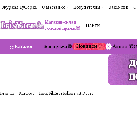
Журнал ТуСофка
О магазине
Покупателям
Вакансии
О
Магазин-склад
топовой пряжи😎
Новинки ✨
Каталог
Вся пряжа🧶
Акции 🎁
О
Главная
Каталог
Твид Filatura Pollone art Dover