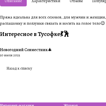
Описание
Характеристики
Отзывы
Популя
Пряжа идеальна для всех сезонов, для мужчин и женщин
распашонку и ползунки связать и носить на голое тело😉
Интересное в Тусофке💃🕺
Новогодний Совместник🎄
#Совместники
10 июля 2025
Назад к списку
Интернет-магазин
Журнал