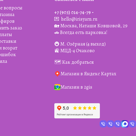
е вопросы
+7 (903) 014-74-79‬
агазина
💌
hello@irisyarn.ru
Эфиров
🏡 Москва, Наташи Ковшовой, 29
мить заказ
🚗 Всегда есть парковка!
платы
оставки
🚇 М. Озёрная (4 выход)
и возрат
🚉 МЦД-4 Очаково
 ошибок
ила
🗺️ Как добраться
Магазин в Яндекс Картах
Магазин в 2gis