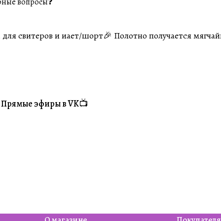
рные вопросы❓
, для свитеров и иает/шорт🎉 Полотно получается мягча
Прямые эфиры в VK📺
#Житуха
О магазине
Покупател