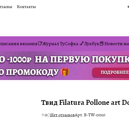
тзывы
Контакты
писания вязания📑
Журнал ТуСофка 💅
Лукбук📕
Новости ма
Твид Filatura Pollone art D
0
Нет отзывов
Арт.
B-TW-0010