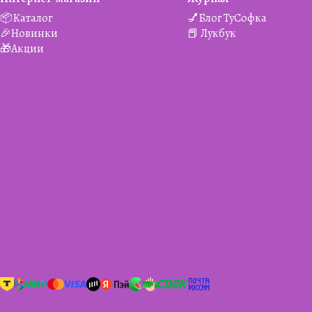
📦Каталог
💅Блог ТуСофка
🎉Новинки
📕 Лукбук
🎁Акции