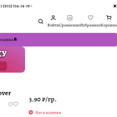
+7 (903) 014-74-79‬
Войти
Сравнение
Избранное
Корзина
газина🔔
over
3.90 ₽/
гр.
Нет в наличии