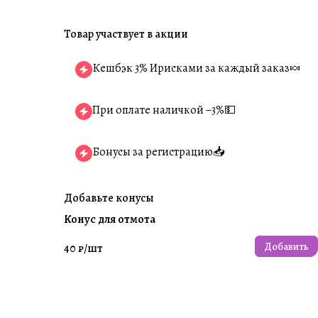
Товар участвует в акции
Кешбэк 3% Ирисками за каждый заказ🍬
При оплате наличкой −3%💵
Бонусы за регистрацию📥
Добавьте конусы
Конус для отмота
Добавить
40 ₽/
шт