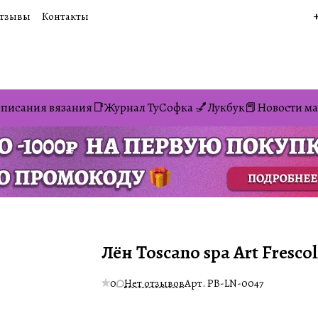
тзывы
Контакты
писания вязания📑
Журнал ТуСофка 💅
Лукбук📕
Новости ма
Лён Toscanо spa Art Fresco
0
Нет отзывов
Арт.
PB-LN-0047