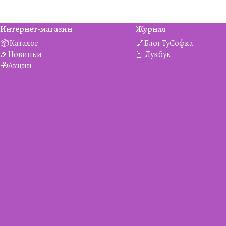
Интернет-магазин
Журнал
📦Каталог
💅Блог ТуСофка
🎉Новинки
📕 Лукбук
🎁Акции