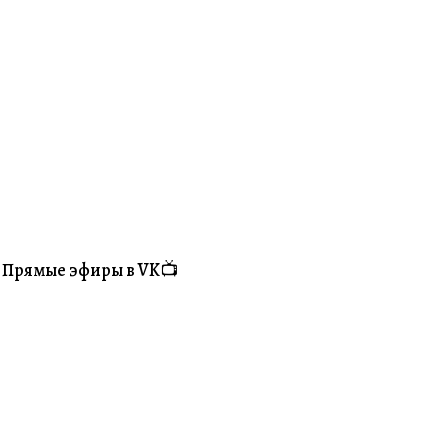
Прямые эфиры в VK📺
#Житуха