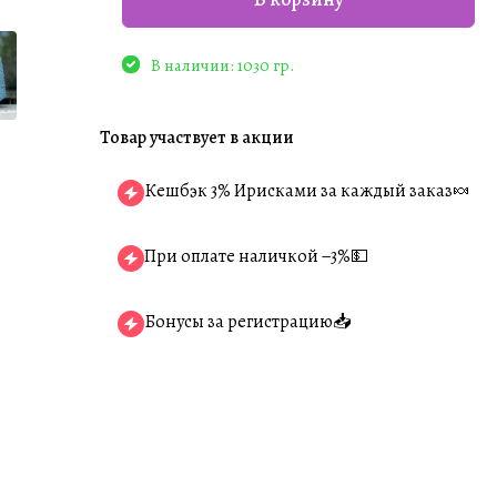
В наличии: 1030 гр.
Товар участвует в акции
Кешбэк 3% Ирисками за каждый заказ🍬
При оплате наличкой −3%💵
Бонусы за регистрацию📥