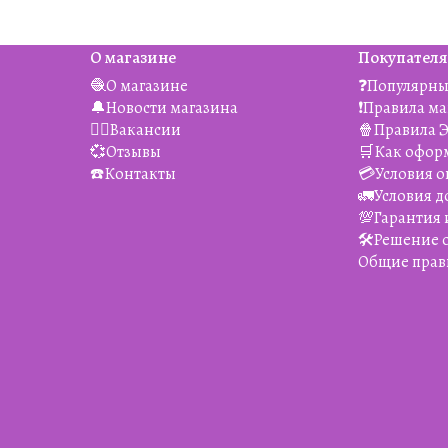
О магазине
Покупател
🧶О магазине
❓Популярны
🔔Новости магазина
❗️Правила м
👯‍♀️Вакансии
🍿Правила 
💞Отзывы
🛒Как офор
☎️Контакты
💳Условия о
🚛Условия д
💯Гарантия 
🛠️Решение
Общие прав