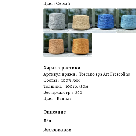
Цвет :
Серый
Характеристики
Артикул пряжи
:
Toscanо spa Art Frescolino
Состав
:
100% лён
Толщина
:
100гр/320м
Вес пряжи гр.
:
290
Цвет
:
Ваниль
Описание
Лён
Все описание