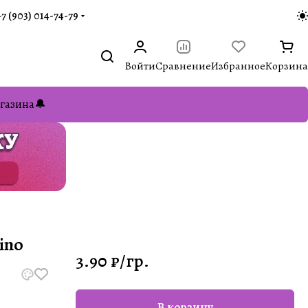
+7 (903) 014-74-79‬
Войти
Сравнение
Избранное
Корзина
газина🔔
lino
3.90 ₽/
гр.
В корзину