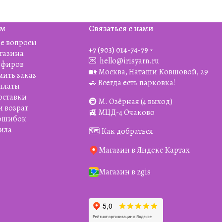
ям
Связаться с нами
е вопросы
+7 (903) 014-74-79‬
агазина
💌
hello@irisyarn.ru
Эфиров
🏡 Москва, Наташи Ковшовой, 29
мить заказ
🚗 Всегда есть парковка!
платы
оставки
🚇 М. Озёрная (4 выход)
и возрат
🚉 МЦД-4 Очаково
 ошибок
ила
🗺️ Как добраться
Магазин в Яндекс Картах
Магазин в 2gis