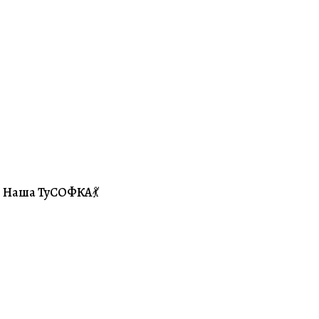
Наша ТуСОФКА💃
#Совместники