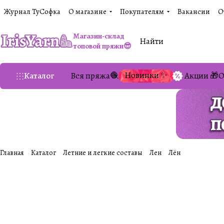
Журнал ТуСофка
О магазине
Покупателям
Вакансии
О
Магазин-склад
топовой пряжи😎
Новинки ✨
Каталог
Вся пряжа🧶
Акции 🎁
О
Главная
Каталог
Летние и легкие составы
Лен
Лён