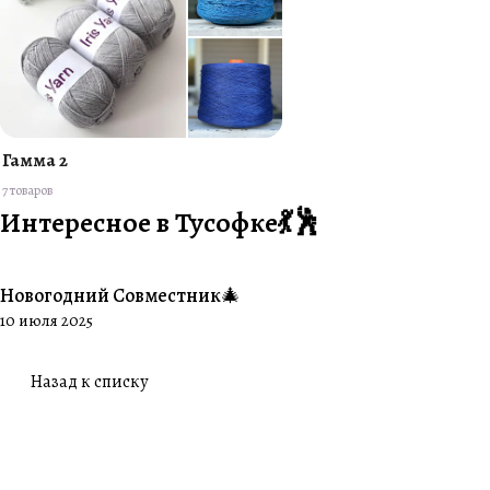
Гамма 2
7 товаров
Интересное в Тусофке💃🕺
Новогодний Совместник🎄
#Совместники
10 июля 2025
Назад к списку