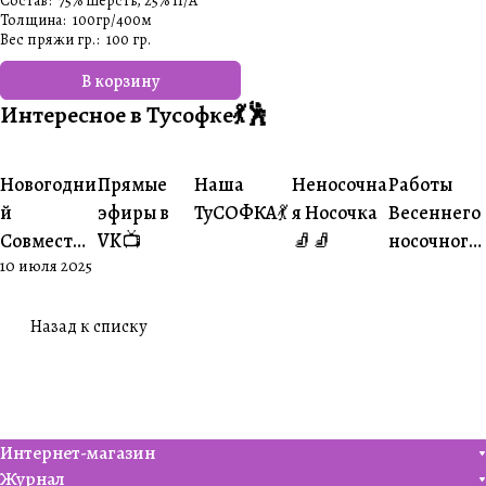
Состав
:
75% шерсть, 25% П/А
Толщина
:
100гр/400м
Вес пряжи гр.
:
100 гр.
В корзину
Интересное в Тусофке💃🕺
#Ваше
#Ваше
Новогодни
Прямые
Наша
Неносочна
Работы
#Совместники
#Житуха
#Совместники
творчество
творчеств
й
эфиры в
ТуСОФКА💃
я Носочка
Весеннего
Совместни
VK📺
🧦🧦
носочного
10 июля 2025
к🎄
совместни
ка😍
Назад к списку
Интернет-магазин
Журнал