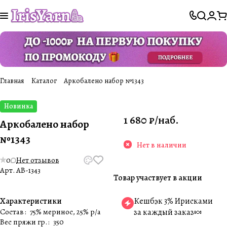
Главная
Каталог
Аркобалено набор №1343
Новинка
1 680 ₽/
наб.
Аркобалено набор
№1343
Нет в наличии
0
Нет отзывов
Арт.
AB-1343
Товар участвует в акции
Характеристики
Кешбэк 3% Ирисками
Состав
:
75% меринос, 25% p/a
за каждый заказ🍬
Вес пряжи гр.
:
350