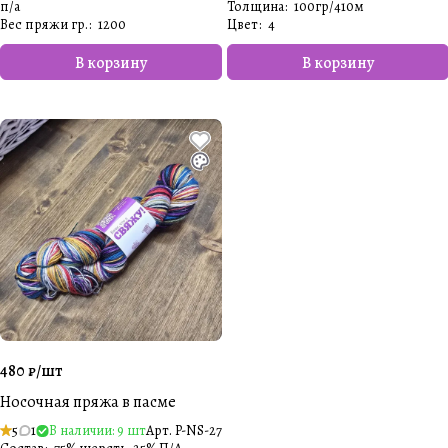
п/а
Толщина
:
100гр/410м
Вес пряжи гр.
:
1200
Цвет
:
4
В корзину
В корзину
480 ₽/
шт
Носочная пряжа в пасме
5
1
В наличии: 9 шт
Арт.
P-NS-27