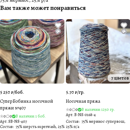
75% меринос, 25% p/a
Вам также может понравиться
7 цветов
5 250 ₽/
боб.
5.70 ₽/
гр.
СуперБобинка носочной
Носочная пряжа
пряжи №407
0
0
В наличии: 1250 гр.
Арт.
B-NS-0168-4
0
0
В наличии: 1 боб.
Арт.
SB-NS-407
Состав
:
75% меринос супервош,
Состав
:
75% шерсть superwash, 25%
25% п/а