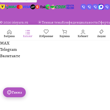
© 2026 irisyarn.ru
Темная тема
Конфиденциальность
Оферта
Витрина
Каталог
Избранные
Корзина
Кабинет
Акции
MAX
Telegram
Вконтакте
Гамма