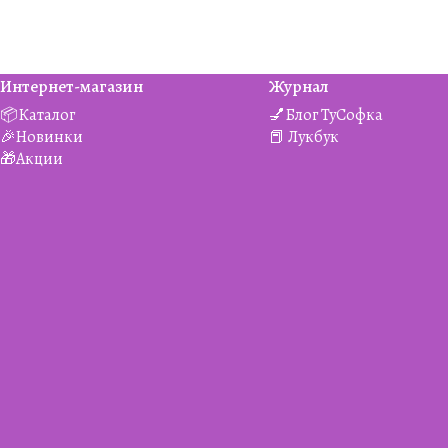
Интернет-магазин
Журнал
📦Каталог
💅Блог ТуСофка
🎉Новинки
📕 Лукбук
🎁Акции