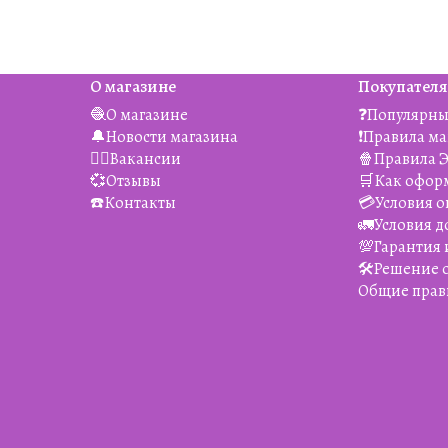
О магазине
Покупател
🧶О магазине
❓Популярны
🔔Новости магазина
❗️Правила м
👯‍♀️Вакансии
🍿Правила 
💞Отзывы
🛒Как офор
☎️Контакты
💳Условия о
🚛Условия д
💯Гарантия 
🛠️Решение
Общие прав