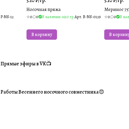
5.10 ₽/
гр.
5.10 ₽/
гр.
Носочная пряжа
Меринос 7
.
P-NS-13
0
0
В наличии: 1650 гр.
Арт.
B-NS-0139
0
0
В нал
В корзину
В корзин
Прямые эфиры в VK📺
#Житуха
Работы Весеннего носочного совместника😍
#Ваше творчество