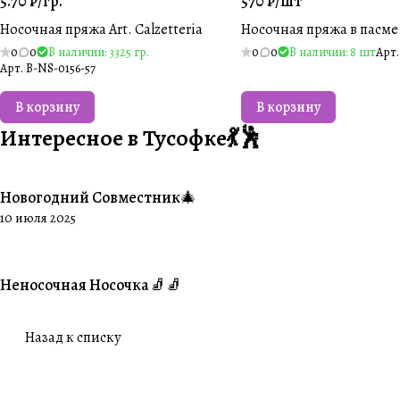
5.70 ₽/
гр.
570 ₽/
шт
Носочная пряжа Art. Calzetteria
Носочная пряжа в пасме
0
0
В наличии: 3325 гр.
0
0
В наличии: 8 шт
Арт
Арт.
B-NS-0156-57
В корзину
В корзину
Интересное в Тусофке💃🕺
Новогодний Совместник🎄
#Совместники
10 июля 2025
Неносочная Носочка🧦🧦
#Ваше творчество
Назад к списку