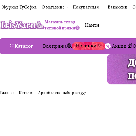
Журнал ТуСофка
О магазине
Покупателям
Вакансии
О
Магазин-склад
топовой пряжи😎
Новинки ✨
Каталог
Вся пряжа🧶
Акции 🎁
О
Главная
Каталог
Аркобалено набор №1357