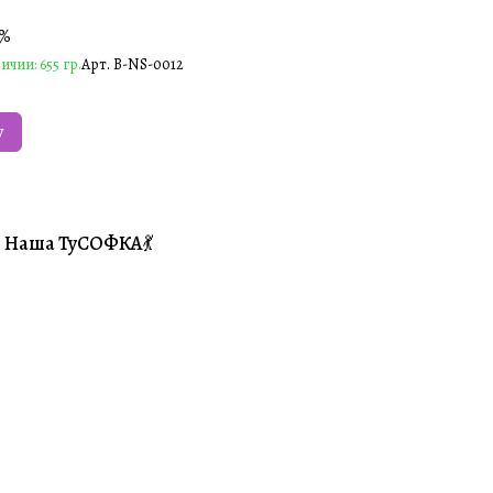
5%
ичии: 655 гр.
Арт.
B-NS-0012
у
Наша ТуСОФКА💃
#Совместники