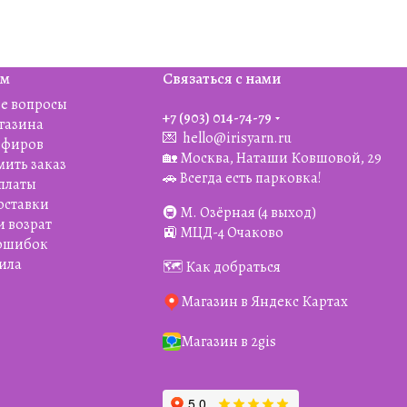
ям
Связаться с нами
е вопросы
+7 (903) 014-74-79‬
агазина
💌
hello@irisyarn.ru
Эфиров
🏡 Москва, Наташи Ковшовой, 29
мить заказ
🚗 Всегда есть парковка!
платы
оставки
🚇 М. Озёрная (4 выход)
и возрат
🚉 МЦД-4 Очаково
 ошибок
ила
🗺️ Как добраться
Магазин в Яндекс Картах
Магазин в 2gis