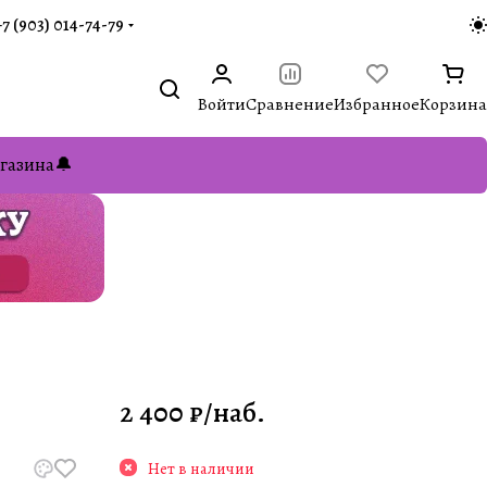
+7 (903) 014-74-79‬
Войти
Сравнение
Избранное
Корзина
газина🔔
2 400 ₽/
наб.
Нет в наличии