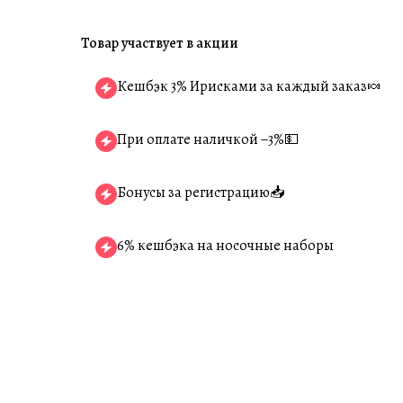
Товар участвует в акции
Кешбэк 3% Ирисками за каждый заказ🍬
При оплате наличкой −3%💵
Бонусы за регистрацию📥
6% кешбэка на носочные наборы