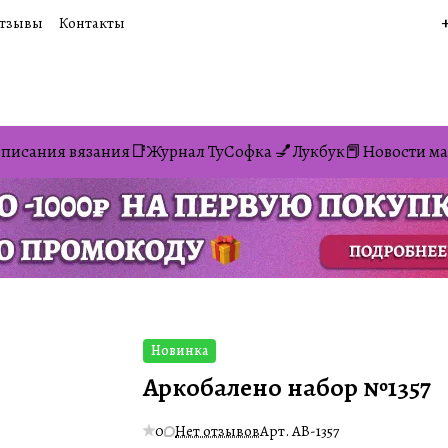
тзывы
Контакты
писания вязания📑
Журнал ТуСофка 💅
Лукбук📕
Новости ма
Новинка
Аркобалено набор №1357
0
Нет отзывов
Арт.
AB-1357