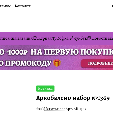
тзывы
Контакты
писания вязания📑
Журнал ТуСофка 💅
Лукбук📕
Новости ма
Новинка
Аркобалено набор №1369
0
Нет отзывов
Арт.
AB-1369