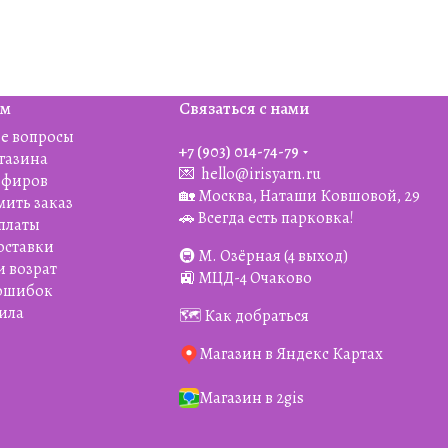
ям
Связаться с нами
е вопросы
+7 (903) 014-74-79‬
агазина
💌
hello@irisyarn.ru
Эфиров
🏡 Москва, Наташи Ковшовой, 29
мить заказ
🚗 Всегда есть парковка!
платы
оставки
🚇 М. Озёрная (4 выход)
и возрат
🚉 МЦД-4 Очаково
 ошибок
ила
🗺️ Как добраться
Магазин в Яндекс Картах
Магазин в 2gis