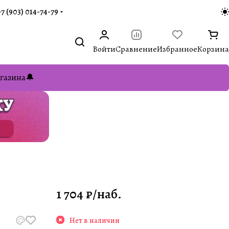
+7 (903) 014-74-79‬
Войти
Сравнение
Избранное
Корзина
газина🔔
1 704 ₽/
наб.
Нет в наличии