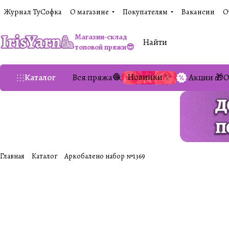
Журнал ТуСофка
О магазине
Покупателям
Вакансии
О
Магазин-склад
топовой пряжи😎
Новинки ✨
Каталог
Вся пряжа🧶
Акции 🎁
О
Главная
Каталог
Аркобалено набор №1369