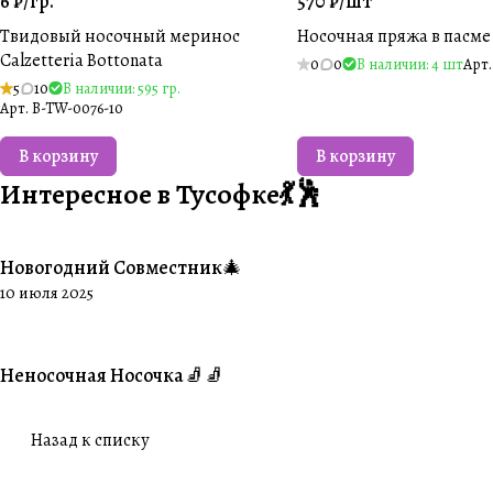
6 ₽/
гр.
570 ₽/
шт
Твидовый носочный меринос
Носочная пряжа в пасме
Calzetteria Bottonata
0
0
В наличии: 4 шт
Арт
5
10
В наличии: 595 гр.
Арт.
B-TW-0076-10
В корзину
В корзину
Интересное в Тусофке💃🕺
Новогодний Совместник🎄
#Совместники
10 июля 2025
Неносочная Носочка🧦🧦
#Ваше творчество
Назад к списку