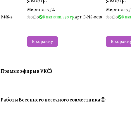
5.10 ₽/
гр.
5.10 ₽/
гр.
Меринос 75%
Меринос 7
.
P-NS-2
0
0
В наличии: 890 гр.
Арт.
B-NS-0018
0
0
В нал
В корзину
В корзин
Прямые эфиры в VK📺
#Житуха
Работы Весеннего носочного совместника😍
#Ваше творчество