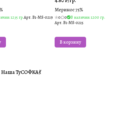
4.80 ₽/
гр.
5%
Меринос 75%
ичии: 1235 гр.
Арт.
B1-MS-0219
0
0
В наличии: 1200 гр.
Арт.
B1-MS-0215
у
В корзину
Наша ТуСОФКА💃
#Совместники