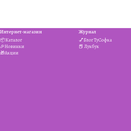
Интернет-магазин
Журнал
📦Каталог
💅Блог ТуСофка
🎉Новинки
📕 Лукбук
🎁Акции