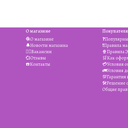
О магазине
Покупател
🧶О магазине
❓Популярны
🔔Новости магазина
❗️Правила м
👯‍♀️Вакансии
🍿Правила 
💞Отзывы
🛒Как офор
☎️Контакты
💳Условия о
🚛Условия д
💯Гарантия 
🛠️Решение
Общие прав