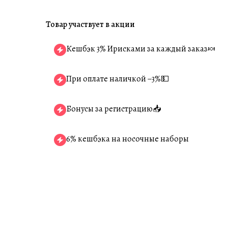
Товар участвует в акции
Кешбэк 3% Ирисками за каждый заказ🍬
При оплате наличкой −3%💵
Бонусы за регистрацию📥
6% кешбэка на носочные наборы