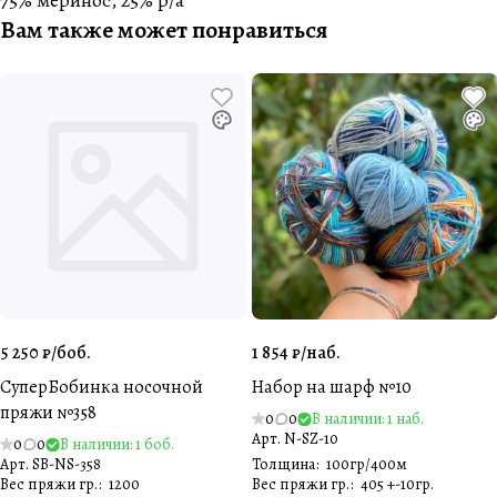
75% меринос, 25% p/a
Вам также может понравиться
5 250 ₽/
боб.
1 854 ₽/
наб.
СуперБобинка носочной
Набор на шарф №10
пряжи №358
0
0
В наличии: 1 наб.
Арт.
N-SZ-10
0
0
В наличии: 1 боб.
Арт.
SB-NS-358
Толщина
:
100гр/400м
Вес пряжи гр.
:
1200
Вес пряжи гр.
:
405 +-10гр.