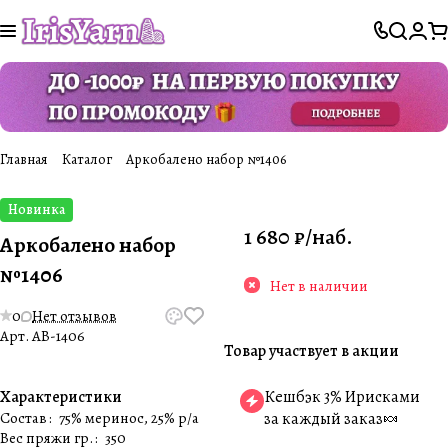
Главная
Каталог
Аркобалено набор №1406
Новинка
1 680 ₽/
наб.
Аркобалено набор
№1406
Нет в наличии
0
Нет отзывов
Арт.
AB-1406
Товар участвует в акции
Характеристики
Кешбэк 3% Ирисками
Состав
:
75% меринос, 25% p/a
за каждый заказ🍬
Вес пряжи гр.
:
350