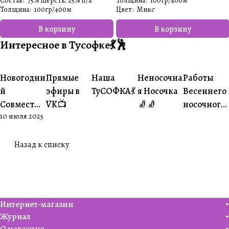
Состав
:
75% шерсть, 25% п/а
Толщина
:
100гр/400м
Толщина
:
100гр/400м
Цвет
:
Микс
В корзину
В корзину
Интересное в Тусофке💃🕺
#Ваше
#Ваше
Новогодни
Прямые
Наша
Неносочна
Работы
#Совместники
#Житуха
#Совместники
творчество
творчеств
й
эфиры в
ТуСОФКА💃
я Носочка
Весеннего
Совместни
VK📺
🧦🧦
носочного
10 июля 2025
к🎄
совместни
ка😍
Назад к списку
Интернет-магазин
Журнал
О магазине