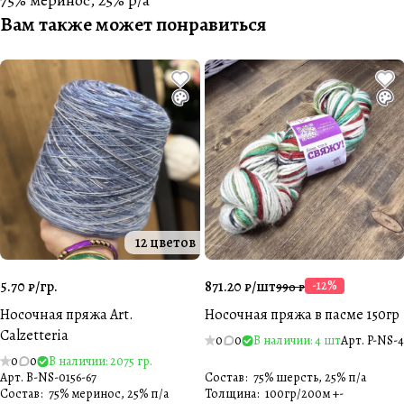
75% меринос, 25% p/a
Вам также может понравиться
12 цветов
5.70 ₽/
гр.
871.20 ₽/
шт
-12%
990 ₽
Носочная пряжа Art.
Носочная пряжа в пасме 150гр
Calzetteria
0
0
В наличии: 4 шт
Арт.
P-NS-4
0
0
В наличии: 2075 гр.
Арт.
B-NS-0156-67
Состав
:
75% шерсть, 25% п/а
Состав
:
75% меринос, 25% п/а
Толщина
:
100гр/200м +-