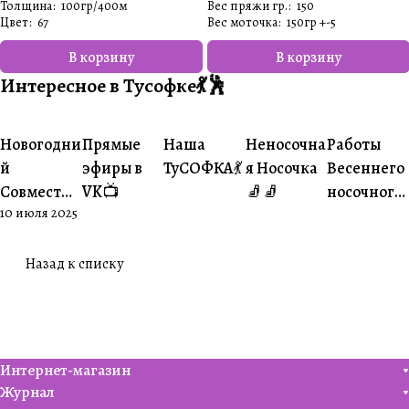
Толщина
:
100гр/400м
Вес пряжи гр.
:
150
Цвет
:
67
Вес моточка
:
150гр +-5
В корзину
В корзину
Интересное в Тусофке💃🕺
#Ваше
#Ваше
Новогодни
Прямые
Наша
Неносочна
Работы
#Совместники
#Житуха
#Совместники
творчество
творчеств
й
эфиры в
ТуСОФКА💃
я Носочка
Весеннего
Совместни
VK📺
🧦🧦
носочного
10 июля 2025
к🎄
совместни
ка😍
Назад к списку
Интернет-магазин
Журнал