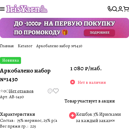
Главная
Каталог
Аркобалено набор №1430
Новинка
1 080 ₽/
наб.
Аркобалено набор
№1430
Нет в наличии
0
Нет отзывов
Арт.
AB-1430
Товар участвует в акции
Характеристики
Кешбэк 3% Ирисками
Состав
:
75% меринос, 25% p/a
за каждый заказ🍬
Вес пряжи гр.
:
225