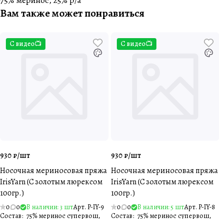
75% меринос, 25% p/a
Вам также может понравиться
С видео📺
С видео📺
930 ₽/
шт
930 ₽/
шт
Носочная мериносовая пряжа
Носочная мериносовая пряжа
IrisYarn (С золотым люрексом
IrisYarn (С золотым люрексом
100гр.)
100гр.)
0
0
В наличии: 3 шт
Арт.
P-IY-9
0
0
В наличии: 5 шт
Арт.
P-IY-8
Состав
:
75% меринос супервош,
Состав
:
75% меринос супервош,