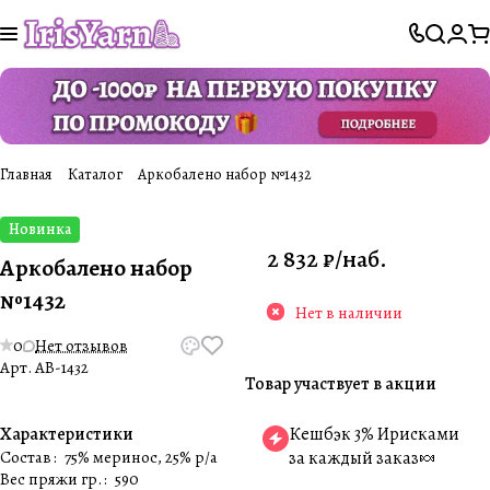
Главная
Каталог
Аркобалено набор №1432
Новинка
2 832 ₽/
наб.
Аркобалено набор
№1432
Нет в наличии
0
Нет отзывов
Арт.
AB-1432
Товар участвует в акции
Характеристики
Кешбэк 3% Ирисками
Состав
:
75% меринос, 25% p/a
за каждый заказ🍬
Вес пряжи гр.
:
590