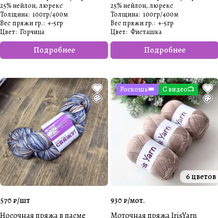
25% нейлон, люрекс
25% нейлон, люрекс
Толщина
:
100гр/400м
Толщина
:
100гр/400м
Вес пряжи гр.
:
+-5гр
Вес пряжи гр.
:
+-5гр
Цвет
:
Горчица
Цвет
:
Фисташка
Подробнее
Подробнее
Роскошь👑
С видео📺
6 цветов
570 ₽/
шт
930 ₽/
мот.
Носочная пряжа в пасме
Моточная пряжа IrisYarn