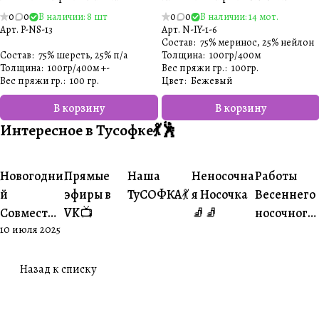
0
0
В наличии: 8 шт
0
0
В наличии: 14 мот.
Арт.
P-NS-13
Арт.
N-IY-1-6
Состав
:
75% меринос, 25% нейлон
Состав
:
75% шерсть, 25% п/а
Толщина
:
100гр/400м
Толщина
:
100гр/400м +-
Вес пряжи гр.
:
100гр.
Вес пряжи гр.
:
100 гр.
Цвет
:
Бежевый
В корзину
В корзину
Интересное в Тусофке💃🕺
#Ваше
#Ваше
Новогодни
Прямые
Наша
Неносочна
Работы
#Совместники
#Житуха
#Совместники
творчество
творчеств
й
эфиры в
ТуСОФКА💃
я Носочка
Весеннего
Совместни
VK📺
🧦🧦
носочного
10 июля 2025
к🎄
совместни
ка😍
Назад к списку