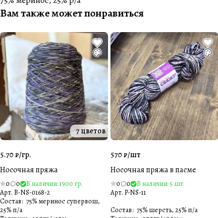
75% меринос, 25% p/a
Вам также может понравиться
7 цветов
5.70 ₽/
гр.
570 ₽/
шт
Носочная пряжа
Носочная пряжа в пасме
0
0
В наличии: 1900 гр.
0
0
В наличии: 5 шт
Арт.
B-NS-0168-2
Арт.
P-NS-11
Состав
:
75% меринос супервош,
25% п/а
Состав
:
75% шерсть, 25% п/а