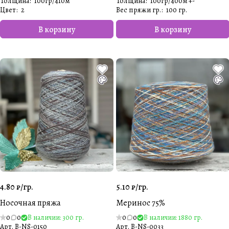
Толщина
:
100гр/410м
Толщина
:
100гр/400м +-
Цвет
:
2
Вес пряжи гр.
:
100 гр.
В корзину
В корзину
4.80 ₽/
гр.
5.10 ₽/
гр.
Носочная пряжа
Меринос 75%
0
0
В наличии: 300 гр.
0
0
В наличии: 1880 гр.
Арт.
B-NS-0150
Арт.
B-NS-0033