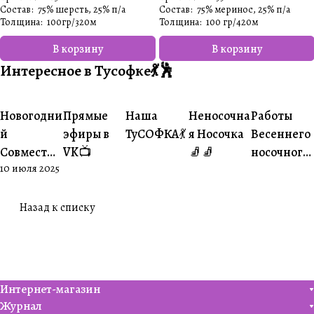
Состав
:
75% шерсть, 25% п/а
Состав
:
75% меринос, 25% п/а
Толщина
:
100гр/320м
Толщина
:
100 гр/420м
В корзину
В корзину
Интересное в Тусофке💃🕺
#Ваше
#Ваше
Новогодни
Прямые
Наша
Неносочна
Работы
#Совместники
#Житуха
#Совместники
творчество
творчеств
й
эфиры в
ТуСОФКА💃
я Носочка
Весеннего
Совместни
VK📺
🧦🧦
носочного
10 июля 2025
к🎄
совместни
ка😍
Назад к списку
Интернет-магазин
Журнал