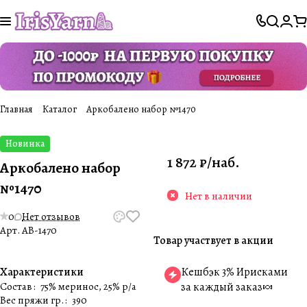
Главная
Каталог
Аркобалено набор №1470
Новинка
1 872 ₽/
наб.
Аркобалено набор
№1470
Нет в наличии
0
Нет отзывов
Арт.
AB-1470
Товар участвует в акции
Характеристики
Кешбэк 3% Ирисками
Состав
:
75% меринос, 25% p/a
за каждый заказ🍬
Вес пряжи гр.
:
390