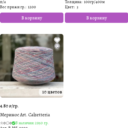
п/а
Толщина
:
100гр/400м
Вес пряжи гр.
:
1200
Цвет
:
3
В корзину
В корзину
10 цветов
4.80 ₽/
гр.
Меринос Art. Calzetteria
0
0
В наличии: 2950 гр.