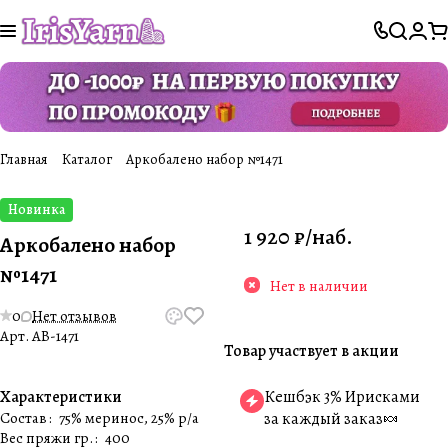
Главная
Каталог
Аркобалено набор №1471
Новинка
1 920 ₽/
наб.
Аркобалено набор
№1471
Нет в наличии
0
Нет отзывов
Арт.
AB-1471
Товар участвует в акции
Характеристики
Кешбэк 3% Ирисками
Состав
:
75% меринос, 25% p/a
за каждый заказ🍬
Вес пряжи гр.
:
400