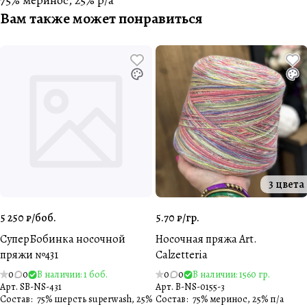
75% меринос, 25% p/a
Вам также может понравиться
3 цвета
5 250 ₽/
боб.
5.70 ₽/
гр.
СуперБобинка носочной
Носочная пряжа Art.
пряжи №431
Calzetteria
0
0
В наличии: 1 боб.
0
0
В наличии: 1560 гр.
Арт.
SB-NS-431
Арт.
B-NS-0155-3
Состав
:
75% шерсть superwash, 25%
Состав
:
75% меринос, 25% п/а