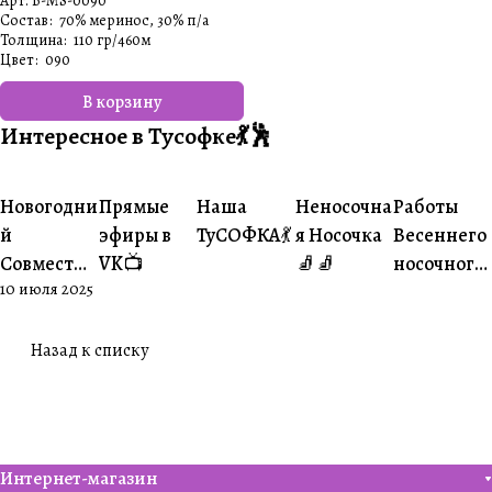
Арт.
B-MS-0090
Состав
:
70% меринос, 30% п/а
Толщина
:
110 гр/460м
Цвет
:
090
В корзину
Интересное в Тусофке💃🕺
#Ваше
#Ваше
Новогодни
Прямые
Наша
Неносочна
Работы
#Совместники
#Житуха
#Совместники
творчество
творчеств
й
эфиры в
ТуСОФКА💃
я Носочка
Весеннего
Совместни
VK📺
🧦🧦
носочного
10 июля 2025
к🎄
совместни
ка😍
Назад к списку
Интернет-магазин