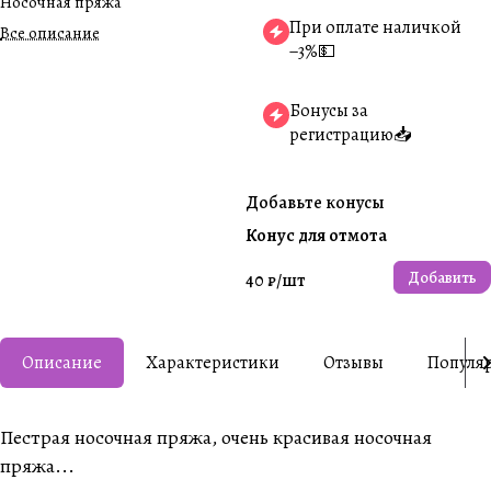
Носочная пряжа
При оплате наличкой
Все описание
−3%💵
Бонусы за
регистрацию📥
Добавьте конусы
Конус для отмота
Добавить
40 ₽/
шт
Описание
Характеристики
Отзывы
Популя
Пестрая носочная пряжа, очень красивая носочная
пряжа...