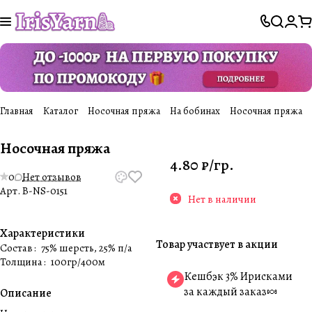
Главная
Каталог
Носочная пряжа
На бобинах
Носочная пряжа
Носочная пряжа
4.80 ₽/
гр.
0
Нет отзывов
Арт.
B-NS-0151
Нет в наличии
Характеристики
Товар участвует в акции
Состав
:
75% шерсть, 25% п/а
Толщина
:
100гр/400м
Кешбэк 3% Ирисками
за каждый заказ🍬
Описание