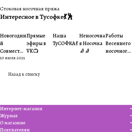
Стоковая носочная пряжа
Интересное в Тусофке💃🕺
#Ваше
#Ваше
Новогодни
Прямые
Наша
Неносочна
Работы
#Совместники
#Житуха
#Совместники
творчество
творчеств
й
эфиры в
ТуСОФКА💃
я Носочка
Весеннего
Совместни
VK📺
🧦🧦
носочного
10 июля 2025
к🎄
совместни
ка😍
Назад к списку
Интернет-магазин
Журнал
О магазине
Покупателям