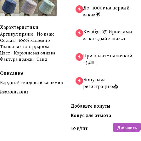
До -1000₽ на первый
заказ🎁
Характеристики
Кешбэк 3% Ирисками
Артикул пряжи
:
No name
за каждый заказ🍬
Состав
:
100% кашемир
Толщина
:
100гр/1400м
Цвет
:
Коричневая оливка
При оплате наличкой
Фактура пряжи
:
Твид
−3%💵
Описание
Бонусы за
Кардный твидовый кашемир
регистрацию📥
Все описание
Добавьте конусы
Конус для отмота
Добавить
40 ₽/
шт