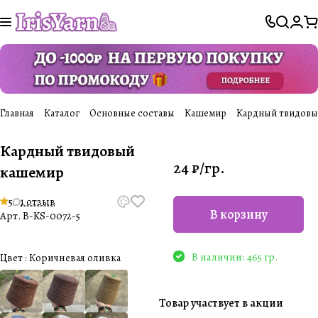
Главная
Каталог
Основные составы
Кашемир
Кардный твидовы
Кардный твидовый
24 ₽/
гр.
кашемир
5
1 отзыв
В корзину
Арт.
B-KS-0072-5
В наличии: 465 гр.
Цвет :
Коричневая оливка
Товар участвует в акции