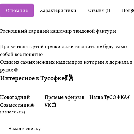
Описание
Характеристики
Отзывы (1)
Попу
Роскошный кардный кашемир твидовой фактуры
Про мягкость этой пряжи даже говорить не буду-само
собой всё понятно
Один из самых нежных кашемиров который я держала в
руках☺️
Интересное в Тусофке💃🕺
Новогодний
Прямые эфиры в
Наша ТуСОФКА💃
#Совместники
#Житуха
#Совместники
Совместник🎄
VK📺
10 июля 2025
Назад к списку