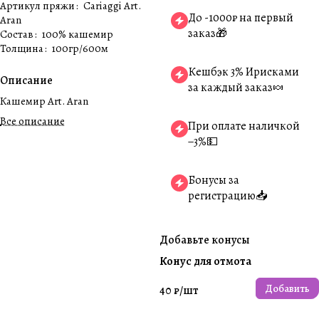
Артикул пряжи
:
Cariaggi Art.
До -1000₽ на первый
Aran
заказ🎁
Состав
:
100% кашемир
Толщина
:
100гр/600м
Кешбэк 3% Ирисками
Описание
за каждый заказ🍬
Кашемир Art. Aran
Все описание
При оплате наличкой
−3%💵
Бонусы за
регистрацию📥
Добавьте конусы
Конус для отмота
Добавить
40 ₽/
шт