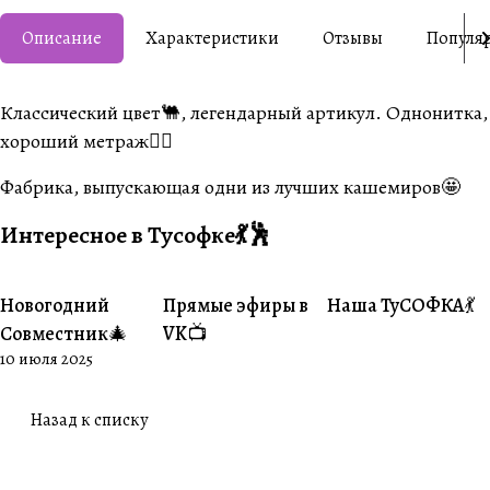
Описание
Характеристики
Отзывы
Популя
Классический цвет🐫, легендарный артикул. Однонитка,
хороший метраж👍🏼
Фабрика, выпускающая одни из лучших кашемиров🤩
Интересное в Тусофке💃🕺
Новогодний
Прямые эфиры в
Наша ТуСОФКА💃
#Совместники
#Житуха
#Совместники
Совместник🎄
VK📺
10 июля 2025
Назад к списку