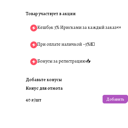
Товар участвует в акции
Кешбэк 3% Ирисками за каждый заказ🍬
При оплате наличкой −3%💵
Бонусы за регистрацию📥
Добавьте конусы
Конус для отмота
Добавить
40 ₽/
шт