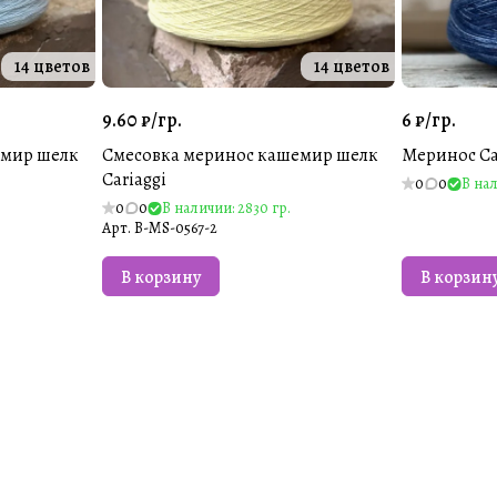
14 цветов
14 цветов
9.60 ₽/
гр.
6 ₽/
гр.
емир шелк
Смесовка меринос кашемир шелк
Меринос Cal
Cariaggi
0
0
В нал
0
0
В наличии: 2830 гр.
Арт.
B-MS-0567-2
В корзину
В корзин