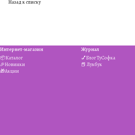
Назад к списку
Интернет-магазин
Журнал
📦Каталог
💅Блог ТуСофка
🎉Новинки
📕 Лукбук
🎁Акции