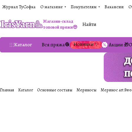
Журнал ТуСофка
О магазине
Покупателям
Вакансии
О
Магазин-склад
топовой пряжи😎
Новинки ✨
Каталог
Вся пряжа🧶
Акции 🎁
О
Главная
Каталог
Основные составы
Мериносы
Меринос art Swee