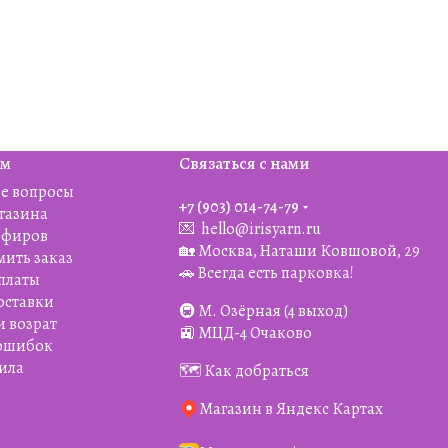
ям
Связаться с нами
е вопросы
+7 (903) 014-74-79‬
агазина
💌
hello@irisyarn.ru
Эфиров
🏡 Москва, Наташи Ковшовой, 29
мить заказ
🚗 Всегда есть парковка!
платы
оставки
🚇 М. Озёрная (4 выход)
и возрат
🚉 МЦД-4 Очаково
 ошибок
ила
🗺️ Как добраться
Магазин в Яндекс Картах