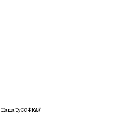
Наша ТуСОФКА💃
#Совместники