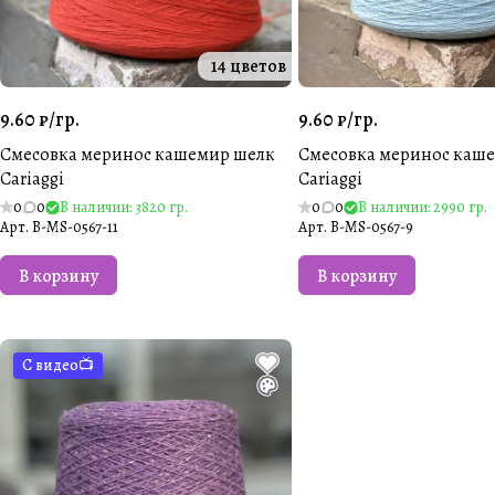
14 цветов
9.60 ₽/
гр.
9.60 ₽/
гр.
Смесовка меринос кашемир шелк
Смесовка меринос каш
Cariaggi
Cariaggi
0
0
В наличии: 3820 гр.
0
0
В наличии: 2990 гр.
Арт.
B-MS-0567-11
Арт.
B-MS-0567-9
В корзину
В корзину
С видео📺