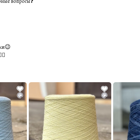
рные вопросы❓
нки😉
🏼