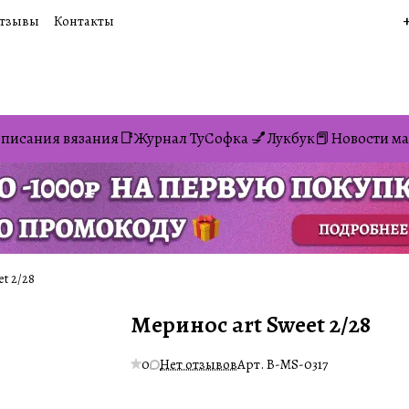
тзывы
Контакты
писания вязания📑
Журнал ТуСофка 💅
Лукбук📕
Новости ма
t 2/28
Меринос art Sweet 2/28
0
Нет отзывов
Арт.
B-MS-0317