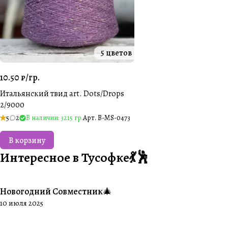
5 цветов
10.50 ₽/
гр.
Итальянский твид art. Dots/Drops
2/9000
5
2
В наличии: 3215 гр.
Арт.
B-MS-0473
В корзину
Интересное в Тусофке💃🕺
Новогодний Совместник🎄
#Совместники
10 июля 2025