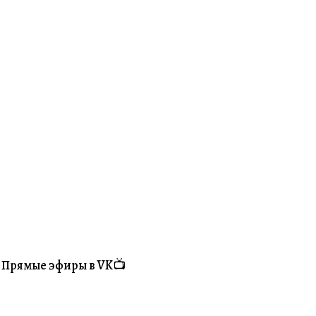
Прямые эфиры в VK📺
#Житуха