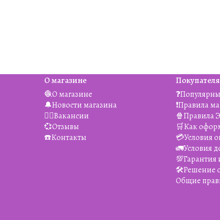
О магазине
Покупател
🧶О магазине
❓Популярны
🔔Новости магазина
❗️Правила м
👯‍♀️Вакансии
🍿Правила 
💞Отзывы
🛒Как офор
☎️Контакты
💳Условия о
🚛Условия д
💯Гарантия 
🛠️Решение
Общие прав