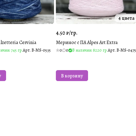
4 цвета
4.50 ₽/
гр.
zetteria Cervinia
Меринос с ПА Alpes Art Extra
ичии: 745 гр.
Арт.
B-MS-0535
0
0
В наличии: 8220 гр.
Арт.
B-MS-0475
у
В корзину