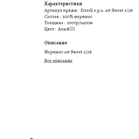
Характеристики
Артикул пряжи
:
Erredi s.p.a. art Sweet 2/28
Состав
:
100% меринос
Толщина
:
100гр/1400м
Цвет
:
Алый❤️‍🔥
Описание
Меринос art Sweet 2/28
Все описание