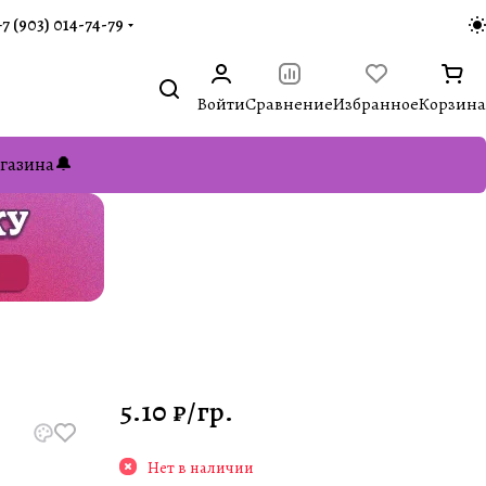
+7 (903) 014-74-79‬
Войти
Сравнение
Избранное
Корзина
газина🔔
5.10 ₽/
гр.
Нет в наличии