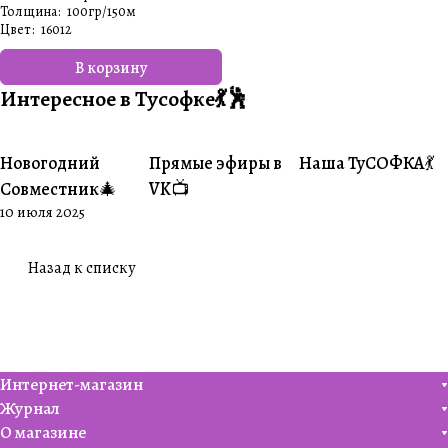
Толщина
:
100гр/150м
Цвет
:
16012
В корзину
Интересное в Тусофке💃🕺
Новогодний
Прямые эфиры в
Наша ТуСОФКА💃
#Совместники
#Житуха
#Совместники
Совместник🎄
VK📺
10 июля 2025
Назад к списку
Интернет-магазин
Журнал
О магазине