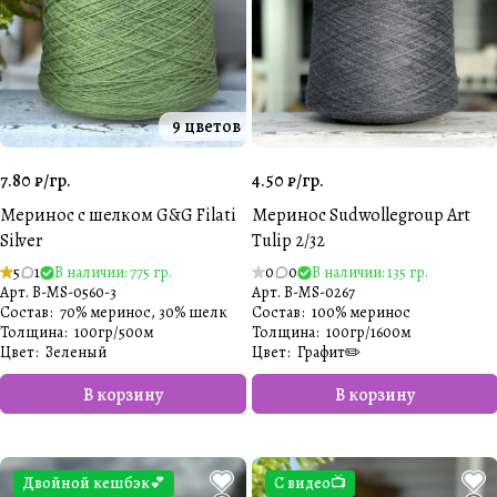
9 цветов
7.80 ₽/
гр.
4.50 ₽/
гр.
Меринос с шелком G&G Filati
Меринос Sudwollegroup Art
Silver
Tulip 2/32
5
1
В наличии: 775 гр.
0
0
В наличии: 135 гр.
Арт.
B-MS-0560-3
Арт.
B-MS-0267
Состав
:
70% меринос, 30% шелк
Состав
:
100% меринос
Толщина
:
100гр/500м
Толщина
:
100гр/1600м
Цвет
:
Зеленый
Цвет
:
Графит✏️
В корзину
В корзину
Двойной кешбэк💕
С видео📺