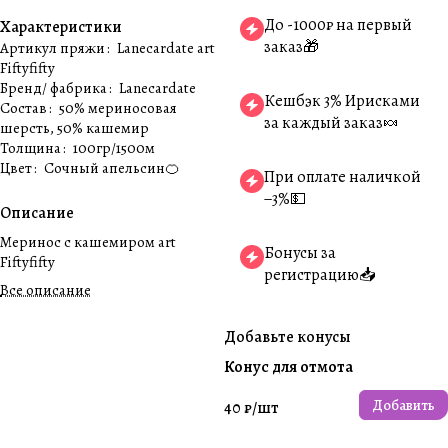
До -1000₽ на первый
Характеристики
заказ🎁
Артикул пряжи
:
Lanecardate art
Fiftyfifty
Бренд/ фабрика
:
Lanecardate
Кешбэк 3% Ирисками
Состав
:
50% мериносовая
за каждый заказ🍬
шерсть, 50% кашемир
Толщина
:
100гр/1500м
Цвет
:
Сочный апельсин🍊
При оплате наличкой
−3%💵
Описание
Меринос с кашемиром art
Бонусы за
Fiftyfifty
регистрацию📥
Все описание
Добавьте конусы
Конус для отмота
Добавить
40 ₽/
шт