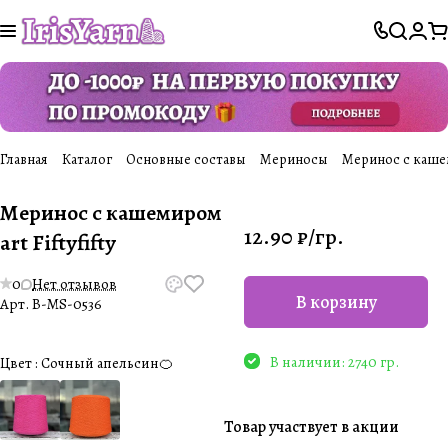
Главная
Каталог
Основные составы
Мериносы
Меринос с кашеми
Меринос с кашемиром
12.90 ₽/
гр.
art Fiftyfifty
0
Нет отзывов
В корзину
Арт.
B-MS-0536
В наличии: 2740 гр.
Цвет :
Сочный апельсин🍊
Товар участвует в акции