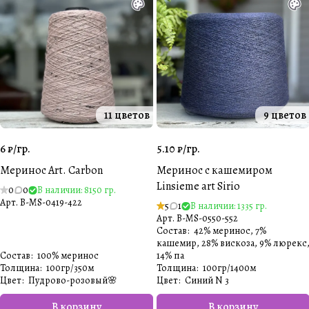
11 цветов
9 цветов
6 ₽/
гр.
5.10 ₽/
гр.
Меринос Art. Carbon
Меринос с кашемиром
Linsieme art Sirio
0
0
В наличии: 8150 гр.
Арт.
B-MS-0419-422
5
1
В наличии: 1335 гр.
Арт.
B-MS-0550-552
Состав
:
42% меринос, 7%
кашемир, 28% вискоза, 9% люрекс
Состав
:
100% меринос
14% па
Толщина
:
100гр/350м
Толщина
:
100гр/1400м
Цвет
:
Пудрово-розовый🌸
Цвет
:
Синий N 3
В корзину
В корзину