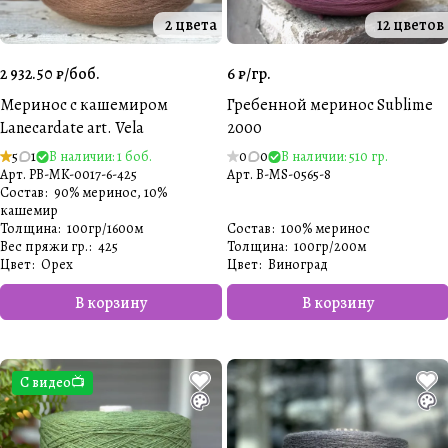
2 цвета
12 цветов
2 932.50 ₽/
боб.
6 ₽/
гр.
Меринос с кашемиром
Гребенной меринос Sublime
Lanecardate art. Vela
2000
5
1
В наличии: 1 боб.
0
0
В наличии: 510 гр.
Арт.
PB-MK-0017-6-425
Арт.
B-MS-0565-8
Состав
:
90% меринос, 10%
кашемир
Толщина
:
100гр/1600м
Состав
:
100% меринос
Вес пряжи гр.
:
425
Толщина
:
100гр/200м
Цвет
:
Орех
Цвет
:
Виноград
В корзину
В корзину
С видео📺