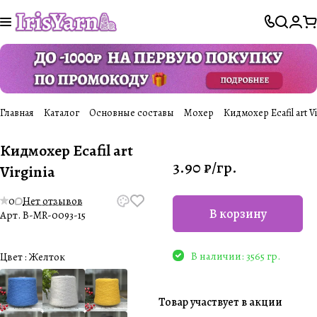
Главная
Каталог
Основные составы
Мохер
Кидмохер Ecafil art Vi
Кидмохер Ecafil art
3.90 ₽/
гр.
Virginia
0
Нет отзывов
В корзину
Арт.
B-MR-0093-15
В наличии: 3565 гр.
Цвет :
Желток
Товар участвует в акции