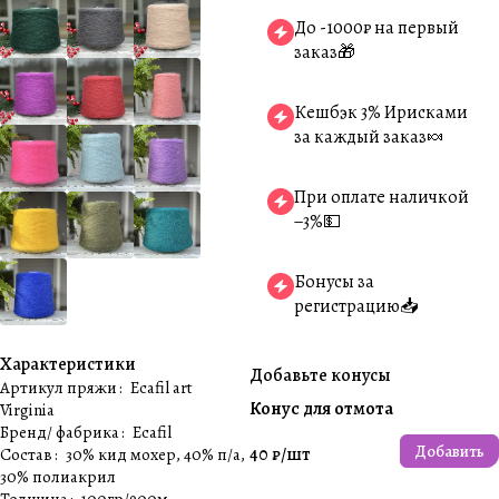
До -1000₽ на первый
заказ🎁
Кешбэк 3% Ирисками
за каждый заказ🍬
При оплате наличкой
−3%💵
Бонусы за
регистрацию📥
Характеристики
Добавьте конусы
Артикул пряжи
:
Ecafil art
Конус для отмота
Virginia
Бренд/ фабрика
:
Ecafil
Добавить
40 ₽/
шт
Состав
:
30% кид мохер, 40% п/а,
30% полиакрил