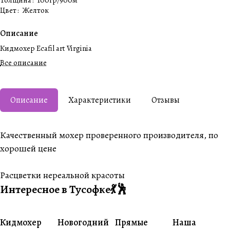
Толщина
:
100гр/900м
Цвет
:
Желток
Описание
Кидмохер Ecafil art Virginia
Все описание
Описание
Характеристики
Отзывы
Качественный мохер проверенного производителя, по
хорошей цене
Расцветки нереальной красоты
Интересное в Тусофке💃🕺
Кидмохер
Новогодний
Прямые
Наша
#О пряже
#Совместники
#Житуха
#Совместник